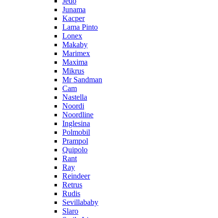
Jedo
Junama
Kacper
Lama Pinto
Lonex
Makaby
Marimex
Maxima
Mikrus
Mr Sandman
Cam
Nastella
Noordi
Noordline
Inglesina
Polmobil
Prampol
Quipolo
Rant
Ray
Reindeer
Retrus
Rudis
Sevillababy
Slaro