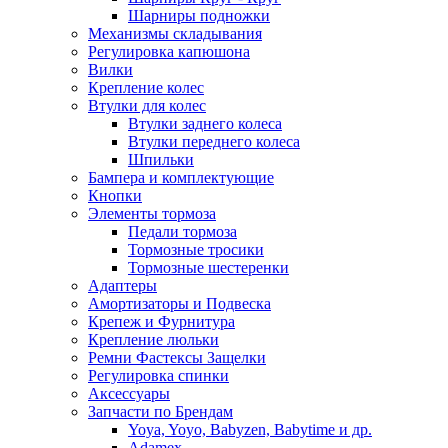
Шарниры подножки
Механизмы складывания
Регулировка капюшона
Вилки
Крепление колес
Втулки для колес
Втулки заднего колеса
Втулки переднего колеса
Шпильки
Бампера и комплектующие
Кнопки
Элементы тормоза
Педали тормоза
Тормозные тросики
Тормозные шестеренки
Адаптеры
Амортизаторы и Подвеска
Крепеж и Фурнитура
Крепление люльки
Ремни Фастексы Защелки
Регулировка спинки
Аксессуары
Запчасти по Брендам
Yoya, Yoyo, Babyzen, Babytime и др.
Adamex