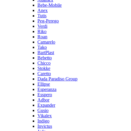
Bebe-Mobile
Anex
Tutis
Peg-Perego
Verdi
Riko
Roan
Camarelo
Tako
BartPlast
Bebetto
Chicco
Stokke
Caretto
Dada Paradiso Group
Ellipse
Esperanza
Esspero
Adbor
Expander
Gusio
Vikalex
Indigo
Invictus