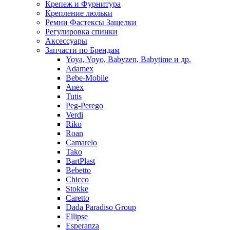
Крепеж и Фурнитура
Крепление люльки
Ремни Фастексы Защелки
Регулировка спинки
Аксессуары
Запчасти по Брендам
Yoya, Yoyo, Babyzen, Babytime и др.
Adamex
Bebe-Mobile
Anex
Tutis
Peg-Perego
Verdi
Riko
Roan
Camarelo
Tako
BartPlast
Bebetto
Chicco
Stokke
Caretto
Dada Paradiso Group
Ellipse
Esperanza