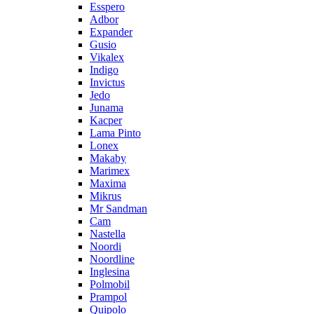
Esspero
Adbor
Expander
Gusio
Vikalex
Indigo
Invictus
Jedo
Junama
Kacper
Lama Pinto
Lonex
Makaby
Marimex
Maxima
Mikrus
Mr Sandman
Cam
Nastella
Noordi
Noordline
Inglesina
Polmobil
Prampol
Quipolo