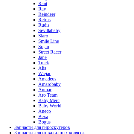
Rant
Ray
Reindeer
Retrus
Rudis
Sevillababy
Slaro
Smile Line
Sojan
Street Racer
Jane
Tutek
Alis
Wiejar
Amadeus
Amarobaby
Anmar
Aro Team
Baby Merc
Baby World
Aneco
Bexa
Bogus
Запчасти для гироскутеров
Запчасти для инвалидных колясок