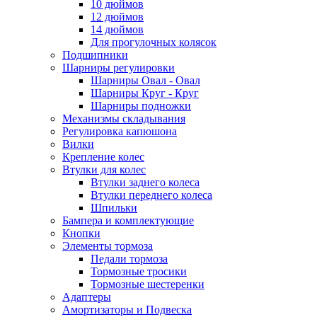
10 дюймов
12 дюймов
14 дюймов
Для прогулочных колясок
Подшипники
Шарниры регулировки
Шарниры Овал - Овал
Шарниры Круг - Круг
Шарниры подножки
Механизмы складывания
Регулировка капюшона
Вилки
Крепление колес
Втулки для колес
Втулки заднего колеса
Втулки переднего колеса
Шпильки
Бампера и комплектующие
Кнопки
Элементы тормоза
Педали тормоза
Тормозные тросики
Тормозные шестеренки
Адаптеры
Амортизаторы и Подвеска