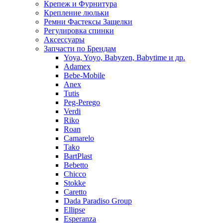
Крепеж и Фурнитура
Крепление люльки
Ремни Фастексы Защелки
Регулировка спинки
Аксессуары
Запчасти по Брендам
Yoya, Yoyo, Babyzen, Babytime и др.
Adamex
Bebe-Mobile
Anex
Tutis
Peg-Perego
Verdi
Riko
Roan
Camarelo
Tako
BartPlast
Bebetto
Chicco
Stokke
Caretto
Dada Paradiso Group
Ellipse
Esperanza