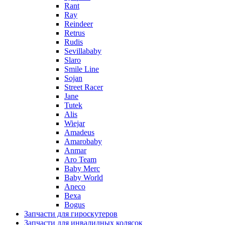
Rant
Ray
Reindeer
Retrus
Rudis
Sevillababy
Slaro
Smile Line
Sojan
Street Racer
Jane
Tutek
Alis
Wiejar
Amadeus
Amarobaby
Anmar
Aro Team
Baby Merc
Baby World
Aneco
Bexa
Bogus
Запчасти для гироскутеров
Запчасти для инвалидных колясок