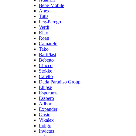
Bebe-Mobile
Anex
Tutis
Peg-Perego
Verdi
Riko
Roan
Camarelo
Tako
BartPlast
Bebetto
Chicco
Stokke
Caretto
Dada Paradiso Group
Ellipse
Esperanza
Esspero
Adbor
Expander
Gusio
Vikalex
Indigo
Invictus