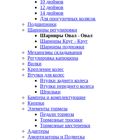
10 дюймов
12 дюймов
14 дюймов
Для прогулочных колясок
Подшипники
Шарниры регулировки
Шарниры Овал - Овал
Шарниры Круг - Круг
Шарниры подножки
Механизмы складывания
Регулировка капюшона
Вилки
Крепление колес
Втулки для колес
Втулки заднего колеса
Втулки переднего колеса
Шпильки
Бампера и комплектующие
Кнопки
Элементы тормоза
Педали тормоза
Тормозные тросики
Тормозные шестеренки
Адаптеры
Амортизаторы и Подвеска