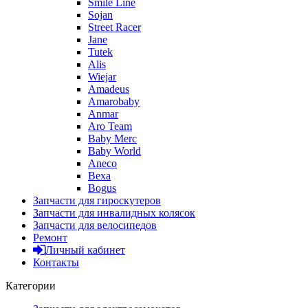
Smile Line
Sojan
Street Racer
Jane
Tutek
Alis
Wiejar
Amadeus
Amarobaby
Anmar
Aro Team
Baby Merc
Baby World
Aneco
Bexa
Bogus
Запчасти для гироскутеров
Запчасти для инвалидных колясок
Запчасти для велосипедов
Ремонт
Личный кабинет
Контакты
Категории