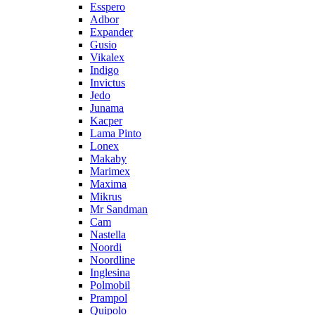
Esspero
Adbor
Expander
Gusio
Vikalex
Indigo
Invictus
Jedo
Junama
Kacper
Lama Pinto
Lonex
Makaby
Marimex
Maxima
Mikrus
Mr Sandman
Cam
Nastella
Noordi
Noordline
Inglesina
Polmobil
Prampol
Quipolo