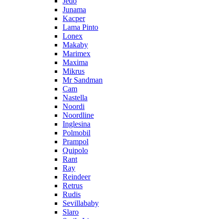
Jedo
Junama
Kacper
Lama Pinto
Lonex
Makaby
Marimex
Maxima
Mikrus
Mr Sandman
Cam
Nastella
Noordi
Noordline
Inglesina
Polmobil
Prampol
Quipolo
Rant
Ray
Reindeer
Retrus
Rudis
Sevillababy
Slaro