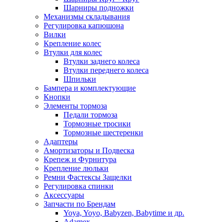
Шарниры подножки
Механизмы складывания
Регулировка капюшона
Вилки
Крепление колес
Втулки для колес
Втулки заднего колеса
Втулки переднего колеса
Шпильки
Бампера и комплектующие
Кнопки
Элементы тормоза
Педали тормоза
Тормозные тросики
Тормозные шестеренки
Адаптеры
Амортизаторы и Подвеска
Крепеж и Фурнитура
Крепление люльки
Ремни Фастексы Защелки
Регулировка спинки
Аксессуары
Запчасти по Брендам
Yoya, Yoyo, Babyzen, Babytime и др.
Adamex