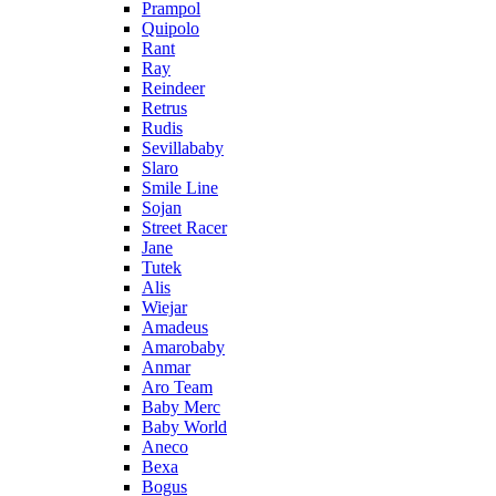
Prampol
Quipolo
Rant
Ray
Reindeer
Retrus
Rudis
Sevillababy
Slaro
Smile Line
Sojan
Street Racer
Jane
Tutek
Alis
Wiejar
Amadeus
Amarobaby
Anmar
Aro Team
Baby Merc
Baby World
Aneco
Bexa
Bogus