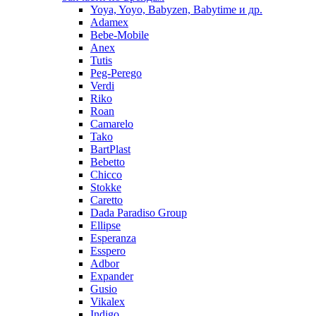
Yoya, Yoyo, Babyzen, Babytime и др.
Adamex
Bebe-Mobile
Anex
Tutis
Peg-Perego
Verdi
Riko
Roan
Camarelo
Tako
BartPlast
Bebetto
Chicco
Stokke
Caretto
Dada Paradiso Group
Ellipse
Esperanza
Esspero
Adbor
Expander
Gusio
Vikalex
Indigo