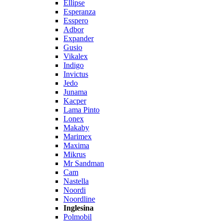
Ellipse
Esperanza
Esspero
Adbor
Expander
Gusio
Vikalex
Indigo
Invictus
Jedo
Junama
Kacper
Lama Pinto
Lonex
Makaby
Marimex
Maxima
Mikrus
Mr Sandman
Cam
Nastella
Noordi
Noordline
Inglesina
Polmobil