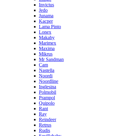
Invictus
Jedo
Junama
Kacper
Lama Pinto
Lonex
Makaby
Marimex
Maxima
Mikrus
Mr Sandman
Cam
Nastella
Noordi
Noordline
Inglesina
Polmobil
Prampol
Quipolo
Rant
Ray
Reindeer
Retrus
Rudis
Sevillababy