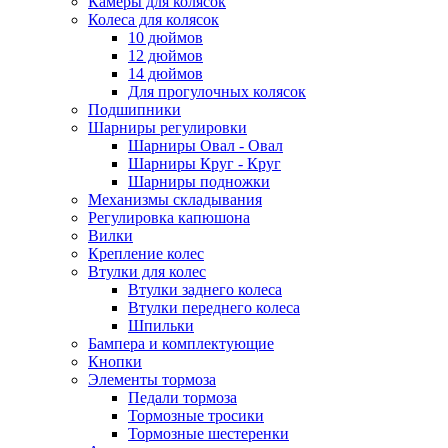
Камеры для колясок
Колеса для колясок
10 дюймов
12 дюймов
14 дюймов
Для прогулочных колясок
Подшипники
Шарниры регулировки
Шарниры Овал - Овал
Шарниры Круг - Круг
Шарниры подножки
Механизмы складывания
Регулировка капюшона
Вилки
Крепление колес
Втулки для колес
Втулки заднего колеса
Втулки переднего колеса
Шпильки
Бампера и комплектующие
Кнопки
Элементы тормоза
Педали тормоза
Тормозные тросики
Тормозные шестеренки