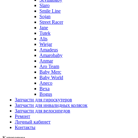
Slaro
Smile Line
Sojan
Street Racer
Jane
Tutek
Alis
Wiejar
Amadeus
Amarobaby
Anmar
Aro Team
Baby Merc
Baby World
Aneco
Bexa
Bogus
Запчасти для гироскутеров
Запчасти для инвалидных колясок
Запчасти для велосипедов
Ремонт
Личный кабинет
Контакты
Категории