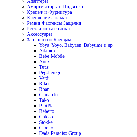
Адаптеры
Амортизаторы и Подвеска
Крепеж и Фурнитура
Крепление люльки
Ремни Фастексы Защелки
Регулировка спинки
Аксессуары
Запчасти по Брендам
Yoya, Yoyo, Babyzen, Babytime и др.
Adamex
Bebe-Mobile
Anex
Tutis
Peg-Perego
Verdi
Riko
Roan
Camarelo
Tako
BartPlast
Bebetto
Chicco
Stokke
Caretto
Dada Paradiso Group