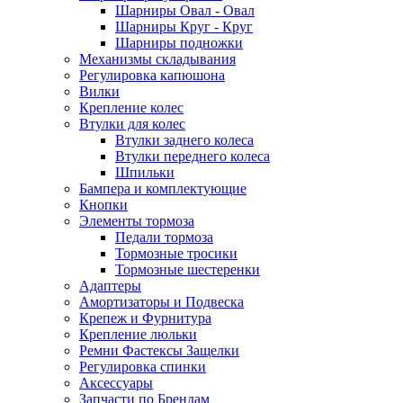
Шарниры Овал - Овал
Шарниры Круг - Круг
Шарниры подножки
Механизмы складывания
Регулировка капюшона
Вилки
Крепление колес
Втулки для колес
Втулки заднего колеса
Втулки переднего колеса
Шпильки
Бампера и комплектующие
Кнопки
Элементы тормоза
Педали тормоза
Тормозные тросики
Тормозные шестеренки
Адаптеры
Амортизаторы и Подвеска
Крепеж и Фурнитура
Крепление люльки
Ремни Фастексы Защелки
Регулировка спинки
Аксессуары
Запчасти по Брендам