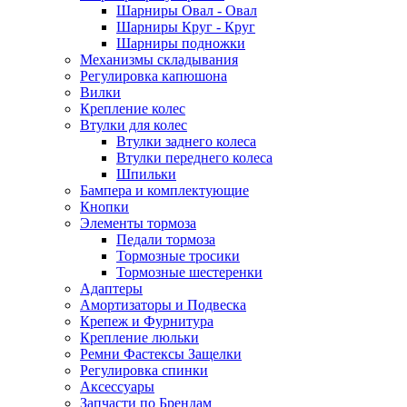
Шарниры Овал - Овал
Шарниры Круг - Круг
Шарниры подножки
Механизмы складывания
Регулировка капюшона
Вилки
Крепление колес
Втулки для колес
Втулки заднего колеса
Втулки переднего колеса
Шпильки
Бампера и комплектующие
Кнопки
Элементы тормоза
Педали тормоза
Тормозные тросики
Тормозные шестеренки
Адаптеры
Амортизаторы и Подвеска
Крепеж и Фурнитура
Крепление люльки
Ремни Фастексы Защелки
Регулировка спинки
Аксессуары
Запчасти по Брендам