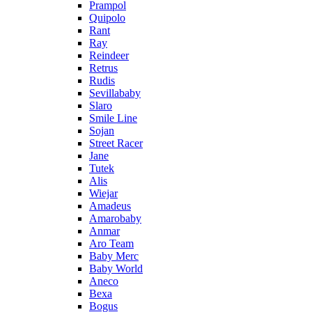
Prampol
Quipolo
Rant
Ray
Reindeer
Retrus
Rudis
Sevillababy
Slaro
Smile Line
Sojan
Street Racer
Jane
Tutek
Alis
Wiejar
Amadeus
Amarobaby
Anmar
Aro Team
Baby Merc
Baby World
Aneco
Bexa
Bogus