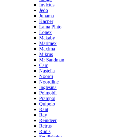
Invictus
Jedo
Junama
Kacper
Lama Pinto
Lonex
Makaby
Marimex
Maxima
Mikrus
Mr Sandman
Cam
Nastella
Noordi
Noordline
Inglesina
Polmobil
Prampol
Quipolo
Rant
Ray
Reindeer
Retrus
Rudis
Sevillababy