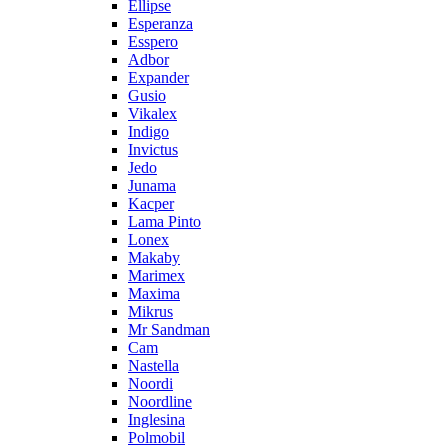
Ellipse
Esperanza
Esspero
Adbor
Expander
Gusio
Vikalex
Indigo
Invictus
Jedo
Junama
Kacper
Lama Pinto
Lonex
Makaby
Marimex
Maxima
Mikrus
Mr Sandman
Cam
Nastella
Noordi
Noordline
Inglesina
Polmobil