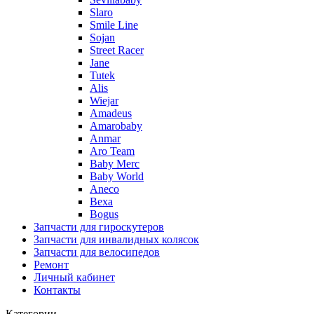
Slaro
Smile Line
Sojan
Street Racer
Jane
Tutek
Alis
Wiejar
Amadeus
Amarobaby
Anmar
Aro Team
Baby Merc
Baby World
Aneco
Bexa
Bogus
Запчасти для гироскутеров
Запчасти для инвалидных колясок
Запчасти для велосипедов
Ремонт
Личный кабинет
Контакты
Категории