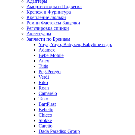
Адаптеры
Амортизаторы и Подвеска
Крепеж и Фурнитура
Крепление люльки
Ремни Фастексы Защелки
Регулировка спинки
Аксессуары
Запчасти по Брендам
Yoya, Yoyo, Babyzen, Babytime и др.
Adamex
Bebe-Mobile
Anex
Tutis
Peg-Perego
Verdi
Riko
Roan
Camarelo
Tako
BartPlast
Bebetto
Chicco
Stokke
Caretto
Dada Paradiso Group