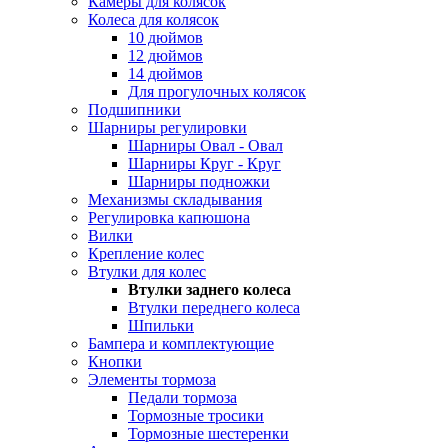
Камеры для колясок
Колеса для колясок
10 дюймов
12 дюймов
14 дюймов
Для прогулочных колясок
Подшипники
Шарниры регулировки
Шарниры Овал - Овал
Шарниры Круг - Круг
Шарниры подножки
Механизмы складывания
Регулировка капюшона
Вилки
Крепление колес
Втулки для колес
Втулки заднего колеса
Втулки переднего колеса
Шпильки
Бампера и комплектующие
Кнопки
Элементы тормоза
Педали тормоза
Тормозные тросики
Тормозные шестеренки