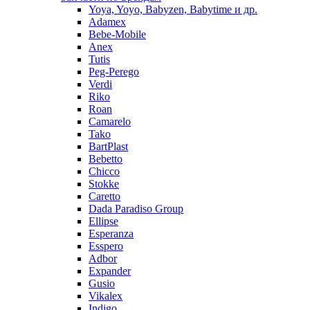
Yoya, Yoyo, Babyzen, Babytime и др.
Adamex
Bebe-Mobile
Anex
Tutis
Peg-Perego
Verdi
Riko
Roan
Camarelo
Tako
BartPlast
Bebetto
Chicco
Stokke
Caretto
Dada Paradiso Group
Ellipse
Esperanza
Esspero
Adbor
Expander
Gusio
Vikalex
Indigo