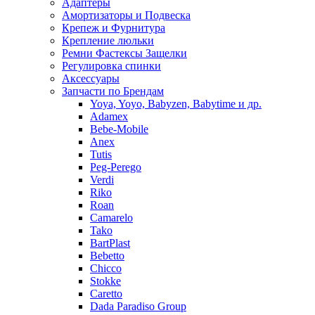
Адаптеры
Амортизаторы и Подвеска
Крепеж и Фурнитура
Крепление люльки
Ремни Фастексы Защелки
Регулировка спинки
Аксессуары
Запчасти по Брендам
Yoya, Yoyo, Babyzen, Babytime и др.
Adamex
Bebe-Mobile
Anex
Tutis
Peg-Perego
Verdi
Riko
Roan
Camarelo
Tako
BartPlast
Bebetto
Chicco
Stokke
Caretto
Dada Paradiso Group