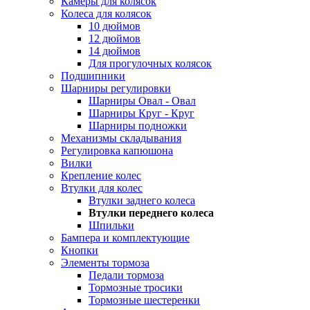
Камеры для колясок
Колеса для колясок
10 дюймов
12 дюймов
14 дюймов
Для прогулочных колясок
Подшипники
Шарниры регулировки
Шарниры Овал - Овал
Шарниры Круг - Круг
Шарниры подножки
Механизмы складывания
Регулировка капюшона
Вилки
Крепление колес
Втулки для колес
Втулки заднего колеса
Втулки переднего колеса
Шпильки
Бампера и комплектующие
Кнопки
Элементы тормоза
Педали тормоза
Тормозные тросики
Тормозные шестеренки