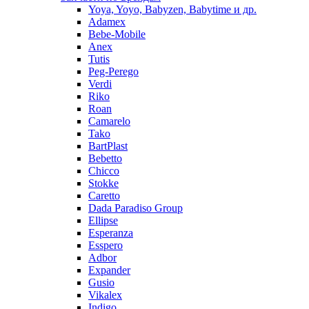
Yoya, Yoyo, Babyzen, Babytime и др.
Adamex
Bebe-Mobile
Anex
Tutis
Peg-Perego
Verdi
Riko
Roan
Camarelo
Tako
BartPlast
Bebetto
Chicco
Stokke
Caretto
Dada Paradiso Group
Ellipse
Esperanza
Esspero
Adbor
Expander
Gusio
Vikalex
Indigo