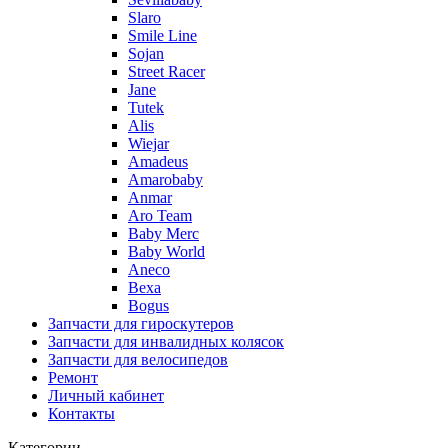
Slaro
Smile Line
Sojan
Street Racer
Jane
Tutek
Alis
Wiejar
Amadeus
Amarobaby
Anmar
Aro Team
Baby Merc
Baby World
Aneco
Bexa
Bogus
Запчасти для гироскутеров
Запчасти для инвалидных колясок
Запчасти для велосипедов
Ремонт
Личный кабинет
Контакты
Категории