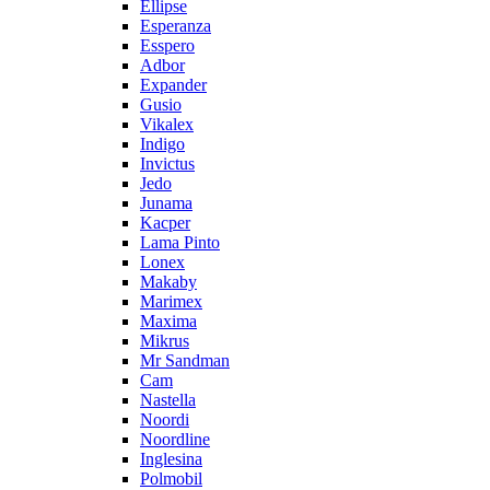
Ellipse
Esperanza
Esspero
Adbor
Expander
Gusio
Vikalex
Indigo
Invictus
Jedo
Junama
Kacper
Lama Pinto
Lonex
Makaby
Marimex
Maxima
Mikrus
Mr Sandman
Cam
Nastella
Noordi
Noordline
Inglesina
Polmobil