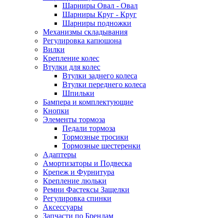
Шарниры Овал - Овал
Шарниры Круг - Круг
Шарниры подножки
Механизмы складывания
Регулировка капюшона
Вилки
Крепление колес
Втулки для колес
Втулки заднего колеса
Втулки переднего колеса
Шпильки
Бампера и комплектующие
Кнопки
Элементы тормоза
Педали тормоза
Тормозные тросики
Тормозные шестеренки
Адаптеры
Амортизаторы и Подвеска
Крепеж и Фурнитура
Крепление люльки
Ремни Фастексы Защелки
Регулировка спинки
Аксессуары
Запчасти по Брендам