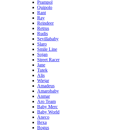
Prampol
Quipolo
Rant
Ray
Reindeer
Retrus
Rudis
Sevillababy
Slaro
Smile Line
Sojan
Street Racer
Jane
Tutek
Alis
Wiejar
Amadeus
Amarobaby
Anmar
Aro Team
Baby Merc
Baby World
Aneco
Bexa
Bogus