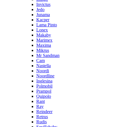
Invictus
Jedo
Junama
Kacper
Lama Pinto
Lonex
Makaby
Marimex
Maxima
Mikrus
Mr Sandman
Cam
Nastella
Noordi
Noordline
Inglesina
Polmobil
Prampol
Quipolo
Rant
Ray
Reindeer
Retrus
Rudis
Sevillababy