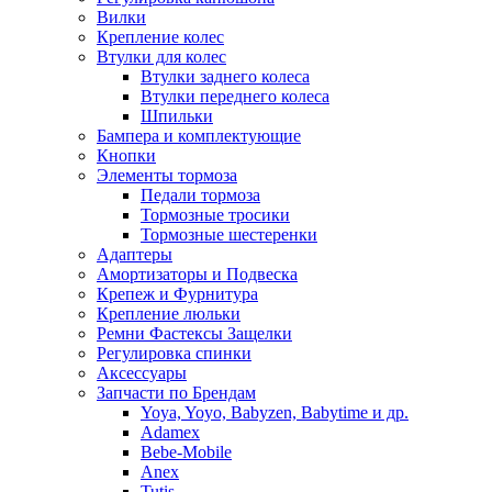
Вилки
Крепление колес
Втулки для колес
Втулки заднего колеса
Втулки переднего колеса
Шпильки
Бампера и комплектующие
Кнопки
Элементы тормоза
Педали тормоза
Тормозные тросики
Тормозные шестеренки
Адаптеры
Амортизаторы и Подвеска
Крепеж и Фурнитура
Крепление люльки
Ремни Фастексы Защелки
Регулировка спинки
Аксессуары
Запчасти по Брендам
Yoya, Yoyo, Babyzen, Babytime и др.
Adamex
Bebe-Mobile
Anex
Tutis