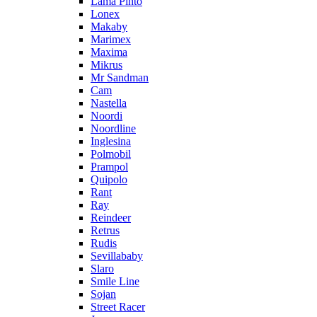
Lama Pinto
Lonex
Makaby
Marimex
Maxima
Mikrus
Mr Sandman
Cam
Nastella
Noordi
Noordline
Inglesina
Polmobil
Prampol
Quipolo
Rant
Ray
Reindeer
Retrus
Rudis
Sevillababy
Slaro
Smile Line
Sojan
Street Racer