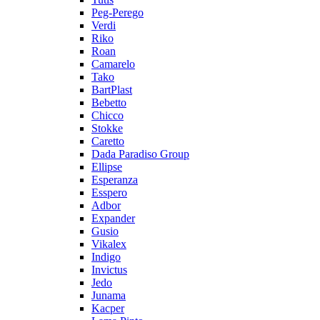
Peg-Perego
Verdi
Riko
Roan
Camarelo
Tako
BartPlast
Bebetto
Chicco
Stokke
Caretto
Dada Paradiso Group
Ellipse
Esperanza
Esspero
Adbor
Expander
Gusio
Vikalex
Indigo
Invictus
Jedo
Junama
Kacper