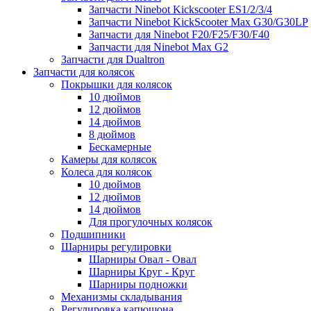
Запчасти Ninebot Kickscooter ES1/2/3/4
Запчасти Ninebot KickScooter Max G30/G30LP
Запчасти для Ninebot F20/F25/F30/F40
Запчасти для Ninebot Max G2
Запчасти для Dualtron
Запчасти для колясок
Покрышки для колясок
10 дюймов
12 дюймов
14 дюймов
8 дюймов
Бескамерные
Камеры для колясок
Колеса для колясок
10 дюймов
12 дюймов
14 дюймов
Для прогулочных колясок
Подшипники
Шарниры регулировки
Шарниры Овал - Овал
Шарниры Круг - Круг
Шарниры подножки
Механизмы складывания
Регулировка капюшона