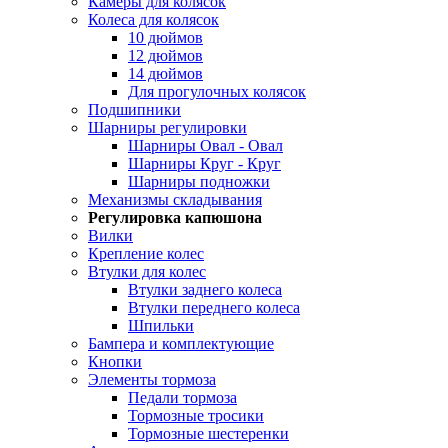
Камеры для колясок
Колеса для колясок
10 дюймов
12 дюймов
14 дюймов
Для прогулочных колясок
Подшипники
Шарниры регулировки
Шарниры Овал - Овал
Шарниры Круг - Круг
Шарниры подножки
Механизмы складывания
Регулировка капюшона
Вилки
Крепление колес
Втулки для колес
Втулки заднего колеса
Втулки переднего колеса
Шпильки
Бампера и комплектующие
Кнопки
Элементы тормоза
Педали тормоза
Тормозные тросики
Тормозные шестеренки