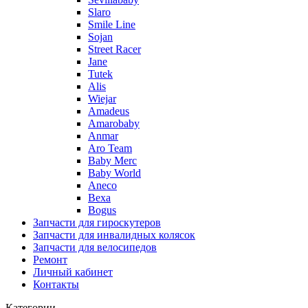
Slaro
Smile Line
Sojan
Street Racer
Jane
Tutek
Alis
Wiejar
Amadeus
Amarobaby
Anmar
Aro Team
Baby Merc
Baby World
Aneco
Bexa
Bogus
Запчасти для гироскутеров
Запчасти для инвалидных колясок
Запчасти для велосипедов
Ремонт
Личный кабинет
Контакты
Категории