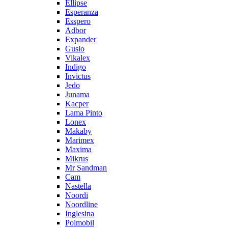
Ellipse
Esperanza
Esspero
Adbor
Expander
Gusio
Vikalex
Indigo
Invictus
Jedo
Junama
Kacper
Lama Pinto
Lonex
Makaby
Marimex
Maxima
Mikrus
Mr Sandman
Cam
Nastella
Noordi
Noordline
Inglesina
Polmobil