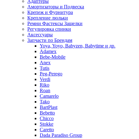
Адаптеры
Амортизаторы и Подвеска
Крепеж и Фурнитура
Крепление люльки
Ремни Фастексы Защелки
Регулировка спинки
Аксессуары
Запчасти по Брендам
Yoya, Yoyo, Babyzen, Babytime и др.
Adamex
Bebe-Mobile
Anex
Tutis
Peg-Perego
Verdi
Riko
Roan
Camarelo
Tako
BartPlast
Bebetto
Chicco
Stokke
Caretto
Dada Paradiso Group