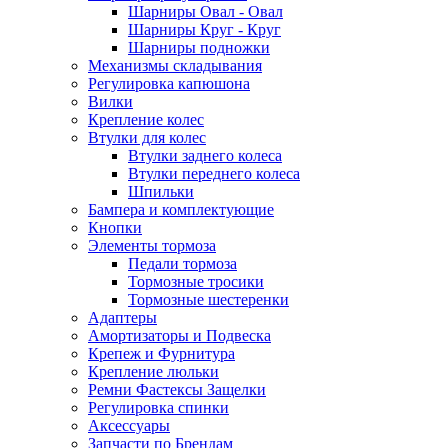
Шарниры Овал - Овал
Шарниры Круг - Круг
Шарниры подножки
Механизмы складывания
Регулировка капюшона
Вилки
Крепление колес
Втулки для колес
Втулки заднего колеса
Втулки переднего колеса
Шпильки
Бампера и комплектующие
Кнопки
Элементы тормоза
Педали тормоза
Тормозные тросики
Тормозные шестеренки
Адаптеры
Амортизаторы и Подвеска
Крепеж и Фурнитура
Крепление люльки
Ремни Фастексы Защелки
Регулировка спинки
Аксессуары
Запчасти по Брендам