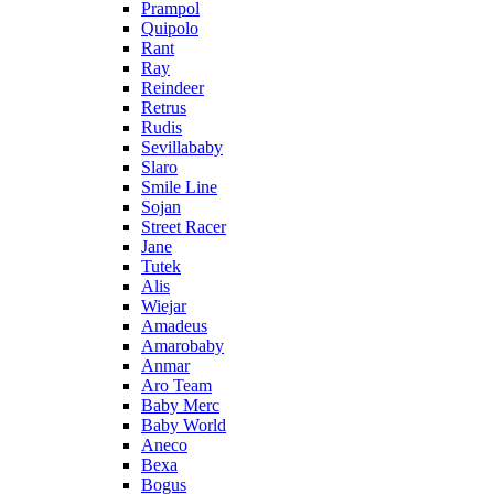
Prampol
Quipolo
Rant
Ray
Reindeer
Retrus
Rudis
Sevillababy
Slaro
Smile Line
Sojan
Street Racer
Jane
Tutek
Alis
Wiejar
Amadeus
Amarobaby
Anmar
Aro Team
Baby Merc
Baby World
Aneco
Bexa
Bogus