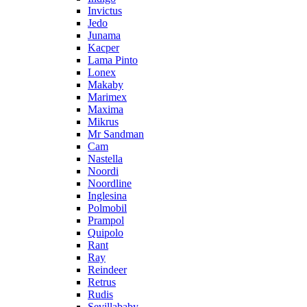
Invictus
Jedo
Junama
Kacper
Lama Pinto
Lonex
Makaby
Marimex
Maxima
Mikrus
Mr Sandman
Cam
Nastella
Noordi
Noordline
Inglesina
Polmobil
Prampol
Quipolo
Rant
Ray
Reindeer
Retrus
Rudis
Sevillababy