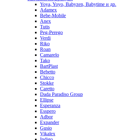
Yoya, Yoyo, Babyzen, Babytime и др.
Adamex
Bebe-Mobile
Anex
Tutis
Peg-Perego
Verdi
Riko
Roan
Camarelo
Tako
BartPlast
Bebetto
Chicco
Stokke
Caretto
Dada Paradiso Group
Ellipse
Esperanza
Esspero
Adbor
Expander
Gusio
Vikalex
Indigo