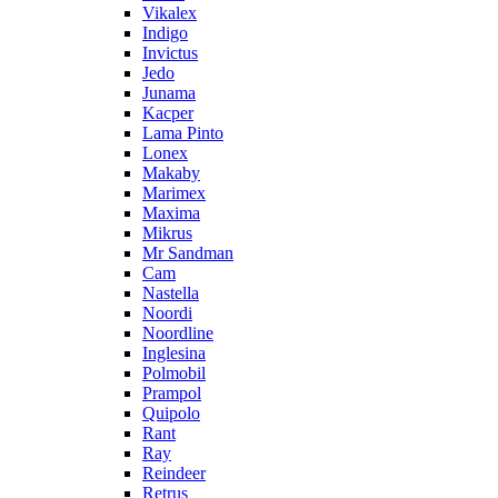
Vikalex
Indigo
Invictus
Jedo
Junama
Kacper
Lama Pinto
Lonex
Makaby
Marimex
Maxima
Mikrus
Mr Sandman
Cam
Nastella
Noordi
Noordline
Inglesina
Polmobil
Prampol
Quipolo
Rant
Ray
Reindeer
Retrus