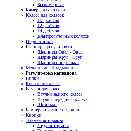
Бескамерные
Камеры для колясок
Колеса для колясок
10 дюймов
12 дюймов
14 дюймов
Для прогулочных колясок
Подшипники
Шарниры регулировки
Шарниры Овал - Овал
Шарниры Круг - Круг
Шарниры подножки
Механизмы складывания
Регулировка капюшона
Вилки
Крепление колес
Втулки для колес
Втулки заднего колеса
Втулки переднего колеса
Шпильки
Бампера и комплектующие
Кнопки
Элементы тормоза
Педали тормоза
Тормозные тросики