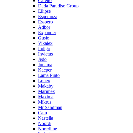
Caretto
Dada Paradiso Group
Ellipse
Esperanza
Esspero
Adbor
Expander
Gusio
Vikalex
Indigo
Invictus
Jedo
Junama
Kacper
Lama Pinto
Lonex
Makaby
Marimex
Maxima
Mikrus
Mr Sandman
Cam
Nastella
Noordi
Noordline