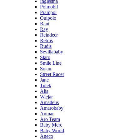
Inglesina
Polmobil
Prampol
Quipolo
Rant
Ray
Reindeer
Retrus
Rudis
Sevillababy
Slaro
Smile Line
Sojan
Street Racer
Jane
Tutek
Alis
Wiejar
Amadeus
Amarobaby
Anmar
Aro Team
Baby Merc
Baby World
Aneco