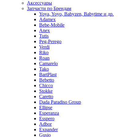
Аксессуары
Запчасти по Брендам
Yoya, Yoyo, Babyzen, Babytime и др.
Adamex
Bebe-Mobile
Anex
Tutis
Peg-Perego
Verdi
Riko
Roan
Camarelo
Tako
BartPlast
Bebetto
Chicco
Stokke
Caretto
Dada Paradiso Group
Ellipse
Esperanza
Esspero
Adbor
Expander
Gusio