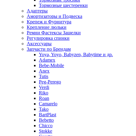
Тормозные шестеренки
Адаптеры
Амортизаторы и Подвеска
Крепеж и Фурнитура
Крепление люльки
Ремни Фастексы Защелки
Регулировка спинки
Аксессуары
Запчасти по Брендам
Yoya, Yoyo, Babyzen, Babytime и др.
Adamex
Bebe-Mobile
Anex
Tutis
Peg-Perego
Verdi
Riko
Roan
Camarelo
Tako
BartPlast
Bebetto
Chicco
Stokke