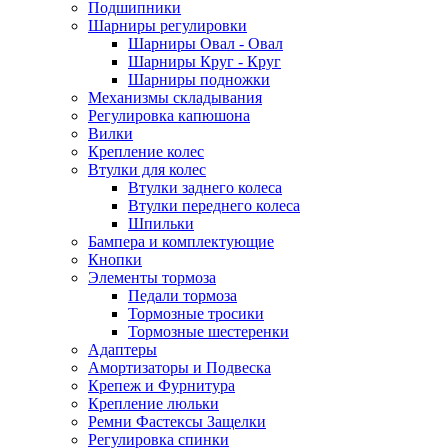
Подшипники
Шарниры регулировки
Шарниры Овал - Овал
Шарниры Круг - Круг
Шарниры подножки
Механизмы складывания
Регулировка капюшона
Вилки
Крепление колес
Втулки для колес
Втулки заднего колеса
Втулки переднего колеса
Шпильки
Бампера и комплектующие
Кнопки
Элементы тормоза
Педали тормоза
Тормозные тросики
Тормозные шестеренки
Адаптеры
Амортизаторы и Подвеска
Крепеж и Фурнитура
Крепление люльки
Ремни Фастексы Защелки
Регулировка спинки