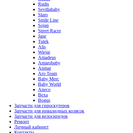
Rudis
Sevillababy
Slaro
Smile Line
Sojan
Street Racer
Jane
Tutek
Alis
Wiejar
Amadeus
Amarobaby
Anmar
Aro Team
Baby Merc
Baby World
Aneco
Bexa
Bogus
Запчасти для гироскутеров
Запчасти для инвалидных колясок
Запчасти для велосипедов
Ремонт
Личный кабинет
Контакты