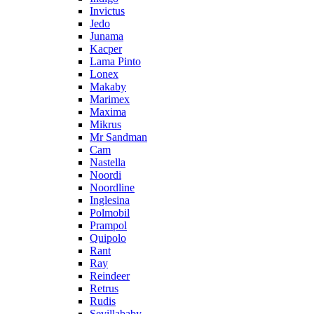
Invictus
Jedo
Junama
Kacper
Lama Pinto
Lonex
Makaby
Marimex
Maxima
Mikrus
Mr Sandman
Cam
Nastella
Noordi
Noordline
Inglesina
Polmobil
Prampol
Quipolo
Rant
Ray
Reindeer
Retrus
Rudis
Sevillababy