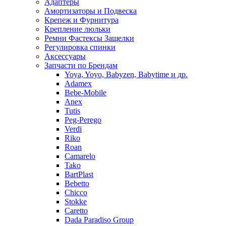
Адаптеры
Амортизаторы и Подвеска
Крепеж и Фурнитура
Крепление люльки
Ремни Фастексы Защелки
Регулировка спинки
Аксессуары
Запчасти по Брендам
Yoya, Yoyo, Babyzen, Babytime и др.
Adamex
Bebe-Mobile
Anex
Tutis
Peg-Perego
Verdi
Riko
Roan
Camarelo
Tako
BartPlast
Bebetto
Chicco
Stokke
Caretto
Dada Paradiso Group