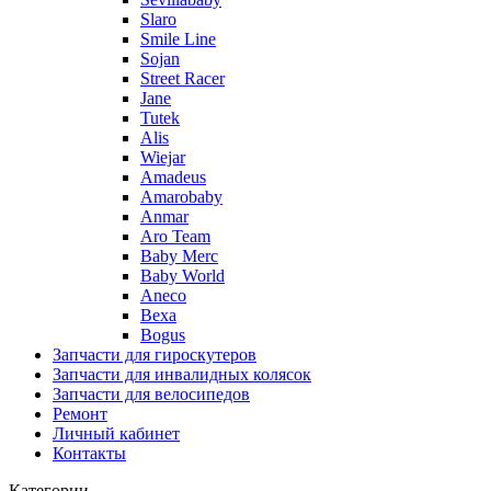
Slaro
Smile Line
Sojan
Street Racer
Jane
Tutek
Alis
Wiejar
Amadeus
Amarobaby
Anmar
Aro Team
Baby Merc
Baby World
Aneco
Bexa
Bogus
Запчасти для гироскутеров
Запчасти для инвалидных колясок
Запчасти для велосипедов
Ремонт
Личный кабинет
Контакты
Категории