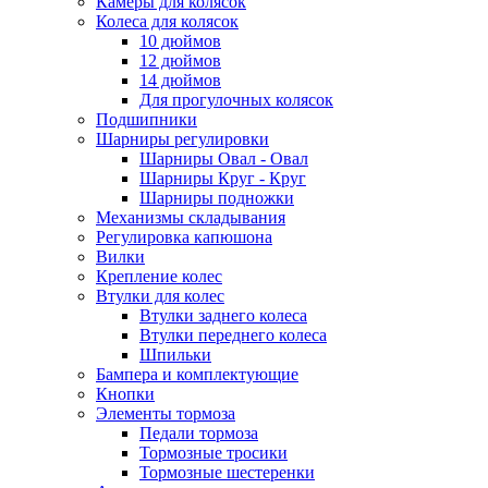
Камеры для колясок
Колеса для колясок
10 дюймов
12 дюймов
14 дюймов
Для прогулочных колясок
Подшипники
Шарниры регулировки
Шарниры Овал - Овал
Шарниры Круг - Круг
Шарниры подножки
Механизмы складывания
Регулировка капюшона
Вилки
Крепление колес
Втулки для колес
Втулки заднего колеса
Втулки переднего колеса
Шпильки
Бампера и комплектующие
Кнопки
Элементы тормоза
Педали тормоза
Тормозные тросики
Тормозные шестеренки