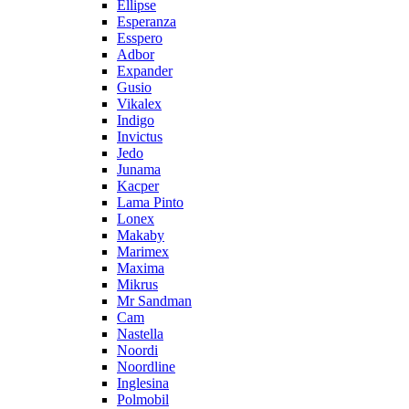
Ellipse
Esperanza
Esspero
Adbor
Expander
Gusio
Vikalex
Indigo
Invictus
Jedo
Junama
Kacper
Lama Pinto
Lonex
Makaby
Marimex
Maxima
Mikrus
Mr Sandman
Cam
Nastella
Noordi
Noordline
Inglesina
Polmobil