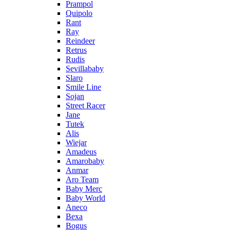
Prampol
Quipolo
Rant
Ray
Reindeer
Retrus
Rudis
Sevillababy
Slaro
Smile Line
Sojan
Street Racer
Jane
Tutek
Alis
Wiejar
Amadeus
Amarobaby
Anmar
Aro Team
Baby Merc
Baby World
Aneco
Bexa
Bogus