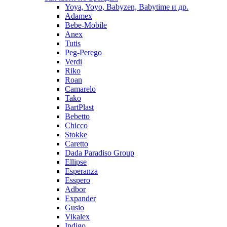
Yoya, Yoyo, Babyzen, Babytime и др.
Adamex
Bebe-Mobile
Anex
Tutis
Peg-Perego
Verdi
Riko
Roan
Camarelo
Tako
BartPlast
Bebetto
Chicco
Stokke
Caretto
Dada Paradiso Group
Ellipse
Esperanza
Esspero
Adbor
Expander
Gusio
Vikalex
Indigo