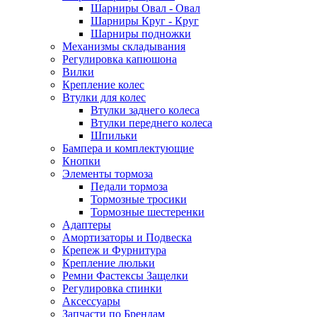
Шарниры Овал - Овал
Шарниры Круг - Круг
Шарниры подножки
Механизмы складывания
Регулировка капюшона
Вилки
Крепление колес
Втулки для колес
Втулки заднего колеса
Втулки переднего колеса
Шпильки
Бампера и комплектующие
Кнопки
Элементы тормоза
Педали тормоза
Тормозные тросики
Тормозные шестеренки
Адаптеры
Амортизаторы и Подвеска
Крепеж и Фурнитура
Крепление люльки
Ремни Фастексы Защелки
Регулировка спинки
Аксессуары
Запчасти по Брендам