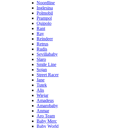
Noordline
Inglesina
Polmobil
Prampol
Quipolo
Rant
Ray
Reindeer
Retrus
Rudis
Sevillababy
Slaro
Smile Line
Sojan
Street Racer
Jane
Tutek
Alis
Wiejar
Amadeus
Amarobaby
Anmar
Aro Team
Baby Merc
Baby World