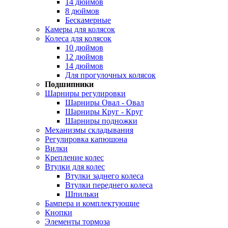
14 дюймов
8 дюймов
Бескамерные
Камеры для колясок
Колеса для колясок
10 дюймов
12 дюймов
14 дюймов
Для прогулочных колясок
Подшипники
Шарниры регулировки
Шарниры Овал - Овал
Шарниры Круг - Круг
Шарниры подножки
Механизмы складывания
Регулировка капюшона
Вилки
Крепление колес
Втулки для колес
Втулки заднего колеса
Втулки переднего колеса
Шпильки
Бампера и комплектующие
Кнопки
Элементы тормоза