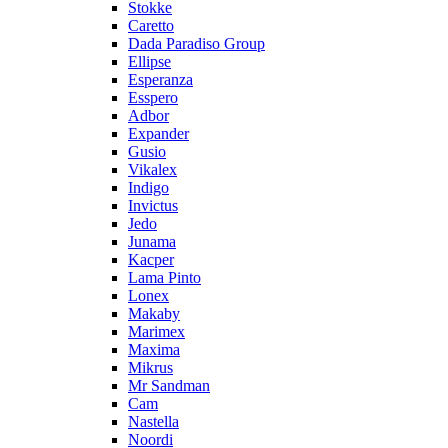
Stokke
Caretto
Dada Paradiso Group
Ellipse
Esperanza
Esspero
Adbor
Expander
Gusio
Vikalex
Indigo
Invictus
Jedo
Junama
Kacper
Lama Pinto
Lonex
Makaby
Marimex
Maxima
Mikrus
Mr Sandman
Cam
Nastella
Noordi