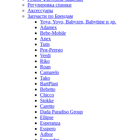
Регулировка спинки
Аксессуары
Запчасти по Брендам
Yoya, Yoyo, Babyzen, Babytime и др.
Adamex
Bebe-Mobile
Anex
Tutis
Peg-Perego
Verdi
Riko
Roan
Camarelo
Tako
BartPlast
Bebetto
Chicco
Stokke
Caretto
Dada Paradiso Group
Ellipse
Esperanza
Esspero
Adbor
Expander