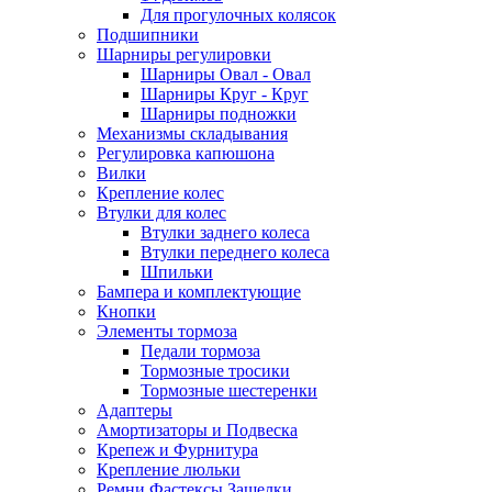
Для прогулочных колясок
Подшипники
Шарниры регулировки
Шарниры Овал - Овал
Шарниры Круг - Круг
Шарниры подножки
Механизмы складывания
Регулировка капюшона
Вилки
Крепление колес
Втулки для колес
Втулки заднего колеса
Втулки переднего колеса
Шпильки
Бампера и комплектующие
Кнопки
Элементы тормоза
Педали тормоза
Тормозные тросики
Тормозные шестеренки
Адаптеры
Амортизаторы и Подвеска
Крепеж и Фурнитура
Крепление люльки
Ремни Фастексы Защелки