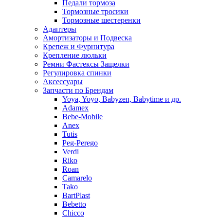
Педали тормоза
Тормозные тросики
Тормозные шестеренки
Адаптеры
Амортизаторы и Подвеска
Крепеж и Фурнитура
Крепление люльки
Ремни Фастексы Защелки
Регулировка спинки
Аксессуары
Запчасти по Брендам
Yoya, Yoyo, Babyzen, Babytime и др.
Adamex
Bebe-Mobile
Anex
Tutis
Peg-Perego
Verdi
Riko
Roan
Camarelo
Tako
BartPlast
Bebetto
Chicco