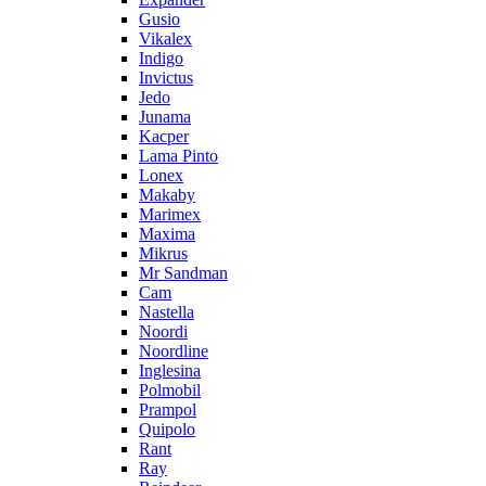
Gusio
Vikalex
Indigo
Invictus
Jedo
Junama
Kacper
Lama Pinto
Lonex
Makaby
Marimex
Maxima
Mikrus
Mr Sandman
Cam
Nastella
Noordi
Noordline
Inglesina
Polmobil
Prampol
Quipolo
Rant
Ray