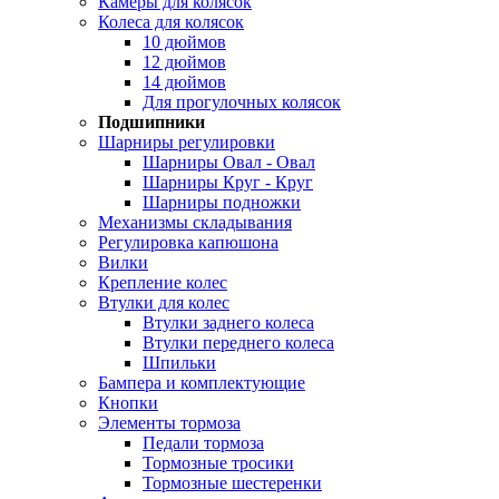
Камеры для колясок
Колеса для колясок
10 дюймов
12 дюймов
14 дюймов
Для прогулочных колясок
Подшипники
Шарниры регулировки
Шарниры Овал - Овал
Шарниры Круг - Круг
Шарниры подножки
Механизмы складывания
Регулировка капюшона
Вилки
Крепление колес
Втулки для колес
Втулки заднего колеса
Втулки переднего колеса
Шпильки
Бампера и комплектующие
Кнопки
Элементы тормоза
Педали тормоза
Тормозные тросики
Тормозные шестеренки