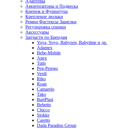
Адаптеры
Амортизаторы и Подвеска
Крепеж и Фурнитура
Крепление люльки
Ремни Фастексы Защелки
Регулировка спинки
Аксессуары
Запчасти по Брендам
Yoya, Yoyo, Babyzen, Babytime и др.
Adamex
Bebe-Mobile
Anex
Tutis
Peg-Perego
Verdi
Riko
Roan
Camarelo
Tako
BartPlast
Bebetto
Chicco
Stokke
Caretto
Dada Paradiso Group