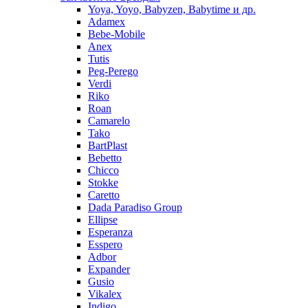
Yoya, Yoyo, Babyzen, Babytime и др.
Adamex
Bebe-Mobile
Anex
Tutis
Peg-Perego
Verdi
Riko
Roan
Camarelo
Tako
BartPlast
Bebetto
Chicco
Stokke
Caretto
Dada Paradiso Group
Ellipse
Esperanza
Esspero
Adbor
Expander
Gusio
Vikalex
Indigo