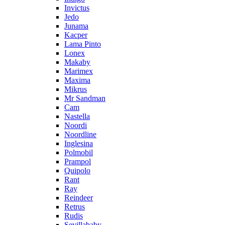
Invictus
Jedo
Junama
Kacper
Lama Pinto
Lonex
Makaby
Marimex
Maxima
Mikrus
Mr Sandman
Cam
Nastella
Noordi
Noordline
Inglesina
Polmobil
Prampol
Quipolo
Rant
Ray
Reindeer
Retrus
Rudis
Sevillababy