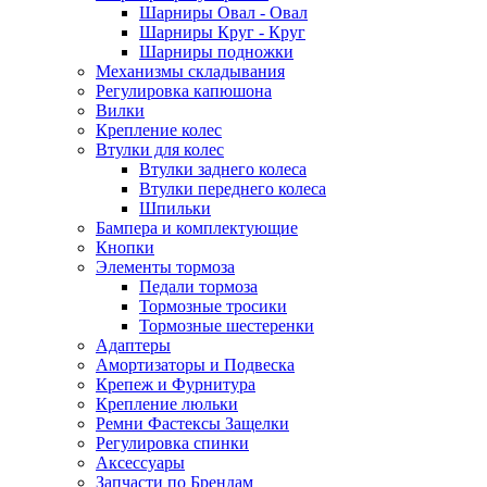
Шарниры Овал - Овал
Шарниры Круг - Круг
Шарниры подножки
Механизмы складывания
Регулировка капюшона
Вилки
Крепление колес
Втулки для колес
Втулки заднего колеса
Втулки переднего колеса
Шпильки
Бампера и комплектующие
Кнопки
Элементы тормоза
Педали тормоза
Тормозные тросики
Тормозные шестеренки
Адаптеры
Амортизаторы и Подвеска
Крепеж и Фурнитура
Крепление люльки
Ремни Фастексы Защелки
Регулировка спинки
Аксессуары
Запчасти по Брендам