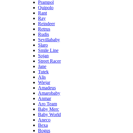
Prampol
Quipolo
Rant
Ray
Reindeer
Retrus
Rudis
Sevillababy
Slaro
Smile Line
Sojan
Street Racer
Jane
Tutek
Alis
Wiejar
Amadeus
Amarobaby
Anmar
Aro Team
Baby Merc
Baby World
Aneco
Bexa
Bogus