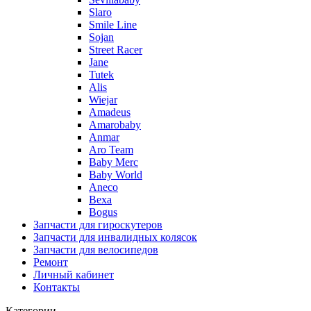
Slaro
Smile Line
Sojan
Street Racer
Jane
Tutek
Alis
Wiejar
Amadeus
Amarobaby
Anmar
Aro Team
Baby Merc
Baby World
Aneco
Bexa
Bogus
Запчасти для гироскутеров
Запчасти для инвалидных колясок
Запчасти для велосипедов
Ремонт
Личный кабинет
Контакты
Категории