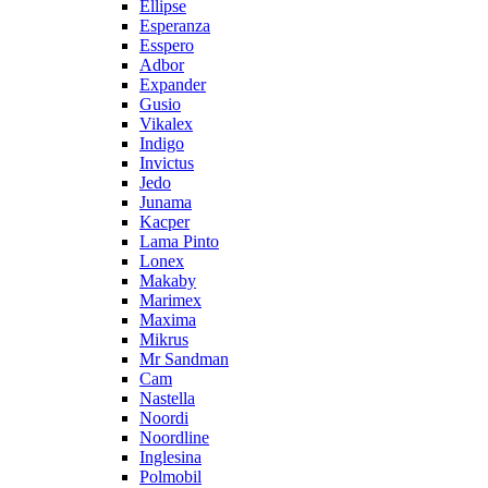
Ellipse
Esperanza
Esspero
Adbor
Expander
Gusio
Vikalex
Indigo
Invictus
Jedo
Junama
Kacper
Lama Pinto
Lonex
Makaby
Marimex
Maxima
Mikrus
Mr Sandman
Cam
Nastella
Noordi
Noordline
Inglesina
Polmobil