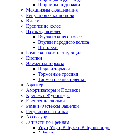
Шарниры подножки
Механизмы складывания
Регулировка капюшона
Вилки
Крепление колес
Втулки для колес
Втулки заднего колеса
Втулки переднего колеса
Шпильки
Бампера и комплектующие
Кнопки
Элементы тормоза
Педали тормоза
Тормозные тросики
Тормозные шестеренки
Адаптеры
Амортизаторы и Подвеска
Крепеж и Фурнитура
Крепление люльки
Ремни Фастексы Защелки
Регулировка спинки
Аксессуары
Запчасти по Брендам
Yoya, Yoyo, Babyzen, Babytime и др.
Adamex