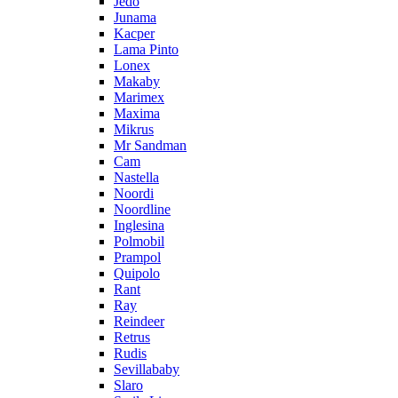
Jedo
Junama
Kacper
Lama Pinto
Lonex
Makaby
Marimex
Maxima
Mikrus
Mr Sandman
Cam
Nastella
Noordi
Noordline
Inglesina
Polmobil
Prampol
Quipolo
Rant
Ray
Reindeer
Retrus
Rudis
Sevillababy
Slaro