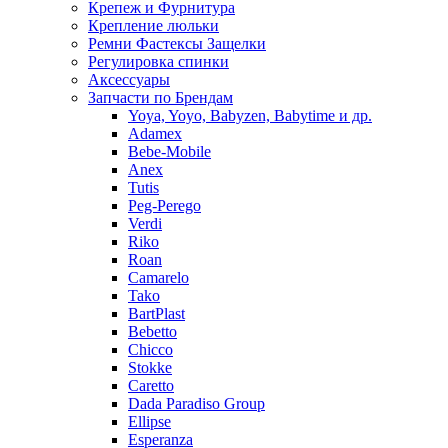
Крепеж и Фурнитура
Крепление люльки
Ремни Фастексы Защелки
Регулировка спинки
Аксессуары
Запчасти по Брендам
Yoya, Yoyo, Babyzen, Babytime и др.
Adamex
Bebe-Mobile
Anex
Tutis
Peg-Perego
Verdi
Riko
Roan
Camarelo
Tako
BartPlast
Bebetto
Chicco
Stokke
Caretto
Dada Paradiso Group
Ellipse
Esperanza