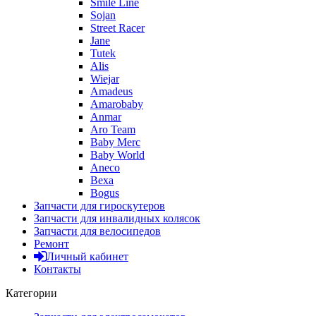
Smile Line
Sojan
Street Racer
Jane
Tutek
Alis
Wiejar
Amadeus
Amarobaby
Anmar
Aro Team
Baby Merc
Baby World
Aneco
Bexa
Bogus
Запчасти для гироскутеров
Запчасти для инвалидных колясок
Запчасти для велосипедов
Ремонт
Личный кабинет
Контакты
Категории