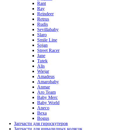
Rant
Ray
Reindeer
Retrus
Rudis
Sevillababy
Slaro
Smile Line
Sojan
Street Racer
Jane
Tutek
Alis
Wiejar
Amadeus
Amarobaby
Anmar
Aro Team
Baby Merc
Baby World
Aneco
Bexa
Bogus
Запчасти для гироскутеров
Запчасти для инвалидных колясок