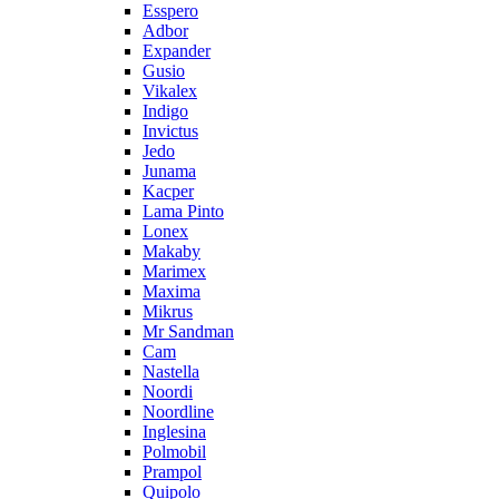
Esspero
Adbor
Expander
Gusio
Vikalex
Indigo
Invictus
Jedo
Junama
Kacper
Lama Pinto
Lonex
Makaby
Marimex
Maxima
Mikrus
Mr Sandman
Cam
Nastella
Noordi
Noordline
Inglesina
Polmobil
Prampol
Quipolo