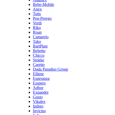
Bebe-Mobile
Anex
Tutis
Peg-Perego
Verdi
Riko
Roan
Camarelo
Tako
BartPlast
Bebetto
Chicco
Stokke
Caretto
Dada Paradiso Group
Ellipse
Esperanza
Esspero
Adbor
Expander
Gusio
Vikalex
Indigo
Invictus