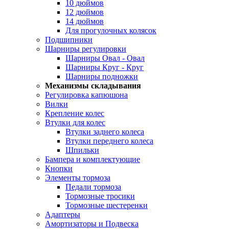
10 дюймов
12 дюймов
14 дюймов
Для прогулочных колясок
Подшипники
Шарниры регулировки
Шарниры Овал - Овал
Шарниры Круг - Круг
Шарниры подножки
Механизмы складывания
Регулировка капюшона
Вилки
Крепление колес
Втулки для колес
Втулки заднего колеса
Втулки переднего колеса
Шпильки
Бампера и комплектующие
Кнопки
Элементы тормоза
Педали тормоза
Тормозные тросики
Тормозные шестеренки
Адаптеры
Амортизаторы и Подвеска