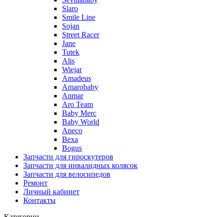
Slaro
Smile Line
Sojan
Street Racer
Jane
Tutek
Alis
Wiejar
Amadeus
Amarobaby
Anmar
Aro Team
Baby Merc
Baby World
Aneco
Bexa
Bogus
Запчасти для гироскутеров
Запчасти для инвалидных колясок
Запчасти для велосипедов
Ремонт
Личный кабинет
Контакты
Категории