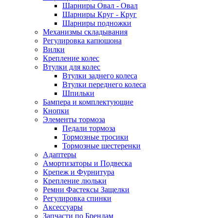
Шарниры Овал - Овал
Шарниры Круг - Круг
Шарниры подножки
Механизмы складывания
Регулировка капюшона
Вилки
Крепление колес
Втулки для колес
Втулки заднего колеса
Втулки переднего колеса
Шпильки
Бампера и комплектующие
Кнопки
Элементы тормоза
Педали тормоза
Тормозные тросики
Тормозные шестеренки
Адаптеры
Амортизаторы и Подвеска
Крепеж и Фурнитура
Крепление люльки
Ремни Фастексы Защелки
Регулировка спинки
Аксессуары
Запчасти по Брендам