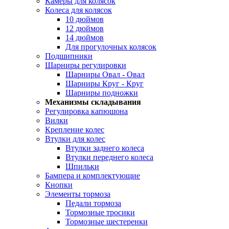
Камеры для колясок
Колеса для колясок
10 дюймов
12 дюймов
14 дюймов
Для прогулочных колясок
Подшипники
Шарниры регулировки
Шарниры Овал - Овал
Шарниры Круг - Круг
Шарниры подножки
Механизмы складывания
Регулировка капюшона
Вилки
Крепление колес
Втулки для колес
Втулки заднего колеса
Втулки переднего колеса
Шпильки
Бампера и комплектующие
Кнопки
Элементы тормоза
Педали тормоза
Тормозные тросики
Тормозные шестеренки