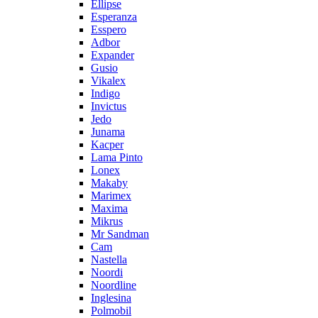
Ellipse
Esperanza
Esspero
Adbor
Expander
Gusio
Vikalex
Indigo
Invictus
Jedo
Junama
Kacper
Lama Pinto
Lonex
Makaby
Marimex
Maxima
Mikrus
Mr Sandman
Cam
Nastella
Noordi
Noordline
Inglesina
Polmobil