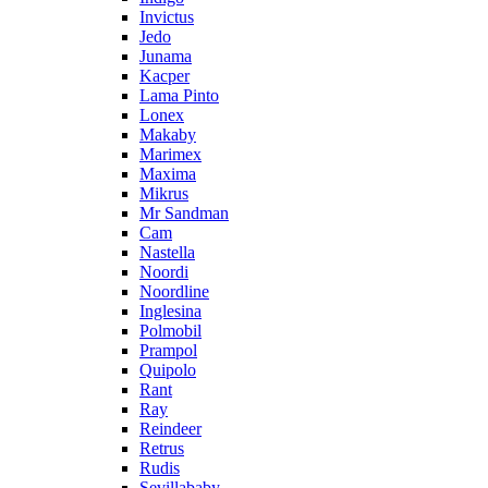
Invictus
Jedo
Junama
Kacper
Lama Pinto
Lonex
Makaby
Marimex
Maxima
Mikrus
Mr Sandman
Cam
Nastella
Noordi
Noordline
Inglesina
Polmobil
Prampol
Quipolo
Rant
Ray
Reindeer
Retrus
Rudis
Sevillababy