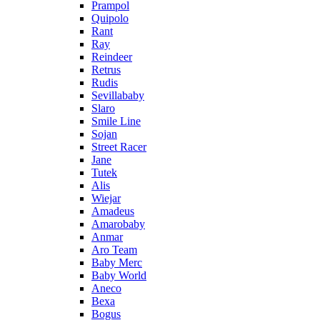
Prampol
Quipolo
Rant
Ray
Reindeer
Retrus
Rudis
Sevillababy
Slaro
Smile Line
Sojan
Street Racer
Jane
Tutek
Alis
Wiejar
Amadeus
Amarobaby
Anmar
Aro Team
Baby Merc
Baby World
Aneco
Bexa
Bogus