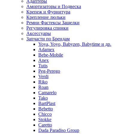
Адаптеры
Амортизаторы и Подвеска
Крепеж и Фурнитура
Крепление люльки
Ремни Фастексы Защелки
Регулировка спинки
Аксессуары
Запчасти по Брендам
Yoya, Yoyo, Babyzen, Babytime и др.
Adamex
Bebe-Mobile
Anex
Tutis
Peg-Perego
Verdi
Riko
Roan
Camarelo
Tako
BartPlast
Bebetto
Chicco
Stokke
Caretto
Dada Paradiso Group