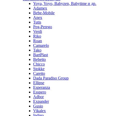
Yoya, Yoyo, Babyzen, Babytime и др.
Adamex
Bebe-Mobile
Anex
Tutis
Peg-Perego
Verdi
Riko
Roan
Camarelo
Tako
BartPlast
Bebetto
Chicco
Stokke
Caretto
Dada Paradiso Group
Ellipse
Esperanza
Esspero
Adbor
Expander
Gusio
Vikalex
Indigo