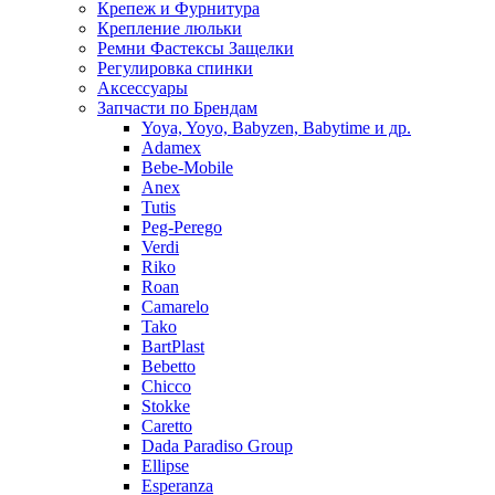
Крепеж и Фурнитура
Крепление люльки
Ремни Фастексы Защелки
Регулировка спинки
Аксессуары
Запчасти по Брендам
Yoya, Yoyo, Babyzen, Babytime и др.
Adamex
Bebe-Mobile
Anex
Tutis
Peg-Perego
Verdi
Riko
Roan
Camarelo
Tako
BartPlast
Bebetto
Chicco
Stokke
Caretto
Dada Paradiso Group
Ellipse
Esperanza