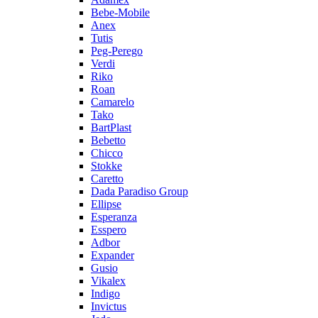
Bebe-Mobile
Anex
Tutis
Peg-Perego
Verdi
Riko
Roan
Camarelo
Tako
BartPlast
Bebetto
Chicco
Stokke
Caretto
Dada Paradiso Group
Ellipse
Esperanza
Esspero
Adbor
Expander
Gusio
Vikalex
Indigo
Invictus