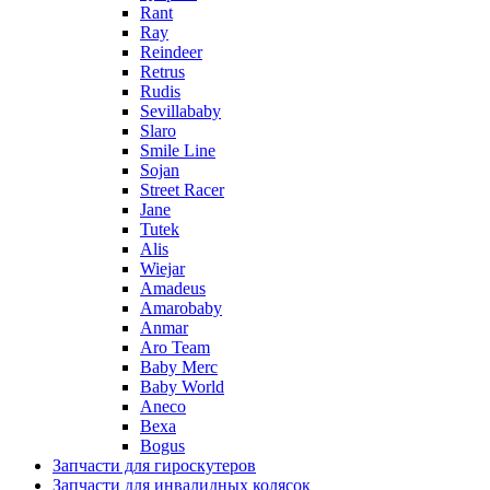
Rant
Ray
Reindeer
Retrus
Rudis
Sevillababy
Slaro
Smile Line
Sojan
Street Racer
Jane
Tutek
Alis
Wiejar
Amadeus
Amarobaby
Anmar
Aro Team
Baby Merc
Baby World
Aneco
Bexa
Bogus
Запчасти для гироскутеров
Запчасти для инвалидных колясок