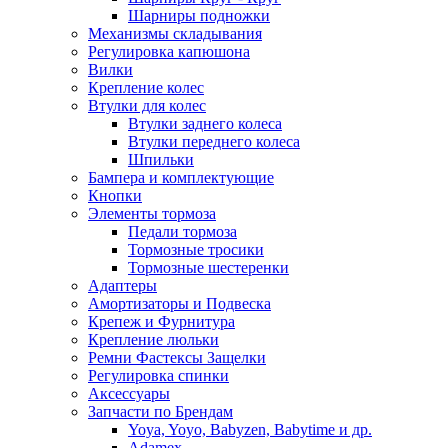
Шарниры подножки
Механизмы складывания
Регулировка капюшона
Вилки
Крепление колес
Втулки для колес
Втулки заднего колеса
Втулки переднего колеса
Шпильки
Бампера и комплектующие
Кнопки
Элементы тормоза
Педали тормоза
Тормозные тросики
Тормозные шестеренки
Адаптеры
Амортизаторы и Подвеска
Крепеж и Фурнитура
Крепление люльки
Ремни Фастексы Защелки
Регулировка спинки
Аксессуары
Запчасти по Брендам
Yoya, Yoyo, Babyzen, Babytime и др.
Adamex