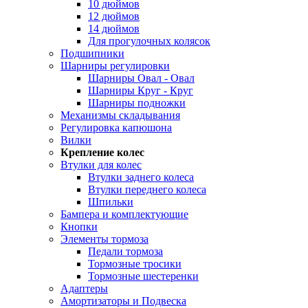
10 дюймов
12 дюймов
14 дюймов
Для прогулочных колясок
Подшипники
Шарниры регулировки
Шарниры Овал - Овал
Шарниры Круг - Круг
Шарниры подножки
Механизмы складывания
Регулировка капюшона
Вилки
Крепление колес
Втулки для колес
Втулки заднего колеса
Втулки переднего колеса
Шпильки
Бампера и комплектующие
Кнопки
Элементы тормоза
Педали тормоза
Тормозные тросики
Тормозные шестеренки
Адаптеры
Амортизаторы и Подвеска