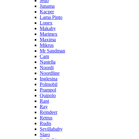
Jedo
Junama
Kacper
Lama Pinto
Lonex
Makaby
Marimex
Maxima
Mikrus
Mr Sandman
Cam
Nastella
Noordi
Noordline
Inglesina
Polmobil
Prampol
Quipolo
Rant
Ray
Reindeer
Retrus
Rudis
Sevillababy
Slaro