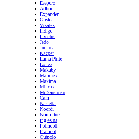
Esspero
Adbor
Expander
Gusio
Vikalex
Indigo
Invictus
Jedo
Junama
Kacper
Lama Pinto
Lonex
Makaby
Marimex
Maxima
Mikrus
Mr Sandman
Cam
Nastella
Noordi
Noordline
Inglesina
Polmobil
Prampol
Quipolo