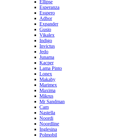
Ellipse
Esperanza
Esspero
Adbor
Expander
Gusio
Vikalex
Indigo
Invictus
Jedo
Junama
Kacper
Lama Pinto
Lonex
Makaby
Marimex
Maxima
Mikrus
Mr Sandman
Cam
Nastella
Noordi
Noordline
Inglesina
Polmobil