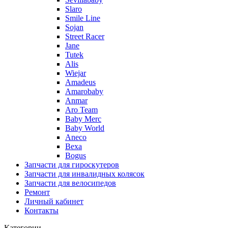
Slaro
Smile Line
Sojan
Street Racer
Jane
Tutek
Alis
Wiejar
Amadeus
Amarobaby
Anmar
Aro Team
Baby Merc
Baby World
Aneco
Bexa
Bogus
Запчасти для гироскутеров
Запчасти для инвалидных колясок
Запчасти для велосипедов
Ремонт
Личный кабинет
Контакты
Категории