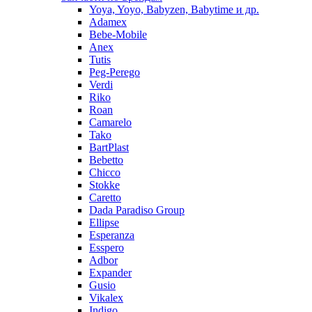
Yoya, Yoyo, Babyzen, Babytime и др.
Adamex
Bebe-Mobile
Anex
Tutis
Peg-Perego
Verdi
Riko
Roan
Camarelo
Tako
BartPlast
Bebetto
Chicco
Stokke
Caretto
Dada Paradiso Group
Ellipse
Esperanza
Esspero
Adbor
Expander
Gusio
Vikalex
Indigo