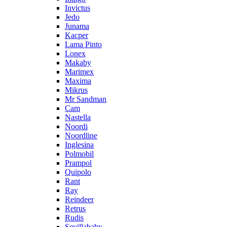
Invictus
Jedo
Junama
Kacper
Lama Pinto
Lonex
Makaby
Marimex
Maxima
Mikrus
Mr Sandman
Cam
Nastella
Noordi
Noordline
Inglesina
Polmobil
Prampol
Quipolo
Rant
Ray
Reindeer
Retrus
Rudis
Sevillababy