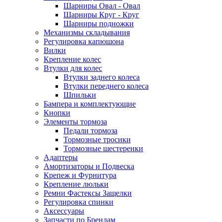
Шарниры Овал - Овал
Шарниры Круг - Круг
Шарниры подножки
Механизмы складывания
Регулировка капюшона
Вилки
Крепление колес
Втулки для колес
Втулки заднего колеса
Втулки переднего колеса
Шпильки
Бампера и комплектующие
Кнопки
Элементы тормоза
Педали тормоза
Тормозные тросики
Тормозные шестеренки
Адаптеры
Амортизаторы и Подвеска
Крепеж и Фурнитура
Крепление люльки
Ремни Фастексы Защелки
Регулировка спинки
Аксессуары
Запчасти по Брендам