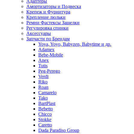
Адаптеры
Амортизаторы и Подвеска
Крепеж и Фурнитура
Крепление люльки
Ремни Фастексы Защелки
Регулировка спинки
Аксессуары
Запчасти по Брендам
Yoya, Yoyo, Babyzen, Babytime и др.
Adamex
Bebe-Mobile
Anex
Tutis
Peg-Perego
Verdi
Riko
Roan
Camarelo
Tako
BartPlast
Bebetto
Chicco
Stokke
Caretto
Dada Paradiso Group