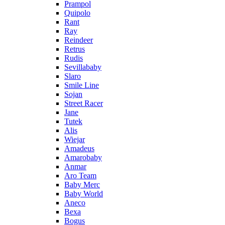
Prampol
Quipolo
Rant
Ray
Reindeer
Retrus
Rudis
Sevillababy
Slaro
Smile Line
Sojan
Street Racer
Jane
Tutek
Alis
Wiejar
Amadeus
Amarobaby
Anmar
Aro Team
Baby Merc
Baby World
Aneco
Bexa
Bogus