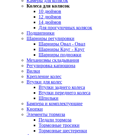
Камеры для колясок
Колеса для колясок
10 дюймов
12 дюймов
14 дюймов
Для прогулочных колясок
Подшипники
Шарниры регулировки
Шарниры Овал - Овал
Шарниры Круг - Круг
Шарниры подножки
Механизмы складывания
Регулировка капюшона
Вилки
Крепление колес
Втулки для колес
Втулки заднего колеса
Втулки переднего колеса
Шпильки
Бампера и комплектующие
Кнопки
Элементы тормоза
Педали тормоза
Тормозные тросики
Тормозные шестеренки