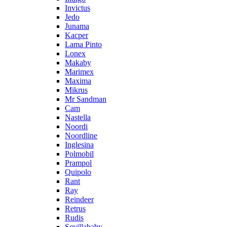
Invictus
Jedo
Junama
Kacper
Lama Pinto
Lonex
Makaby
Marimex
Maxima
Mikrus
Mr Sandman
Cam
Nastella
Noordi
Noordline
Inglesina
Polmobil
Prampol
Quipolo
Rant
Ray
Reindeer
Retrus
Rudis
Sevillababy