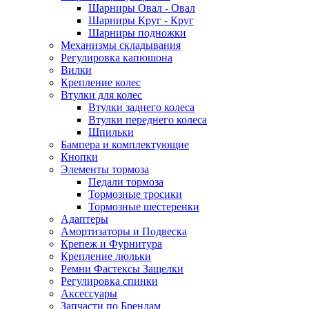
Шарниры Овал - Овал
Шарниры Круг - Круг
Шарниры подножки
Механизмы складывания
Регулировка капюшона
Вилки
Крепление колес
Втулки для колес
Втулки заднего колеса
Втулки переднего колеса
Шпильки
Бампера и комплектующие
Кнопки
Элементы тормоза
Педали тормоза
Тормозные тросики
Тормозные шестеренки
Адаптеры
Амортизаторы и Подвеска
Крепеж и Фурнитура
Крепление люльки
Ремни Фастексы Защелки
Регулировка спинки
Аксессуары
Запчасти по Брендам