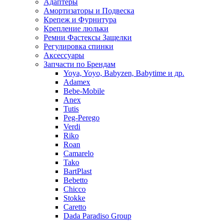
Адаптеры
Амортизаторы и Подвеска
Крепеж и Фурнитура
Крепление люльки
Ремни Фастексы Защелки
Регулировка спинки
Аксессуары
Запчасти по Брендам
Yoya, Yoyo, Babyzen, Babytime и др.
Adamex
Bebe-Mobile
Anex
Tutis
Peg-Perego
Verdi
Riko
Roan
Camarelo
Tako
BartPlast
Bebetto
Chicco
Stokke
Caretto
Dada Paradiso Group