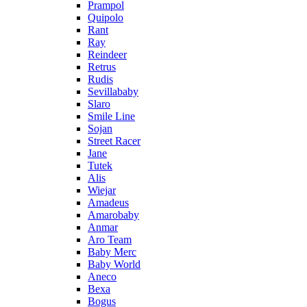
Prampol
Quipolo
Rant
Ray
Reindeer
Retrus
Rudis
Sevillababy
Slaro
Smile Line
Sojan
Street Racer
Jane
Tutek
Alis
Wiejar
Amadeus
Amarobaby
Anmar
Aro Team
Baby Merc
Baby World
Aneco
Bexa
Bogus