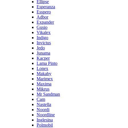
Ellipse
Esperanza
Esspero
Adbor
Expander
Gusio
Vikalex
Indigo
Invictus
Jedo
Junama
Kacper
Lama Pinto
Lonex
Makaby
Marimex
Maxima
Mikrus
Mr Sandman
Cam
Nastella
Noordi
Noordline
Inglesina
Polmobil