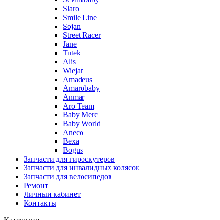
Slaro
Smile Line
Sojan
Street Racer
Jane
Tutek
Alis
Wiejar
Amadeus
Amarobaby
Anmar
Aro Team
Baby Merc
Baby World
Aneco
Bexa
Bogus
Запчасти для гироскутеров
Запчасти для инвалидных колясок
Запчасти для велосипедов
Ремонт
Личный кабинет
Контакты
Категории