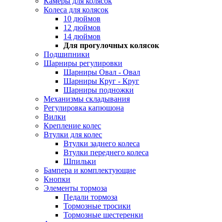
Камеры для колясок
Колеса для колясок
10 дюймов
12 дюймов
14 дюймов
Для прогулочных колясок
Подшипники
Шарниры регулировки
Шарниры Овал - Овал
Шарниры Круг - Круг
Шарниры подножки
Механизмы складывания
Регулировка капюшона
Вилки
Крепление колес
Втулки для колес
Втулки заднего колеса
Втулки переднего колеса
Шпильки
Бампера и комплектующие
Кнопки
Элементы тормоза
Педали тормоза
Тормозные тросики
Тормозные шестеренки