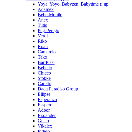
Yoya, Yoyo, Babyzen, Babytime и др.
Adamex
Bebe-Mobile
Anex
Tutis
Peg-Perego
Verdi
Riko
Roan
Camarelo
Tako
BartPlast
Bebetto
Chicco
Stokke
Caretto
Dada Paradiso Group
Ellipse
Esperanza
Esspero
Adbor
Expander
Gusio
Vikalex
Indigo