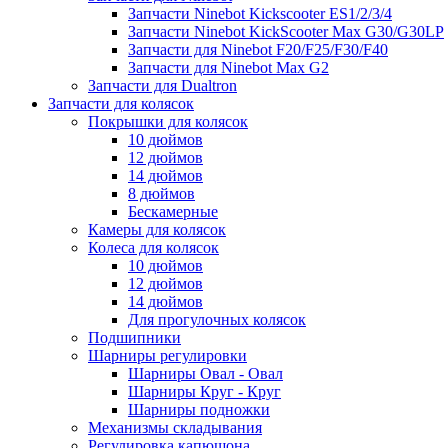
Запчасти Ninebot Kickscooter ES1/2/3/4
Запчасти Ninebot KickScooter Max G30/G30LP
Запчасти для Ninebot F20/F25/F30/F40
Запчасти для Ninebot Max G2
Запчасти для Dualtron
Запчасти для колясок
Покрышки для колясок
10 дюймов
12 дюймов
14 дюймов
8 дюймов
Бескамерные
Камеры для колясок
Колеса для колясок
10 дюймов
12 дюймов
14 дюймов
Для прогулочных колясок
Подшипники
Шарниры регулировки
Шарниры Овал - Овал
Шарниры Круг - Круг
Шарниры подножки
Механизмы складывания
Регулировка капюшона