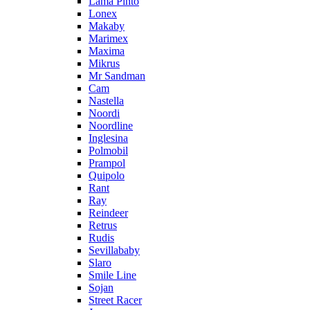
Lama Pinto
Lonex
Makaby
Marimex
Maxima
Mikrus
Mr Sandman
Cam
Nastella
Noordi
Noordline
Inglesina
Polmobil
Prampol
Quipolo
Rant
Ray
Reindeer
Retrus
Rudis
Sevillababy
Slaro
Smile Line
Sojan
Street Racer