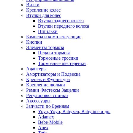
Вилки
Крепление колес
Втулки для колес
Втулки заднего колеса
Втулки переднего колеса
Шпильки
Бампера и комплектующие
Кнопки
Элементы тормоза
Педали тормоза
Тормозные тросики
Тормозные шестеренки
Адаптеры
Амортизаторы и Подвеска
Крепеж и Фурнитура
Крепление люльки
Ремни Фастексы Защелки
Регулировка спинки
Аксессуары
Запчасти по Брендам
Yoya, Yoyo, Babyzen, Babytime и др.
Adamex
Bebe-Mobile
Anex
Tutis