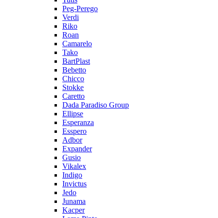
Peg-Perego
Verdi
Riko
Roan
Camarelo
Tako
BartPlast
Bebetto
Chicco
Stokke
Caretto
Dada Paradiso Group
Ellipse
Esperanza
Esspero
Adbor
Expander
Gusio
Vikalex
Indigo
Invictus
Jedo
Junama
Kacper