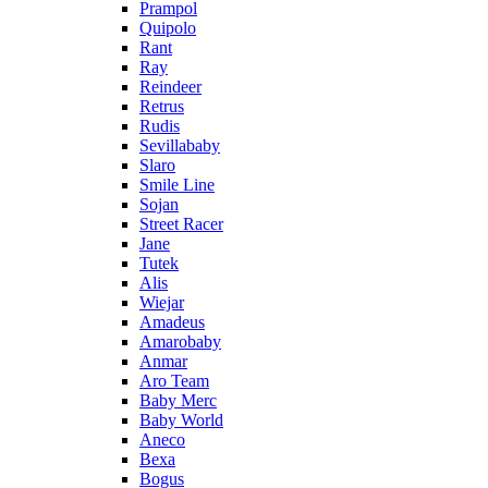
Prampol
Quipolo
Rant
Ray
Reindeer
Retrus
Rudis
Sevillababy
Slaro
Smile Line
Sojan
Street Racer
Jane
Tutek
Alis
Wiejar
Amadeus
Amarobaby
Anmar
Aro Team
Baby Merc
Baby World
Aneco
Bexa
Bogus