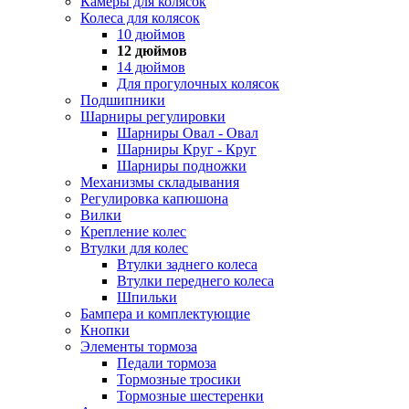
Камеры для колясок
Колеса для колясок
10 дюймов
12 дюймов
14 дюймов
Для прогулочных колясок
Подшипники
Шарниры регулировки
Шарниры Овал - Овал
Шарниры Круг - Круг
Шарниры подножки
Механизмы складывания
Регулировка капюшона
Вилки
Крепление колес
Втулки для колес
Втулки заднего колеса
Втулки переднего колеса
Шпильки
Бампера и комплектующие
Кнопки
Элементы тормоза
Педали тормоза
Тормозные тросики
Тормозные шестеренки