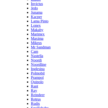
Invictus
Jedo
Junama
Kacper
Lama Pinto
Lonex
Makaby
Marimex
Maxima
Mikrus
Mr Sandman
Cam
Nastella
Noordi
Noordline
Inglesina
Polmobil
Prampol
Quipolo
Rant
Ray
Reindeer
Retrus
Rudis
Sevillababy