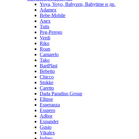
Yoya, Yoyo, Babyzen, Babytime и др.
Adamex
Bebe-Mobile
Anex
Tutis
Peg-Perego
Verdi
Riko
Roan
Camarelo
Tako
BartPlast
Bebetto
Chicco
Stokke
Caretto
Dada Paradiso Group
Ellipse
Esperanza
Esspero
Adbor
Expander
Gusio
Vikalex
Indigo