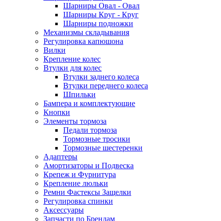
Шарниры Овал - Овал
Шарниры Круг - Круг
Шарниры подножки
Механизмы складывания
Регулировка капюшона
Вилки
Крепление колес
Втулки для колес
Втулки заднего колеса
Втулки переднего колеса
Шпильки
Бампера и комплектующие
Кнопки
Элементы тормоза
Педали тормоза
Тормозные тросики
Тормозные шестеренки
Адаптеры
Амортизаторы и Подвеска
Крепеж и Фурнитура
Крепление люльки
Ремни Фастексы Защелки
Регулировка спинки
Аксессуары
Запчасти по Брендам