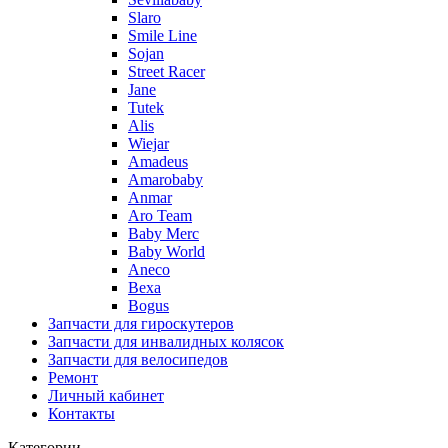
Slaro
Smile Line
Sojan
Street Racer
Jane
Tutek
Alis
Wiejar
Amadeus
Amarobaby
Anmar
Aro Team
Baby Merc
Baby World
Aneco
Bexa
Bogus
Запчасти для гироскутеров
Запчасти для инвалидных колясок
Запчасти для велосипедов
Ремонт
Личный кабинет
Контакты
Категории