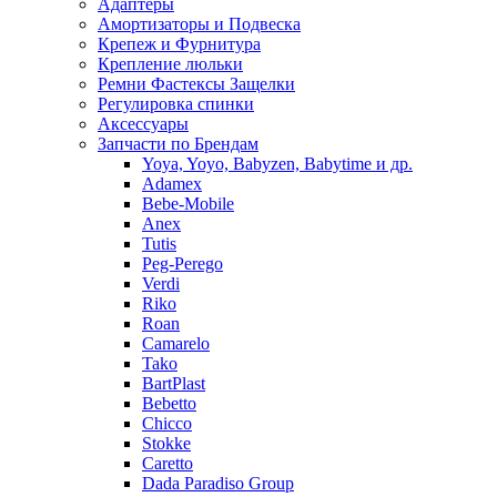
Адаптеры
Амортизаторы и Подвеска
Крепеж и Фурнитура
Крепление люльки
Ремни Фастексы Защелки
Регулировка спинки
Аксессуары
Запчасти по Брендам
Yoya, Yoyo, Babyzen, Babytime и др.
Adamex
Bebe-Mobile
Anex
Tutis
Peg-Perego
Verdi
Riko
Roan
Camarelo
Tako
BartPlast
Bebetto
Chicco
Stokke
Caretto
Dada Paradiso Group