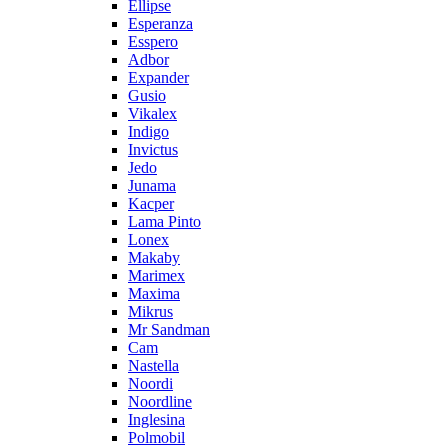
Ellipse
Esperanza
Esspero
Adbor
Expander
Gusio
Vikalex
Indigo
Invictus
Jedo
Junama
Kacper
Lama Pinto
Lonex
Makaby
Marimex
Maxima
Mikrus
Mr Sandman
Cam
Nastella
Noordi
Noordline
Inglesina
Polmobil