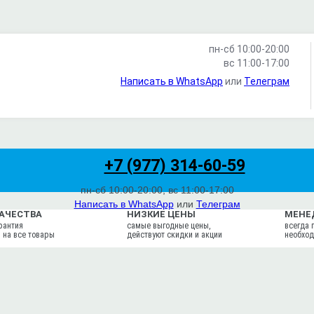
пн-сб 10:00-20:00
вс 11:00-17:00
Написать в WhatsApp
или
Телеграм
+7 (977) 314-60-59
пн-сб 10:00-20:00, вс 11:00-17:00
Написать в WhatsApp
или
Телеграм
КАЧЕСТВА
НИЗКИЕ ЦЕНЫ
МЕНЕ
Написать на почту
рантия
самые выгодные цены,
всегда 
 на все товары
действуют скидки и акции
необход