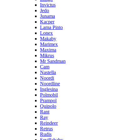
Invictus
Jedo
Junama
Kacper
Lama Pinto
Lonex
Makaby
Marimex
Maxima
Mikrus
Mr Sandman
Cam
Nastella
Noordi
Noordline
Inglesina
Polmobil
Prampol
Quipolo
Rant
Ray
Reindeer
Retrus
Rudis
Sevillababy