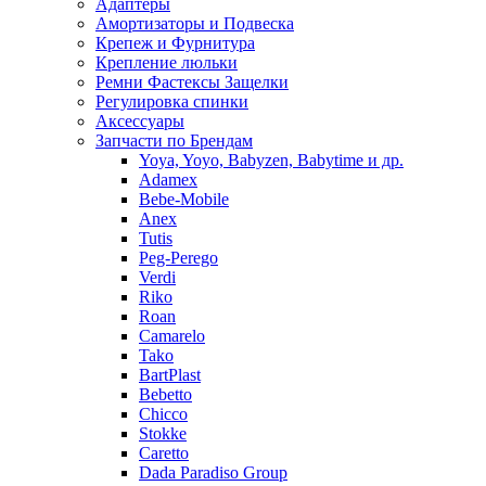
Адаптеры
Амортизаторы и Подвеска
Крепеж и Фурнитура
Крепление люльки
Ремни Фастексы Защелки
Регулировка спинки
Аксессуары
Запчасти по Брендам
Yoya, Yoyo, Babyzen, Babytime и др.
Adamex
Bebe-Mobile
Anex
Tutis
Peg-Perego
Verdi
Riko
Roan
Camarelo
Tako
BartPlast
Bebetto
Chicco
Stokke
Caretto
Dada Paradiso Group