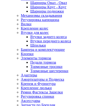
Шарниры Овал - Овал
Шарниры Круг - Круг
Шарниры подножки
Механизмы складывания
Регулировка капюшона
Вилки
Крепление колес
Втулки для колес
Втулки заднего колеса
Втулки переднего колеса
Шпильки
Бампера и комплектующие
Кнопки
Элементы тормоза
Педали тормоза
Тормозные тросики
Тормозные шестеренки
Адаптеры
Амортизаторы и Подвеска
Крепеж и Фурнитура
Крепление люльки
Ремни Фастексы Защелки
Регулировка спинки
Аксессуары
Запчасти по Брендам