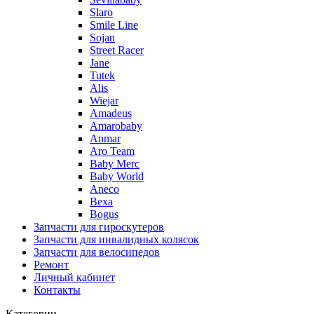
Slaro
Smile Line
Sojan
Street Racer
Jane
Tutek
Alis
Wiejar
Amadeus
Amarobaby
Anmar
Aro Team
Baby Merc
Baby World
Aneco
Bexa
Bogus
Запчасти для гироскутеров
Запчасти для инвалидных колясок
Запчасти для велосипедов
Ремонт
Личный кабинет
Контакты
Категории