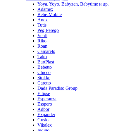
Yoya, Yoyo, Babyzen, Babytime и др.
Adamex
Bebe-Mobile
Anex
Tutis
Peg-Perego
Verdi
Riko
Roan
Camarelo
Tako
BartPlast
Bebetto
Chicco
Stokke
Caretto
Dada Paradiso Group
Ellipse
Esperanza
Esspero
Adbor
Expander
Gusio
Vikalex
Indigo