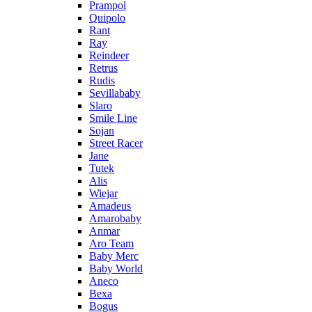
Prampol
Quipolo
Rant
Ray
Reindeer
Retrus
Rudis
Sevillababy
Slaro
Smile Line
Sojan
Street Racer
Jane
Tutek
Alis
Wiejar
Amadeus
Amarobaby
Anmar
Aro Team
Baby Merc
Baby World
Aneco
Bexa
Bogus