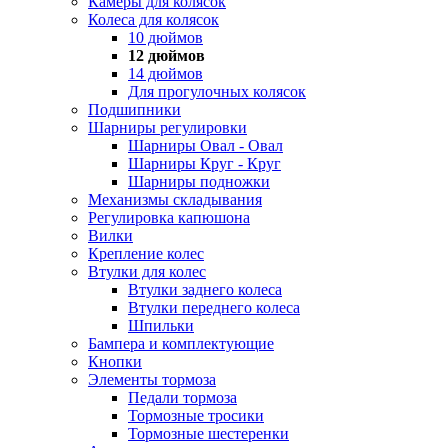
Камеры для колясок
Колеса для колясок
10 дюймов
12 дюймов
14 дюймов
Для прогулочных колясок
Подшипники
Шарниры регулировки
Шарниры Овал - Овал
Шарниры Круг - Круг
Шарниры подножки
Механизмы складывания
Регулировка капюшона
Вилки
Крепление колес
Втулки для колес
Втулки заднего колеса
Втулки переднего колеса
Шпильки
Бампера и комплектующие
Кнопки
Элементы тормоза
Педали тормоза
Тормозные тросики
Тормозные шестеренки