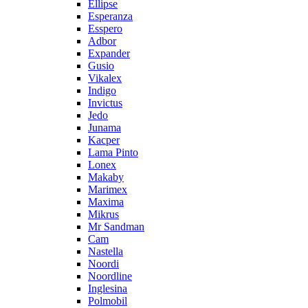
Ellipse
Esperanza
Esspero
Adbor
Expander
Gusio
Vikalex
Indigo
Invictus
Jedo
Junama
Kacper
Lama Pinto
Lonex
Makaby
Marimex
Maxima
Mikrus
Mr Sandman
Cam
Nastella
Noordi
Noordline
Inglesina
Polmobil