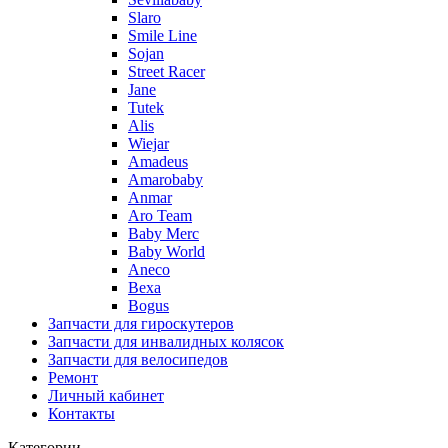
Slaro
Smile Line
Sojan
Street Racer
Jane
Tutek
Alis
Wiejar
Amadeus
Amarobaby
Anmar
Aro Team
Baby Merc
Baby World
Aneco
Bexa
Bogus
Запчасти для гироскутеров
Запчасти для инвалидных колясок
Запчасти для велосипедов
Ремонт
Личный кабинет
Контакты
Категории