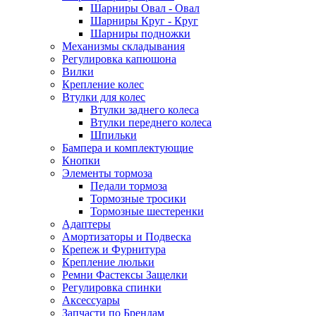
Шарниры Овал - Овал
Шарниры Круг - Круг
Шарниры подножки
Механизмы складывания
Регулировка капюшона
Вилки
Крепление колес
Втулки для колес
Втулки заднего колеса
Втулки переднего колеса
Шпильки
Бампера и комплектующие
Кнопки
Элементы тормоза
Педали тормоза
Тормозные тросики
Тормозные шестеренки
Адаптеры
Амортизаторы и Подвеска
Крепеж и Фурнитура
Крепление люльки
Ремни Фастексы Защелки
Регулировка спинки
Аксессуары
Запчасти по Брендам