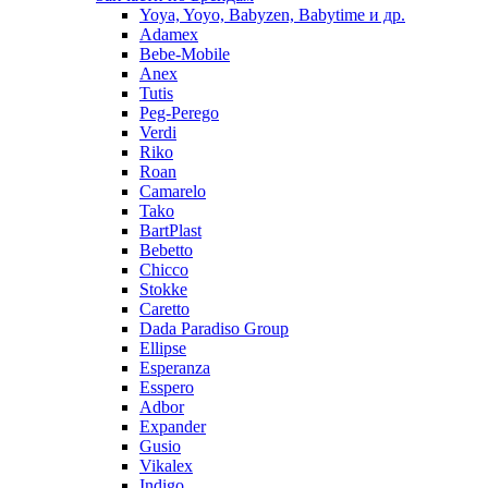
Yoya, Yoyo, Babyzen, Babytime и др.
Adamex
Bebe-Mobile
Anex
Tutis
Peg-Perego
Verdi
Riko
Roan
Camarelo
Tako
BartPlast
Bebetto
Chicco
Stokke
Caretto
Dada Paradiso Group
Ellipse
Esperanza
Esspero
Adbor
Expander
Gusio
Vikalex
Indigo