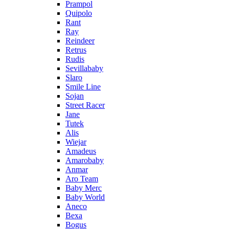
Prampol
Quipolo
Rant
Ray
Reindeer
Retrus
Rudis
Sevillababy
Slaro
Smile Line
Sojan
Street Racer
Jane
Tutek
Alis
Wiejar
Amadeus
Amarobaby
Anmar
Aro Team
Baby Merc
Baby World
Aneco
Bexa
Bogus