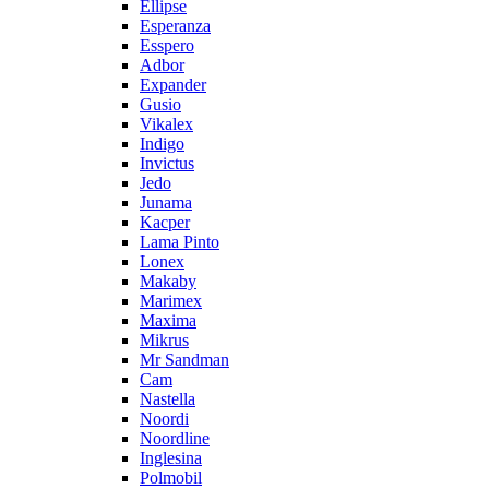
Ellipse
Esperanza
Esspero
Adbor
Expander
Gusio
Vikalex
Indigo
Invictus
Jedo
Junama
Kacper
Lama Pinto
Lonex
Makaby
Marimex
Maxima
Mikrus
Mr Sandman
Cam
Nastella
Noordi
Noordline
Inglesina
Polmobil