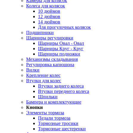
Камеры для колясок
Колеса для колясок
10 дюймов
12 дюймов
14 дюймов
Для прогулочных колясок
Подшипники
Шарниры регулировки
Шарниры Овал - Овал
Шарниры Круг - Круг
Шарниры подножки
Механизмы складывания
Регулировка капюшона
Вилки
Крепление колес
Втулки для колес
Втулки заднего колеса
Втулки переднего колеса
Шпильки
Бампера и комплектующие
Кнопки
Элементы тормоза
Педали тормоза
Тормозные тросики
Тормозные шестеренки