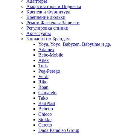
Адаптеры
Амортизаторы и Подвеска
Крепеж и Фурнитура
Крепление люльки
Ремни Фастексы Защелки
Регулировка спинки
Аксессуары
Запчасти по Брендам
Yoya, Yoyo, Babyzen, Babytime и др.
Adamex
Bebe-Mobile
Anex
Tutis
Peg-Perego
Verdi
Riko
Roan
Camarelo
Tako
BartPlast
Bebetto
Chicco
Stokke
Caretto
Dada Paradiso Group