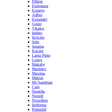
Ellipse
Esperanza
Esspero
Adbor
Expander
Gusio
Vikalex
Indigo
Invictus
Jedo
Junama
Kacper
Lama Pinto
Lonex
Makaby
Marimex
Maxima
Mikrus
Mr Sandman
Cam
Nastella
Noordi
Noordline
Inglesina
Polmobil