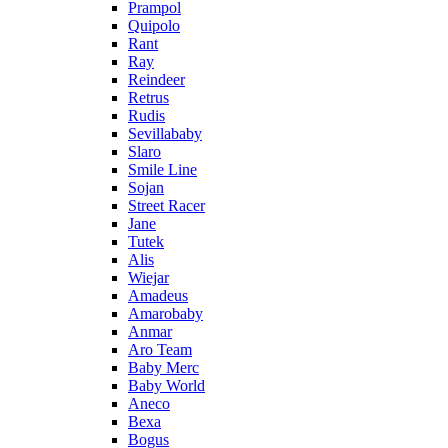
Prampol
Quipolo
Rant
Ray
Reindeer
Retrus
Rudis
Sevillababy
Slaro
Smile Line
Sojan
Street Racer
Jane
Tutek
Alis
Wiejar
Amadeus
Amarobaby
Anmar
Aro Team
Baby Merc
Baby World
Aneco
Bexa
Bogus