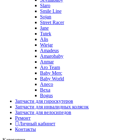
Slaro
Smile Line
Sojan
Street Racer
Jane
Tutek
Alis
Wiejar
Amadeus
Amarobaby
Anmar
Aro Team
Baby Merc
Baby World
Aneco
Bexa
Bogus
Запчасти для гироскутеров
Запчасти для инвалидных колясок
Запчасти для велосипедов
Ремонт
Личный кабинет
Контакты
Категории