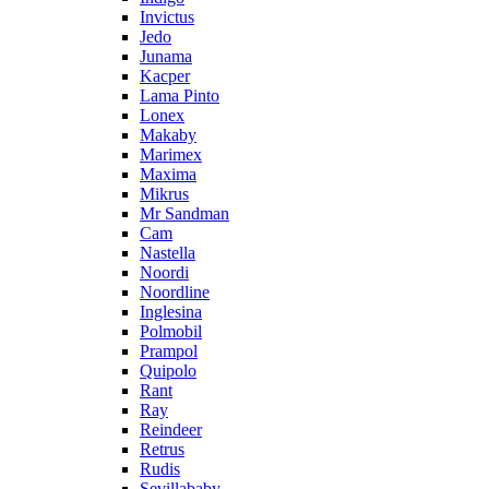
Invictus
Jedo
Junama
Kacper
Lama Pinto
Lonex
Makaby
Marimex
Maxima
Mikrus
Mr Sandman
Cam
Nastella
Noordi
Noordline
Inglesina
Polmobil
Prampol
Quipolo
Rant
Ray
Reindeer
Retrus
Rudis
Sevillababy