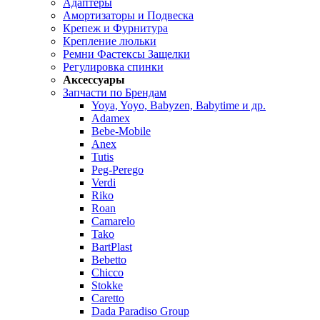
Адаптеры
Амортизаторы и Подвеска
Крепеж и Фурнитура
Крепление люльки
Ремни Фастексы Защелки
Регулировка спинки
Аксессуары
Запчасти по Брендам
Yoya, Yoyo, Babyzen, Babytime и др.
Adamex
Bebe-Mobile
Anex
Tutis
Peg-Perego
Verdi
Riko
Roan
Camarelo
Tako
BartPlast
Bebetto
Chicco
Stokke
Caretto
Dada Paradiso Group