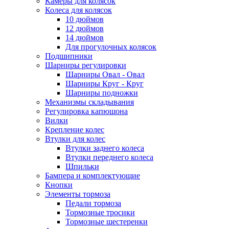
Камеры для колясок
Колеса для колясок
10 дюймов
12 дюймов
14 дюймов
Для прогулочных колясок
Подшипники
Шарниры регулировки
Шарниры Овал - Овал
Шарниры Круг - Круг
Шарниры подножки
Механизмы складывания
Регулировка капюшона
Вилки
Крепление колес
Втулки для колес
Втулки заднего колеса
Втулки переднего колеса
Шпильки
Бампера и комплектующие
Кнопки
Элементы тормоза
Педали тормоза
Тормозные тросики
Тормозные шестеренки