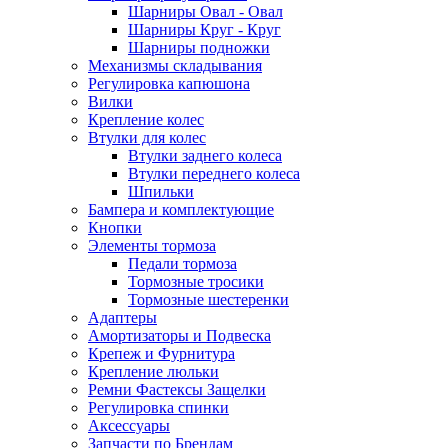
Шарниры Овал - Овал
Шарниры Круг - Круг
Шарниры подножки
Механизмы складывания
Регулировка капюшона
Вилки
Крепление колес
Втулки для колес
Втулки заднего колеса
Втулки переднего колеса
Шпильки
Бампера и комплектующие
Кнопки
Элементы тормоза
Педали тормоза
Тормозные тросики
Тормозные шестеренки
Адаптеры
Амортизаторы и Подвеска
Крепеж и Фурнитура
Крепление люльки
Ремни Фастексы Защелки
Регулировка спинки
Аксессуары
Запчасти по Брендам