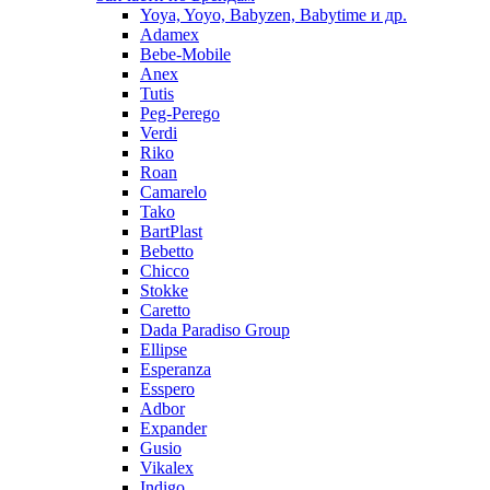
Yoya, Yoyo, Babyzen, Babytime и др.
Adamex
Bebe-Mobile
Anex
Tutis
Peg-Perego
Verdi
Riko
Roan
Camarelo
Tako
BartPlast
Bebetto
Chicco
Stokke
Caretto
Dada Paradiso Group
Ellipse
Esperanza
Esspero
Adbor
Expander
Gusio
Vikalex
Indigo