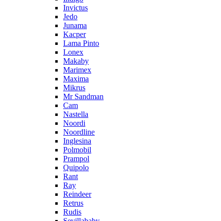
Invictus
Jedo
Junama
Kacper
Lama Pinto
Lonex
Makaby
Marimex
Maxima
Mikrus
Mr Sandman
Cam
Nastella
Noordi
Noordline
Inglesina
Polmobil
Prampol
Quipolo
Rant
Ray
Reindeer
Retrus
Rudis
Sevillababy