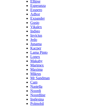
Ellipse
Esperanza
Esspero
Adbor
Expander
Gusio
Vikalex
Indigo
Invictus
Jedo
Junama
Kacper
Lama Pinto
Lonex
Makaby
Marimex
Maxima
Mikrus
Mr Sandman
Cam
Nastella
Noordi
Noordline
Inglesina
Polmobil