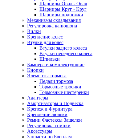
Шарниры Овал - Овал
Шарниры Круг - Круг
Шарниры подножки
Механизмы складывания
Регулировка капюшона
Вилки
Крепление колес
Втулки для колес
Втулки заднего колеса
Втулки переднего колеса
Шпильки
Бампера и комплектующие
Кнопки
Элементы тормоза
Педали тормоза
Тормозные тросики
Тормозные шестеренки
Адаптеры
Амортизаторы и Подвеска
Крепеж и Фурнитура
Крепление люльки
Ремни Фастексы Защелки
Регулировка спинки
Аксессуары
Запчасти по Брендам