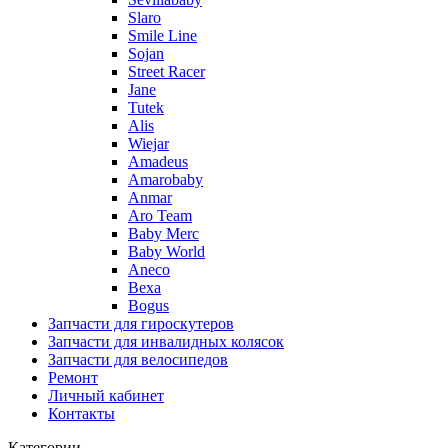
Slaro
Smile Line
Sojan
Street Racer
Jane
Tutek
Alis
Wiejar
Amadeus
Amarobaby
Anmar
Aro Team
Baby Merc
Baby World
Aneco
Bexa
Bogus
Запчасти для гироскутеров
Запчасти для инвалидных колясок
Запчасти для велосипедов
Ремонт
Личный кабинет
Контакты
Категории