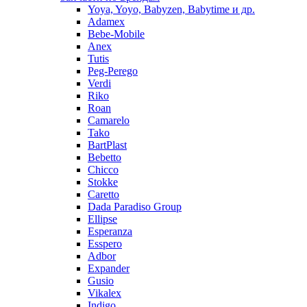
Yoya, Yoyo, Babyzen, Babytime и др.
Adamex
Bebe-Mobile
Anex
Tutis
Peg-Perego
Verdi
Riko
Roan
Camarelo
Tako
BartPlast
Bebetto
Chicco
Stokke
Caretto
Dada Paradiso Group
Ellipse
Esperanza
Esspero
Adbor
Expander
Gusio
Vikalex
Indigo