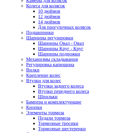
Камеры для колясок
Колеса для колясок
10 дюймов
12 дюймов
14 дюймов
Для прогулочных колясок
Подшипники
Шарниры регулировки
Шарниры Овал - Овал
Шарниры Круг - Круг
Шарниры подножки
Механизмы складывания
Регулировка капюшона
Вилки
Крепление колес
Втулки для колес
Втулки заднего колеса
Втулки переднего колеса
Шпильки
Бампера и комплектующие
Кнопки
Элементы тормоза
Педали тормоза
Тормозные тросики
Тормозные шестеренки