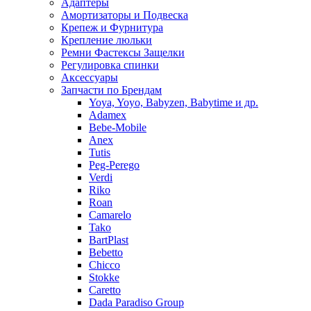
Адаптеры
Амортизаторы и Подвеска
Крепеж и Фурнитура
Крепление люльки
Ремни Фастексы Защелки
Регулировка спинки
Аксессуары
Запчасти по Брендам
Yoya, Yoyo, Babyzen, Babytime и др.
Adamex
Bebe-Mobile
Anex
Tutis
Peg-Perego
Verdi
Riko
Roan
Camarelo
Tako
BartPlast
Bebetto
Chicco
Stokke
Caretto
Dada Paradiso Group