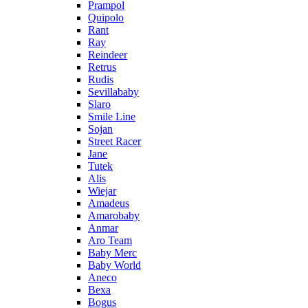
Prampol
Quipolo
Rant
Ray
Reindeer
Retrus
Rudis
Sevillababy
Slaro
Smile Line
Sojan
Street Racer
Jane
Tutek
Alis
Wiejar
Amadeus
Amarobaby
Anmar
Aro Team
Baby Merc
Baby World
Aneco
Bexa
Bogus