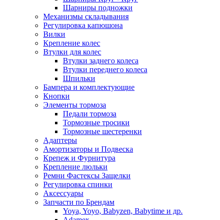
Шарниры подножки
Механизмы складывания
Регулировка капюшона
Вилки
Крепление колес
Втулки для колес
Втулки заднего колеса
Втулки переднего колеса
Шпильки
Бампера и комплектующие
Кнопки
Элементы тормоза
Педали тормоза
Тормозные тросики
Тормозные шестеренки
Адаптеры
Амортизаторы и Подвеска
Крепеж и Фурнитура
Крепление люльки
Ремни Фастексы Защелки
Регулировка спинки
Аксессуары
Запчасти по Брендам
Yoya, Yoyo, Babyzen, Babytime и др.
Adamex