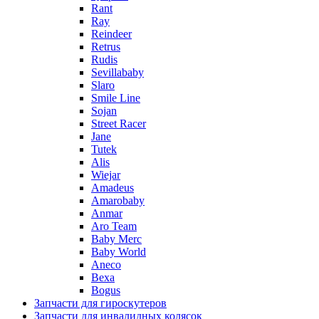
Rant
Ray
Reindeer
Retrus
Rudis
Sevillababy
Slaro
Smile Line
Sojan
Street Racer
Jane
Tutek
Alis
Wiejar
Amadeus
Amarobaby
Anmar
Aro Team
Baby Merc
Baby World
Aneco
Bexa
Bogus
Запчасти для гироскутеров
Запчасти для инвалидных колясок