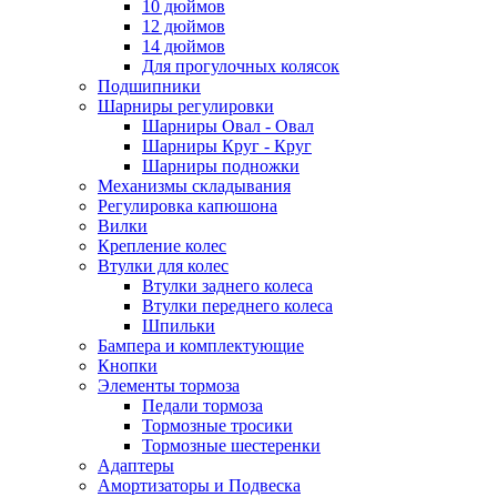
10 дюймов
12 дюймов
14 дюймов
Для прогулочных колясок
Подшипники
Шарниры регулировки
Шарниры Овал - Овал
Шарниры Круг - Круг
Шарниры подножки
Механизмы складывания
Регулировка капюшона
Вилки
Крепление колес
Втулки для колес
Втулки заднего колеса
Втулки переднего колеса
Шпильки
Бампера и комплектующие
Кнопки
Элементы тормоза
Педали тормоза
Тормозные тросики
Тормозные шестеренки
Адаптеры
Амортизаторы и Подвеска