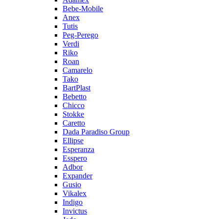
Bebe-Mobile
Anex
Tutis
Peg-Perego
Verdi
Riko
Roan
Camarelo
Tako
BartPlast
Bebetto
Chicco
Stokke
Caretto
Dada Paradiso Group
Ellipse
Esperanza
Esspero
Adbor
Expander
Gusio
Vikalex
Indigo
Invictus