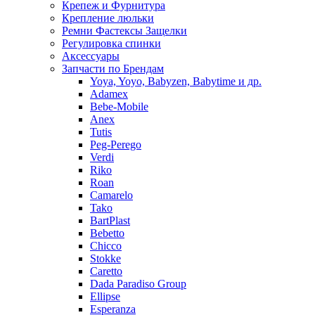
Крепеж и Фурнитура
Крепление люльки
Ремни Фастексы Защелки
Регулировка спинки
Аксессуары
Запчасти по Брендам
Yoya, Yoyo, Babyzen, Babytime и др.
Adamex
Bebe-Mobile
Anex
Tutis
Peg-Perego
Verdi
Riko
Roan
Camarelo
Tako
BartPlast
Bebetto
Chicco
Stokke
Caretto
Dada Paradiso Group
Ellipse
Esperanza