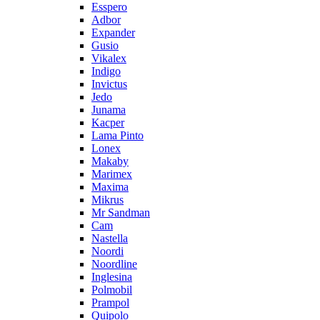
Esspero
Adbor
Expander
Gusio
Vikalex
Indigo
Invictus
Jedo
Junama
Kacper
Lama Pinto
Lonex
Makaby
Marimex
Maxima
Mikrus
Mr Sandman
Cam
Nastella
Noordi
Noordline
Inglesina
Polmobil
Prampol
Quipolo