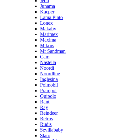
Jedo
Junama
Kacper
Lama Pinto
Lonex
Makaby
Marimex
Maxima
Mikrus
Mr Sandman
Cam
Nastella
Noordi
Noordline
Inglesina
Polmobil
Prampol
Quipolo
Rant
Ray
Reindeer
Retrus
Rudis
Sevillababy
Slaro