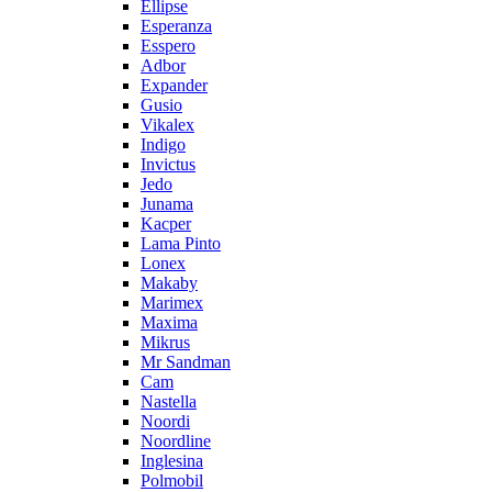
Ellipse
Esperanza
Esspero
Adbor
Expander
Gusio
Vikalex
Indigo
Invictus
Jedo
Junama
Kacper
Lama Pinto
Lonex
Makaby
Marimex
Maxima
Mikrus
Mr Sandman
Cam
Nastella
Noordi
Noordline
Inglesina
Polmobil