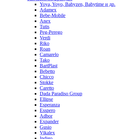
Yoya, Yoyo, Babyzen, Babytime и др.
Adamex
Bebe-Mobile
Anex
Tutis
Peg-Perego
Verdi
Riko
Roan
Camarelo
Tako
BartPlast
Bebetto
Chicco
Stokke
Caretto
Dada Paradiso Group
Ellipse
Esperanza
Esspero
Adbor
Expander
Gusio
Vikalex
Indigo