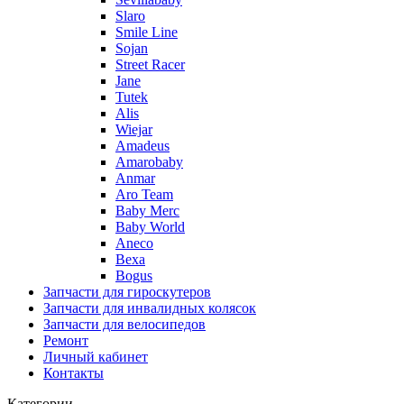
Slaro
Smile Line
Sojan
Street Racer
Jane
Tutek
Alis
Wiejar
Amadeus
Amarobaby
Anmar
Aro Team
Baby Merc
Baby World
Aneco
Bexa
Bogus
Запчасти для гироскутеров
Запчасти для инвалидных колясок
Запчасти для велосипедов
Ремонт
Личный кабинет
Контакты
Категории