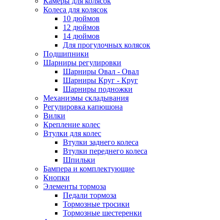
Камеры для колясок
Колеса для колясок
10 дюймов
12 дюймов
14 дюймов
Для прогулочных колясок
Подшипники
Шарниры регулировки
Шарниры Овал - Овал
Шарниры Круг - Круг
Шарниры подножки
Механизмы складывания
Регулировка капюшона
Вилки
Крепление колес
Втулки для колес
Втулки заднего колеса
Втулки переднего колеса
Шпильки
Бампера и комплектующие
Кнопки
Элементы тормоза
Педали тормоза
Тормозные тросики
Тормозные шестеренки