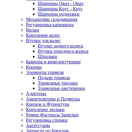
Шарниры Овал - Овал
Шарниры Круг - Круг
Шарниры подножки
Механизмы складывания
Регулировка капюшона
Вилки
Крепление колес
Втулки для колес
Втулки заднего колеса
Втулки переднего колеса
Шпильки
Бампера и комплектующие
Кнопки
Элементы тормоза
Педали тормоза
Тормозные тросики
Тормозные шестеренки
Адаптеры
Амортизаторы и Подвеска
Крепеж и Фурнитура
Крепление люльки
Ремни Фастексы Защелки
Регулировка спинки
Аксессуары
Запчасти по Брендам