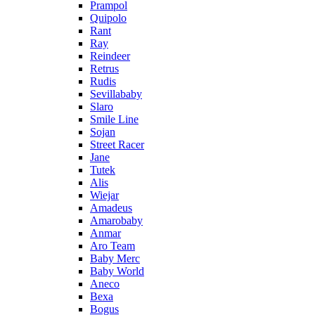
Prampol
Quipolo
Rant
Ray
Reindeer
Retrus
Rudis
Sevillababy
Slaro
Smile Line
Sojan
Street Racer
Jane
Tutek
Alis
Wiejar
Amadeus
Amarobaby
Anmar
Aro Team
Baby Merc
Baby World
Aneco
Bexa
Bogus