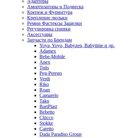
Адаптеры
Амортизаторы и Подвеска
Крепеж и Фурнитура
Крепление люльки
Ремни Фастексы Защелки
Регулировка спинки
Аксессуары
Запчасти по Брендам
Yoya, Yoyo, Babyzen, Babytime и др.
Adamex
Bebe-Mobile
Anex
Tutis
Peg-Perego
Verdi
Riko
Roan
Camarelo
Tako
BartPlast
Bebetto
Chicco
Stokke
Caretto
Dada Paradiso Group