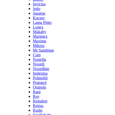
Invictus
Jedo
Junama
Kacper
Lama Pinto
Lonex
Makaby
Marimex
Maxima
Mikrus
Mr Sandman
Cam
Nastella
Noordi
Noordline
Inglesina
Polmobil
Prampol
Quipolo
Rant
Ray
Reindeer
Retrus
Rudis
Sevillababy