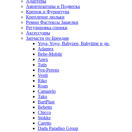
Адаптеры
Амортизаторы и Подвеска
Крепеж и Фурнитура
Крепление люльки
Ремни Фастексы Защелки
Регулировка спинки
Аксессуары
Запчасти по Брендам
Yoya, Yoyo, Babyzen, Babytime и др.
Adamex
Bebe-Mobile
Anex
Tutis
Peg-Perego
Verdi
Riko
Roan
Camarelo
Tako
BartPlast
Bebetto
Chicco
Stokke
Caretto
Dada Paradiso Group