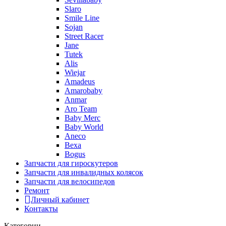
Slaro
Smile Line
Sojan
Street Racer
Jane
Tutek
Alis
Wiejar
Amadeus
Amarobaby
Anmar
Aro Team
Baby Merc
Baby World
Aneco
Bexa
Bogus
Запчасти для гироскутеров
Запчасти для инвалидных колясок
Запчасти для велосипедов
Ремонт
Личный кабинет
Контакты
Категории