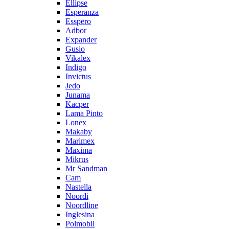
Ellipse
Esperanza
Esspero
Adbor
Expander
Gusio
Vikalex
Indigo
Invictus
Jedo
Junama
Kacper
Lama Pinto
Lonex
Makaby
Marimex
Maxima
Mikrus
Mr Sandman
Cam
Nastella
Noordi
Noordline
Inglesina
Polmobil