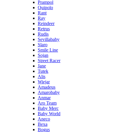
Prampol
Quipolo
Rant
Ray
Reindeer
Retrus
Rudis
Sevillababy
Slaro
Smile Line
Sojan
Street Racer
Jane
Tutek
Alis
Wiejar
Amadeus
Amarobaby
Anmar
Aro Team
Baby Merc
Baby World
Aneco
Bexa
Bogus