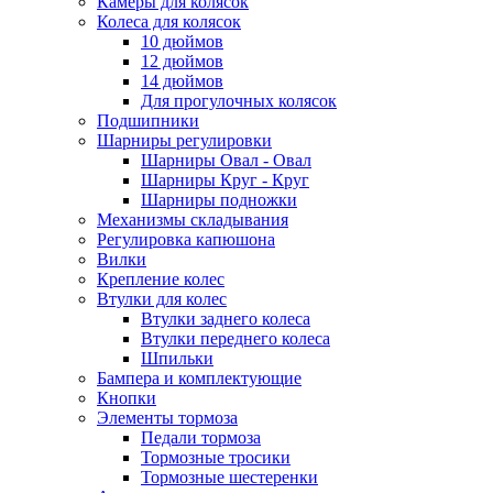
Камеры для колясок
Колеса для колясок
10 дюймов
12 дюймов
14 дюймов
Для прогулочных колясок
Подшипники
Шарниры регулировки
Шарниры Овал - Овал
Шарниры Круг - Круг
Шарниры подножки
Механизмы складывания
Регулировка капюшона
Вилки
Крепление колес
Втулки для колес
Втулки заднего колеса
Втулки переднего колеса
Шпильки
Бампера и комплектующие
Кнопки
Элементы тормоза
Педали тормоза
Тормозные тросики
Тормозные шестеренки