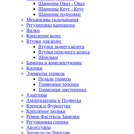
Шарниры Овал - Овал
Шарниры Круг - Круг
Шарниры подножки
Механизмы складывания
Регулировка капюшона
Вилки
Крепление колес
Втулки для колес
Втулки заднего колеса
Втулки переднего колеса
Шпильки
Бампера и комплектующие
Кнопки
Элементы тормоза
Педали тормоза
Тормозные тросики
Тормозные шестеренки
Адаптеры
Амортизаторы и Подвеска
Крепеж и Фурнитура
Крепление люльки
Ремни Фастексы Защелки
Регулировка спинки
Аксессуары
Запчасти по Брендам