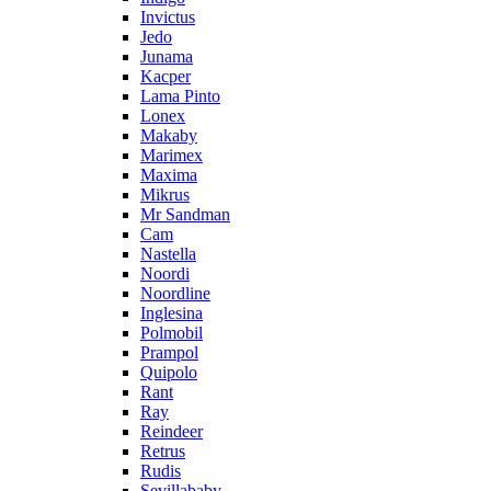
Invictus
Jedo
Junama
Kacper
Lama Pinto
Lonex
Makaby
Marimex
Maxima
Mikrus
Mr Sandman
Cam
Nastella
Noordi
Noordline
Inglesina
Polmobil
Prampol
Quipolo
Rant
Ray
Reindeer
Retrus
Rudis
Sevillababy