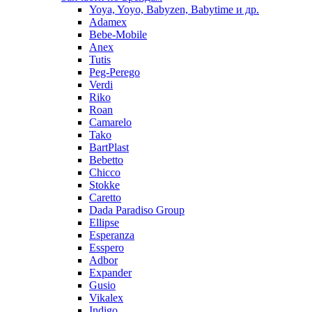
Yoya, Yoyo, Babyzen, Babytime и др.
Adamex
Bebe-Mobile
Anex
Tutis
Peg-Perego
Verdi
Riko
Roan
Camarelo
Tako
BartPlast
Bebetto
Chicco
Stokke
Caretto
Dada Paradiso Group
Ellipse
Esperanza
Esspero
Adbor
Expander
Gusio
Vikalex
Indigo