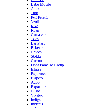
Bebe-Mobile
Anex
Tutis
Peg-Perego
Verdi
Riko
Roan
Camarelo
Tako
BartPlast
Bebetto
Chicco
Stokke
Caretto
Dada Paradiso Group
Ellipse
Esperanza
Esspero
Adbor
Expander
Gusio
Vikalex
Indigo
Invictus