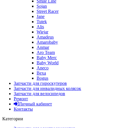
Smile Line
Sojan
Street Racer
Jane
Tutek
Alis
Wiejar
Amadeus
Amarobaby
Anmar
Aro Team
Baby Merc
Baby World
Aneco
Bexa
Bogus
Запчасти для гироскутеров
Запчасти для инвалидных колясок
Запчасти для велосипедов
Ремонт
Личный кабинет
Контакты
Категории