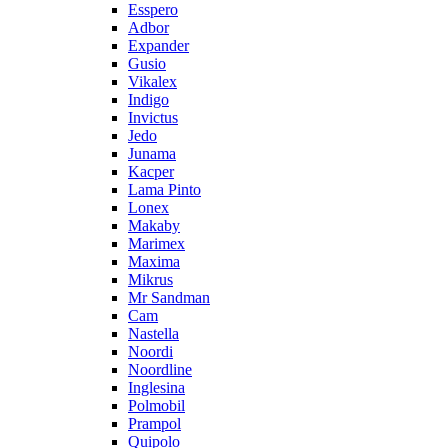
Esspero
Adbor
Expander
Gusio
Vikalex
Indigo
Invictus
Jedo
Junama
Kacper
Lama Pinto
Lonex
Makaby
Marimex
Maxima
Mikrus
Mr Sandman
Cam
Nastella
Noordi
Noordline
Inglesina
Polmobil
Prampol
Quipolo