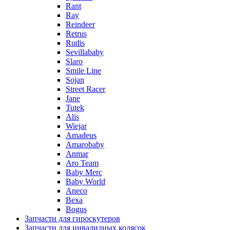
Rant
Ray
Reindeer
Retrus
Rudis
Sevillababy
Slaro
Smile Line
Sojan
Street Racer
Jane
Tutek
Alis
Wiejar
Amadeus
Amarobaby
Anmar
Aro Team
Baby Merc
Baby World
Aneco
Bexa
Bogus
Запчасти для гироскутеров
Запчасти для инвалидных колясок