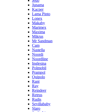
Jedo
Junama
Kacper
Lama Pinto
Lonex
Makaby
Marimex
Maxima
Mikrus
Mr Sandman
Cam
Nastella
Noordi
Noordline
Inglesina
Polmobil
Prampol
Quipolo
Rant
Ray
Reindeer
Retrus
Rudis
Sevillababy
Slaro