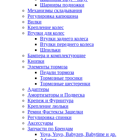
Шарниры подножки
Механизмы складывания
Регулировка капюшона
Вилки
Крепление колес
Втулки для колес
Втулки заднего колеса
Втулки переднего колеса
Шпильки
Бампера и комплектующие
Кнопки
Элементы тормоза
Педали тормоза
Тормозные тросики
Тормозные шестеренки
Адаптеры
Амортизаторы и Подвеска
Крепеж и Фурнитура
Крепление люльки
Ремни Фастексы Защелки
Регулировка спинки
Аксессуары
Запчасти по Брендам
Yoya, Yoyo, Babyzen, Babytime и др.
Adamex