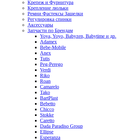
Крепеж и Фурнитура
Крепление люльки
Ремни Фастексы Защелки
Регулировка спинки
Аксессуары
Запчасти по Брендам
Yoya, Yoyo, Babyzen, Babytime и др.
Adamex
Bebe-Mobile
Anex
Tutis
Peg-Perego
Verdi
Riko
Roan
Camarelo
Tako
BartPlast
Bebetto
Chicco
Stokke
Caretto
Dada Paradiso Group
Ellipse
Esperanza