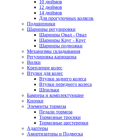
10 дюймов
12 дюймов
14 дюймов
Для прогулочных колясок
Подшипники
Шарниры регулировки
Шарниры Овал - Овал
Шарниры Круг - Круг
Шарниры подножки
Механизмы складывания
Регулировка капюшона
Вилки
Крепление колес
Втулки для колес
Втулки заднего колеса
Втулки переднего колеса
Шпильки
Бампера и комплектующие
Кнопки
Элементы тормоза
Педали тормоза
Тормозные тросики
Тормозные шестеренки
Адаптеры
Амортизаторы и Подвеска