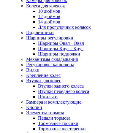
Камеры для колясок
Колеса для колясок
10 дюймов
12 дюймов
14 дюймов
Для прогулочных колясок
Подшипники
Шарниры регулировки
Шарниры Овал - Овал
Шарниры Круг - Круг
Шарниры подножки
Механизмы складывания
Регулировка капюшона
Вилки
Крепление колес
Втулки для колес
Втулки заднего колеса
Втулки переднего колеса
Шпильки
Бампера и комплектующие
Кнопки
Элементы тормоза
Педали тормоза
Тормозные тросики
Тормозные шестеренки