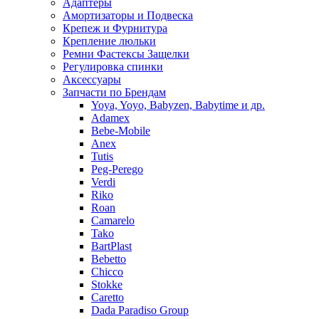
Адаптеры
Амортизаторы и Подвеска
Крепеж и Фурнитура
Крепление люльки
Ремни Фастексы Защелки
Регулировка спинки
Аксессуары
Запчасти по Брендам
Yoya, Yoyo, Babyzen, Babytime и др.
Adamex
Bebe-Mobile
Anex
Tutis
Peg-Perego
Verdi
Riko
Roan
Camarelo
Tako
BartPlast
Bebetto
Chicco
Stokke
Caretto
Dada Paradiso Group