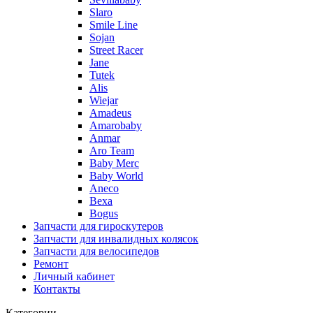
Slaro
Smile Line
Sojan
Street Racer
Jane
Tutek
Alis
Wiejar
Amadeus
Amarobaby
Anmar
Aro Team
Baby Merc
Baby World
Aneco
Bexa
Bogus
Запчасти для гироскутеров
Запчасти для инвалидных колясок
Запчасти для велосипедов
Ремонт
Личный кабинет
Контакты
Категории