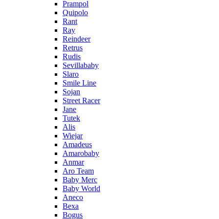
Prampol
Quipolo
Rant
Ray
Reindeer
Retrus
Rudis
Sevillababy
Slaro
Smile Line
Sojan
Street Racer
Jane
Tutek
Alis
Wiejar
Amadeus
Amarobaby
Anmar
Aro Team
Baby Merc
Baby World
Aneco
Bexa
Bogus