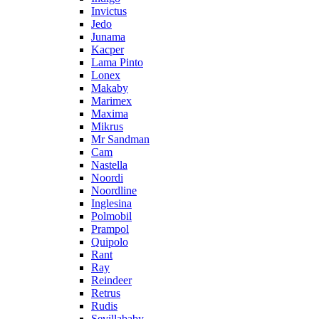
Invictus
Jedo
Junama
Kacper
Lama Pinto
Lonex
Makaby
Marimex
Maxima
Mikrus
Mr Sandman
Cam
Nastella
Noordi
Noordline
Inglesina
Polmobil
Prampol
Quipolo
Rant
Ray
Reindeer
Retrus
Rudis
Sevillababy