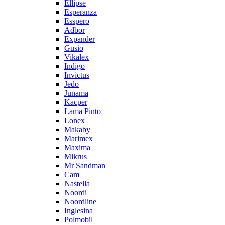
Ellipse
Esperanza
Esspero
Adbor
Expander
Gusio
Vikalex
Indigo
Invictus
Jedo
Junama
Kacper
Lama Pinto
Lonex
Makaby
Marimex
Maxima
Mikrus
Mr Sandman
Cam
Nastella
Noordi
Noordline
Inglesina
Polmobil