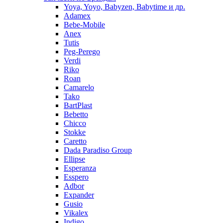
Yoya, Yoyo, Babyzen, Babytime и др.
Adamex
Bebe-Mobile
Anex
Tutis
Peg-Perego
Verdi
Riko
Roan
Camarelo
Tako
BartPlast
Bebetto
Chicco
Stokke
Caretto
Dada Paradiso Group
Ellipse
Esperanza
Esspero
Adbor
Expander
Gusio
Vikalex
Indigo