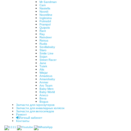
Mr Sandman
Cam
Nastella
Noordi
Noordline
Inglesina
Polmobil
Prampol
Quipolo
Rant
Ray
Reindeer
Retrus
Rudis
Sevillababy
Slaro
Smile Line
Sojan
Street Racer
Jane
Tutek
Alis
Wiejar
Amadeus
Amarobaby
Anmar
Aro Team
Baby Merc
Baby World
Aneco
Bexa
Bogus
Запчасти для гироскутеров
Запчасти для инвалидных колясок
Запчасти для велосипедов
Ремонт
Личный кабинет
Контакты