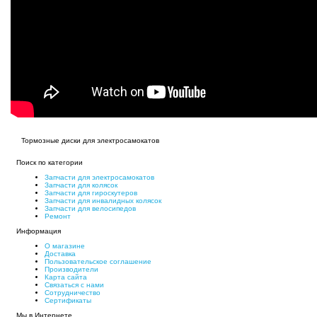
Тормозные диски для электросамокатов
Поиск по категории
Запчасти для электросамокатов
Запчасти для колясок
Запчасти для гироскутеров
Запчасти для инвалидных колясок
Запчасти для велосипедов
Ремонт
Информация
О магазине
Доставка
Пользовательское соглашение
Производители
Карта сайта
Связаться с нами
Сотрудничество
Сертификаты
Мы в Интернете