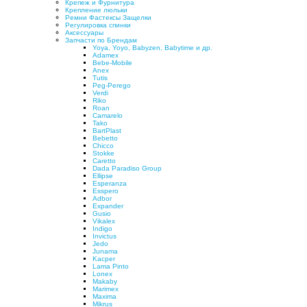
Крепеж и Фурнитура
Крепление люльки
Ремни Фастексы Защелки
Регулировка спинки
Аксессуары
Запчасти по Брендам
Yoya, Yoyo, Babyzen, Babytime и др.
Adamex
Bebe-Mobile
Anex
Tutis
Peg-Perego
Verdi
Riko
Roan
Camarelo
Tako
BartPlast
Bebetto
Chicco
Stokke
Caretto
Dada Paradiso Group
Ellipse
Esperanza
Esspero
Adbor
Expander
Gusio
Vikalex
Indigo
Invictus
Jedo
Junama
Kacper
Lama Pinto
Lonex
Makaby
Marimex
Maxima
Mikrus