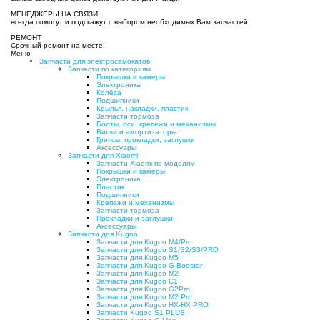
МЕНЕДЖЕРЫ НА СВЯЗИ
всегда помогут и подскажут с выбором необходимых Вам запчастей
РЕМОНТ
Срочный ремонт на месте!
Меню
Запчасти для электросамокатов
Запчасти по категориям
Покрышки и камеры
Электроника
Колёса
Подшипники
Крылья, накладки, пластик
Запчасти тормоза
Болты, оси, крепежи и механизмы
Вилки и амортизаторы
Грипсы, прокладки, заглушки
Аксессуары
Запчасти для Xiaomi
Запчасти Xiaomi по моделям
Покрышки и камеры
Электроника
Пластик
Подшипники
Крепежи и механизмы
Запчасти тормоза
Прокладки и заглушки
Аксессуары
Запчасти для Kugoo
Запчасти для Kugoo M4/Pro
Запчасти для Kugoo S1/S2/S3/PRO
Запчасти для Kugoo M5
Запчасти для Kugoo G-Booster
Запчасти для Kugoo M2
Запчасти для Kugoo C1
Запчасти для Kugoo G2Pro
Запчасти для Kugoo M2 Pro
Запчасти для Kugoo HX-HX PRO
Запчасти Kugoo S1 PLUS