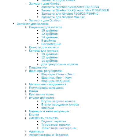
Запчасти Kugoo G-Max
Запчасти для Ninebot
Запчасти Ninebot Kickscooter ES1/2/3/4
Запчасти Ninebot KickScooter Max G30/G30LP
Запчасти для Ninebot F20/F25/F30/F40
Запчасти для Ninebot Max G2
Запчасти для Dualtron
Запчасти для колясок
Покрышки для колясок
10 дюймов
12 дюймов
14 дюймов
8 дюймов
Бескамерные
Камеры для колясок
Колеса для колясок
10 дюймов
12 дюймов
14 дюймов
Для прогулочных колясок
Подшипники
Шарниры регулировки
Шарниры Овал - Овал
Шарниры Круг - Круг
Шарниры подножки
Механизмы складывания
Регулировка капюшона
Вилки
Крепление колес
Втулки для колес
Втулки заднего колеса
Втулки переднего колеса
Шпильки
Бампера и комплектующие
Кнопки
Элементы тормоза
Педали тормоза
Тормозные тросики
Тормозные шестеренки
Адаптеры
Амортизаторы и Подвеска