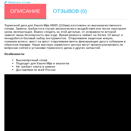
Написать отзыв
ОПИСАНИЕ
ОТЗЫВОВ (0)
Тормозной диск для Xiaomi Mijia M365 (110мм) изготовлен из высококачественного
сплава. Замена требуется в случае механического воздействия или после окончания
срока эксплуатации. Важно следить за этой деталью, от исправности которой
зависит ваша безопасность при езде. Время ремонта займет не более 10 минут и
понадобится базовый набор инструментов. Откручиваем защитные кожухи,
снимаем колесо, крест на крест откручиваем винты фиксирующие диск и собираем в
обратном порядке. Наши мастера сервисного центра могут проконсультировать по
вопросам снятия и установки тормозного диска и других запчастей.
Особенности:
Высокопрочный сплав
Подходит для Xiaomi Mijia и аналогов
Не требует опыта в замене
Доставляем по всей России