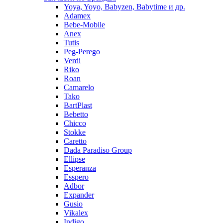
Yoya, Yoyo, Babyzen, Babytime и др.
Adamex
Bebe-Mobile
Anex
Tutis
Peg-Perego
Verdi
Riko
Roan
Camarelo
Tako
BartPlast
Bebetto
Chicco
Stokke
Caretto
Dada Paradiso Group
Ellipse
Esperanza
Esspero
Adbor
Expander
Gusio
Vikalex
Indigo