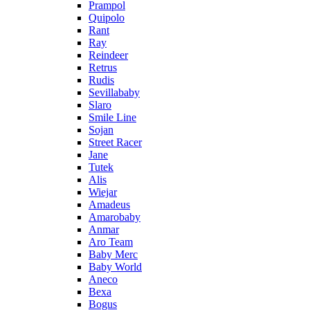
Prampol
Quipolo
Rant
Ray
Reindeer
Retrus
Rudis
Sevillababy
Slaro
Smile Line
Sojan
Street Racer
Jane
Tutek
Alis
Wiejar
Amadeus
Amarobaby
Anmar
Aro Team
Baby Merc
Baby World
Aneco
Bexa
Bogus