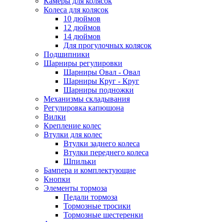
Камеры для колясок
Колеса для колясок
10 дюймов
12 дюймов
14 дюймов
Для прогулочных колясок
Подшипники
Шарниры регулировки
Шарниры Овал - Овал
Шарниры Круг - Круг
Шарниры подножки
Механизмы складывания
Регулировка капюшона
Вилки
Крепление колес
Втулки для колес
Втулки заднего колеса
Втулки переднего колеса
Шпильки
Бампера и комплектующие
Кнопки
Элементы тормоза
Педали тормоза
Тормозные тросики
Тормозные шестеренки