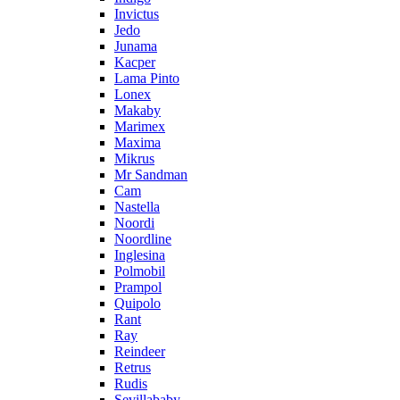
Invictus
Jedo
Junama
Kacper
Lama Pinto
Lonex
Makaby
Marimex
Maxima
Mikrus
Mr Sandman
Cam
Nastella
Noordi
Noordline
Inglesina
Polmobil
Prampol
Quipolo
Rant
Ray
Reindeer
Retrus
Rudis
Sevillababy