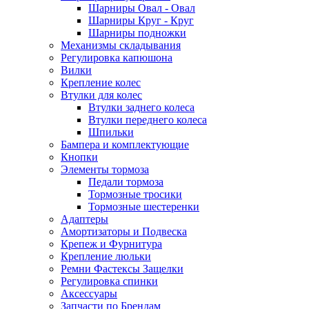
Шарниры Овал - Овал
Шарниры Круг - Круг
Шарниры подножки
Механизмы складывания
Регулировка капюшона
Вилки
Крепление колес
Втулки для колес
Втулки заднего колеса
Втулки переднего колеса
Шпильки
Бампера и комплектующие
Кнопки
Элементы тормоза
Педали тормоза
Тормозные тросики
Тормозные шестеренки
Адаптеры
Амортизаторы и Подвеска
Крепеж и Фурнитура
Крепление люльки
Ремни Фастексы Защелки
Регулировка спинки
Аксессуары
Запчасти по Брендам