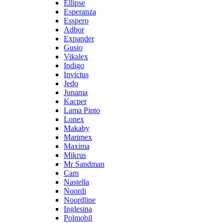
Ellipse
Esperanza
Esspero
Adbor
Expander
Gusio
Vikalex
Indigo
Invictus
Jedo
Junama
Kacper
Lama Pinto
Lonex
Makaby
Marimex
Maxima
Mikrus
Mr Sandman
Cam
Nastella
Noordi
Noordline
Inglesina
Polmobil