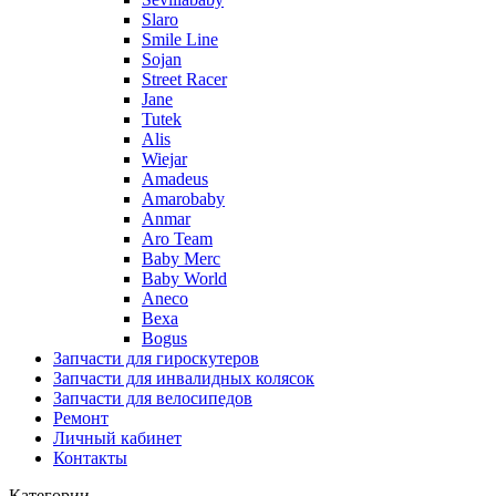
Slaro
Smile Line
Sojan
Street Racer
Jane
Tutek
Alis
Wiejar
Amadeus
Amarobaby
Anmar
Aro Team
Baby Merc
Baby World
Aneco
Bexa
Bogus
Запчасти для гироскутеров
Запчасти для инвалидных колясок
Запчасти для велосипедов
Ремонт
Личный кабинет
Контакты
Категории