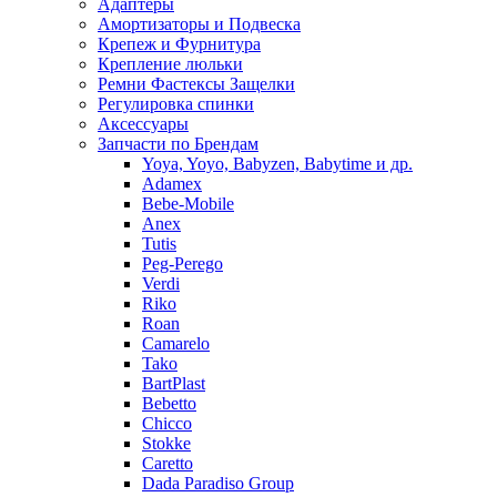
Адаптеры
Амортизаторы и Подвеска
Крепеж и Фурнитура
Крепление люльки
Ремни Фастексы Защелки
Регулировка спинки
Аксессуары
Запчасти по Брендам
Yoya, Yoyo, Babyzen, Babytime и др.
Adamex
Bebe-Mobile
Anex
Tutis
Peg-Perego
Verdi
Riko
Roan
Camarelo
Tako
BartPlast
Bebetto
Chicco
Stokke
Caretto
Dada Paradiso Group