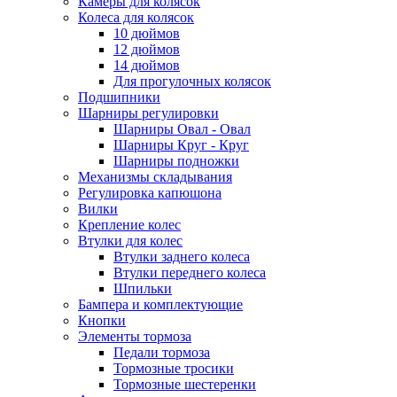
Камеры для колясок
Колеса для колясок
10 дюймов
12 дюймов
14 дюймов
Для прогулочных колясок
Подшипники
Шарниры регулировки
Шарниры Овал - Овал
Шарниры Круг - Круг
Шарниры подножки
Механизмы складывания
Регулировка капюшона
Вилки
Крепление колес
Втулки для колес
Втулки заднего колеса
Втулки переднего колеса
Шпильки
Бампера и комплектующие
Кнопки
Элементы тормоза
Педали тормоза
Тормозные тросики
Тормозные шестеренки