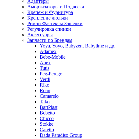
Адаптеры
Амортизаторы и Подвеска
Крепеж и Фурнитура
Крепление люльки
Ремни Фастексы Защелки
Регулировка спинки
Аксессуары
Запчасти по Брендам
Yoya, Yoyo, Babyzen, Babytime и др.
Adamex
Bebe-Mobile
Anex
Tutis
Peg-Perego
Verdi
Riko
Roan
Camarelo
Tako
BartPlast
Bebetto
Chicco
Stokke
Caretto
Dada Paradiso Group