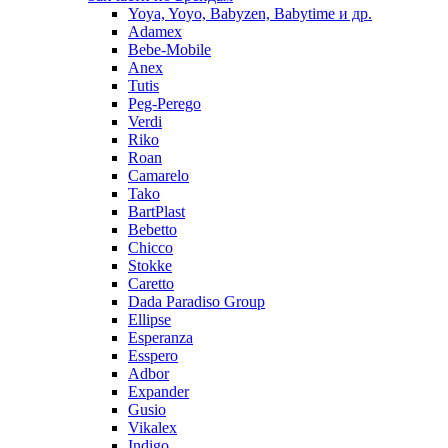
Yoya, Yoyo, Babyzen, Babytime и др.
Adamex
Bebe-Mobile
Anex
Tutis
Peg-Perego
Verdi
Riko
Roan
Camarelo
Tako
BartPlast
Bebetto
Chicco
Stokke
Caretto
Dada Paradiso Group
Ellipse
Esperanza
Esspero
Adbor
Expander
Gusio
Vikalex
Indigo