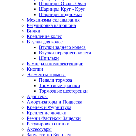
Шарниры Овал - Овал
Шарниры Круг - Круг
Шарниры подножки
Механизмы складывания
Регулировка капюшона
Вилки
Крепление колес
Втулки для колес
Втулки заднего колеса
Втулки переднего колеса
Шпильки
Бампера и комплектующие
Кнопки
Элементы тормоза
Педали тормоза
Тормозные тросики
Тормозные шестеренки
Адаптеры
Амортизаторы и Подвеска
Крепеж и Фурнитура
Крепление люльки
Ремни Фастексы Защелки
Регулировка спинки
Аксессуары
Запчасти по Брендам