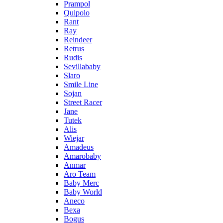
Prampol
Quipolo
Rant
Ray
Reindeer
Retrus
Rudis
Sevillababy
Slaro
Smile Line
Sojan
Street Racer
Jane
Tutek
Alis
Wiejar
Amadeus
Amarobaby
Anmar
Aro Team
Baby Merc
Baby World
Aneco
Bexa
Bogus