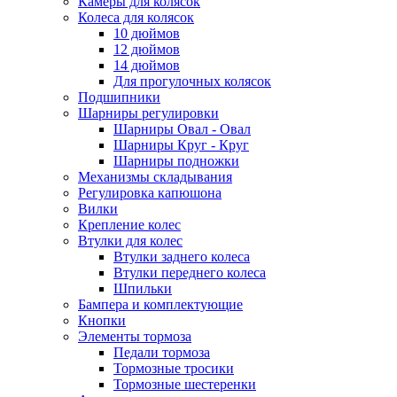
Камеры для колясок
Колеса для колясок
10 дюймов
12 дюймов
14 дюймов
Для прогулочных колясок
Подшипники
Шарниры регулировки
Шарниры Овал - Овал
Шарниры Круг - Круг
Шарниры подножки
Механизмы складывания
Регулировка капюшона
Вилки
Крепление колес
Втулки для колес
Втулки заднего колеса
Втулки переднего колеса
Шпильки
Бампера и комплектующие
Кнопки
Элементы тормоза
Педали тормоза
Тормозные тросики
Тормозные шестеренки