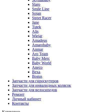
Slaro
Smile Line
Sojan
Street Racer
Jane
Tutek
Alis
Wiejar
Amadeus
Amarobaby
Anmar
Aro Team
Baby Merc
Baby World
Aneco
Bexa
Bogus
Запчасти для гироскутеров
Запчасти для инвалидных колясок
Запчасти для велосипедов
Ремонт
Личный кабинет
Контакты
Категории