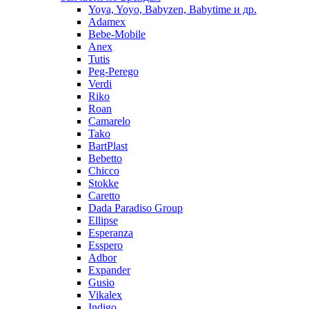
Yoya, Yoyo, Babyzen, Babytime и др.
Adamex
Bebe-Mobile
Anex
Tutis
Peg-Perego
Verdi
Riko
Roan
Camarelo
Tako
BartPlast
Bebetto
Chicco
Stokke
Caretto
Dada Paradiso Group
Ellipse
Esperanza
Esspero
Adbor
Expander
Gusio
Vikalex
Indigo