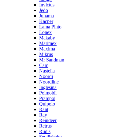
Invictus
Jedo
Junama
Kacper
Lama Pinto
Lonex
Makaby
Marimex
Maxima
Mikrus
Mr Sandman
Cam
Nastella
Noordi
Noordline
Inglesina
Polmobil
Prampol
Quipolo
Rant
Ray
Reindeer
Retrus
Rudis
Sevillababy