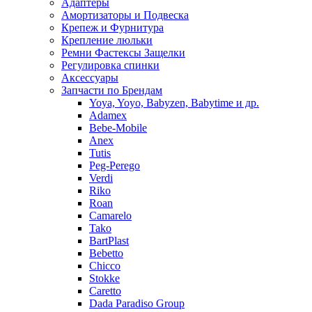
Адаптеры
Амортизаторы и Подвеска
Крепеж и Фурнитура
Крепление люльки
Ремни Фастексы Защелки
Регулировка спинки
Аксессуары
Запчасти по Брендам
Yoya, Yoyo, Babyzen, Babytime и др.
Adamex
Bebe-Mobile
Anex
Tutis
Peg-Perego
Verdi
Riko
Roan
Camarelo
Tako
BartPlast
Bebetto
Chicco
Stokke
Caretto
Dada Paradiso Group