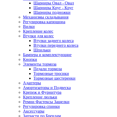
Шарниры Овал - Овал
Шарниры Круг - Круг
Шарниры подножки
Механизмы складывания
Регулировка капюшона
Вилки
Крепление колес
Втулки для колес
Втулки заднего колеса
Втулки переднего колеса
Шпильки
Бампера и комплектующие
Кнопки
Элементы тормоза
Педали тормоза
Тормозные тросики
Тормозные шестеренки
Адаптеры
Амортизаторы и Подвеска
Крепеж и Фурнитура
Крепление люльки
Ремни Фастексы Защелки
Регулировка спинки
Аксессуары
Запчасти по Брендам