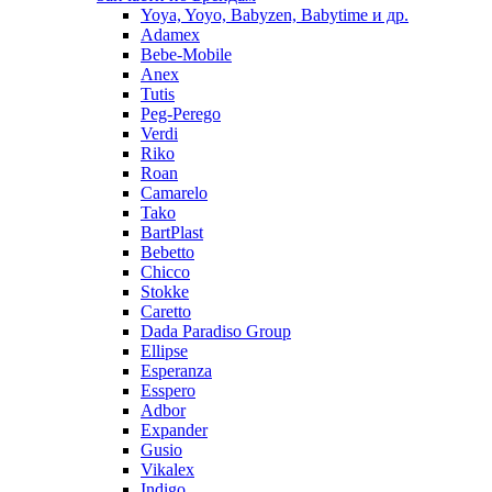
Yoya, Yoyo, Babyzen, Babytime и др.
Adamex
Bebe-Mobile
Anex
Tutis
Peg-Perego
Verdi
Riko
Roan
Camarelo
Tako
BartPlast
Bebetto
Chicco
Stokke
Caretto
Dada Paradiso Group
Ellipse
Esperanza
Esspero
Adbor
Expander
Gusio
Vikalex
Indigo