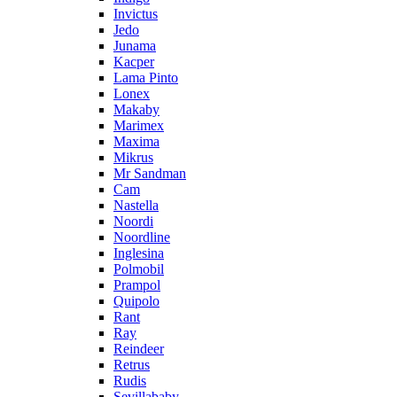
Invictus
Jedo
Junama
Kacper
Lama Pinto
Lonex
Makaby
Marimex
Maxima
Mikrus
Mr Sandman
Cam
Nastella
Noordi
Noordline
Inglesina
Polmobil
Prampol
Quipolo
Rant
Ray
Reindeer
Retrus
Rudis
Sevillababy