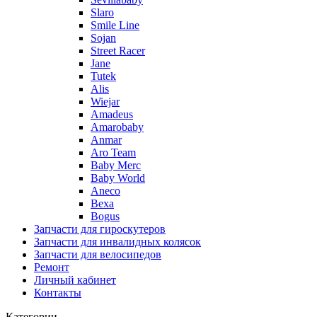
Slaro
Smile Line
Sojan
Street Racer
Jane
Tutek
Alis
Wiejar
Amadeus
Amarobaby
Anmar
Aro Team
Baby Merc
Baby World
Aneco
Bexa
Bogus
Запчасти для гироскутеров
Запчасти для инвалидных колясок
Запчасти для велосипедов
Ремонт
Личный кабинет
Контакты
Категории