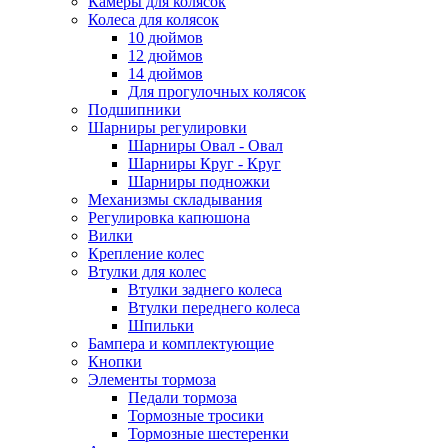
Камеры для колясок
Колеса для колясок
10 дюймов
12 дюймов
14 дюймов
Для прогулочных колясок
Подшипники
Шарниры регулировки
Шарниры Овал - Овал
Шарниры Круг - Круг
Шарниры подножки
Механизмы складывания
Регулировка капюшона
Вилки
Крепление колес
Втулки для колес
Втулки заднего колеса
Втулки переднего колеса
Шпильки
Бампера и комплектующие
Кнопки
Элементы тормоза
Педали тормоза
Тормозные тросики
Тормозные шестеренки