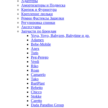
Адаптеры
Амортизаторы и Подвеска
Крепеж и Фурнитура
Крепление люльки
Ремни Фастексы Защелки
Регулировка спинки
Аксессуары
Запчасти по Брендам
Yoya, Yoyo, Babyzen, Babytime и др.
Adamex
Bebe-Mobile
Anex
Tutis
Peg-Perego
Verdi
Riko
Roan
Camarelo
Tako
BartPlast
Bebetto
Chicco
Stokke
Caretto
Dada Paradiso Group