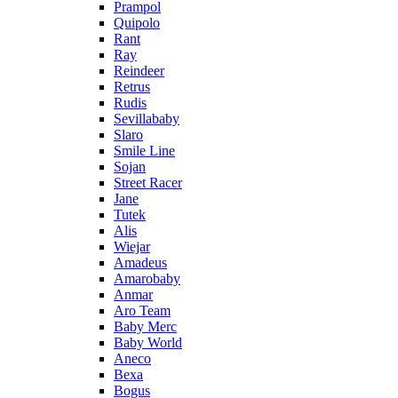
Prampol
Quipolo
Rant
Ray
Reindeer
Retrus
Rudis
Sevillababy
Slaro
Smile Line
Sojan
Street Racer
Jane
Tutek
Alis
Wiejar
Amadeus
Amarobaby
Anmar
Aro Team
Baby Merc
Baby World
Aneco
Bexa
Bogus