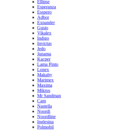
Ellipse
Esperanza
Esspero
Adbor
Expander
Gusio
Vikalex
Indigo
Invictus
Jedo
Junama
Kacper
Lama Pinto
Lonex
Makaby
Marimex
Maxima
Mikrus
Mr Sandman
Cam
Nastella
Noordi
Noordline
Inglesina
Polmobil