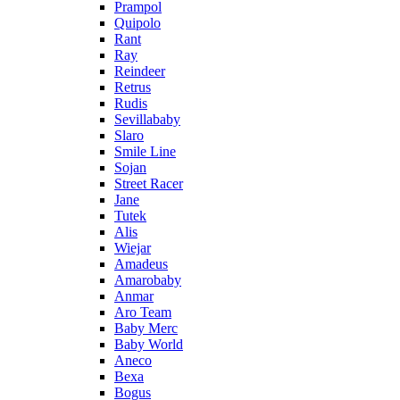
Prampol
Quipolo
Rant
Ray
Reindeer
Retrus
Rudis
Sevillababy
Slaro
Smile Line
Sojan
Street Racer
Jane
Tutek
Alis
Wiejar
Amadeus
Amarobaby
Anmar
Aro Team
Baby Merc
Baby World
Aneco
Bexa
Bogus