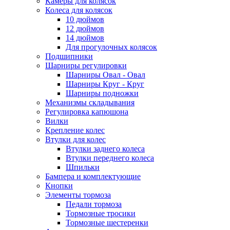
Камеры для колясок
Колеса для колясок
10 дюймов
12 дюймов
14 дюймов
Для прогулочных колясок
Подшипники
Шарниры регулировки
Шарниры Овал - Овал
Шарниры Круг - Круг
Шарниры подножки
Механизмы складывания
Регулировка капюшона
Вилки
Крепление колес
Втулки для колес
Втулки заднего колеса
Втулки переднего колеса
Шпильки
Бампера и комплектующие
Кнопки
Элементы тормоза
Педали тормоза
Тормозные тросики
Тормозные шестеренки