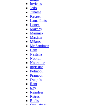
Invictus
Jedo
Junama
Kacper
Lama Pinto
Lonex
Makaby
Marimex
Maxima
Mikrus
Mr Sandman
Cam
Nastella
Noordi
Noordline
Inglesina
Polmobil
Prampol
Quipolo
Rant
Ray
Reindeer
Retrus
Rudis
Sevillababy