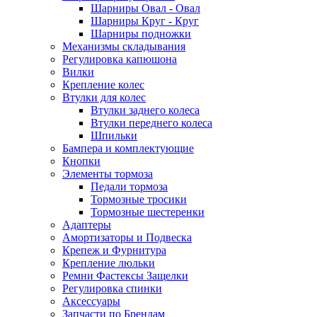
Шарниры Овал - Овал
Шарниры Круг - Круг
Шарниры подножки
Механизмы складывания
Регулировка капюшона
Вилки
Крепление колес
Втулки для колес
Втулки заднего колеса
Втулки переднего колеса
Шпильки
Бампера и комплектующие
Кнопки
Элементы тормоза
Педали тормоза
Тормозные тросики
Тормозные шестеренки
Адаптеры
Амортизаторы и Подвеска
Крепеж и Фурнитура
Крепление люльки
Ремни Фастексы Защелки
Регулировка спинки
Аксессуары
Запчасти по Брендам