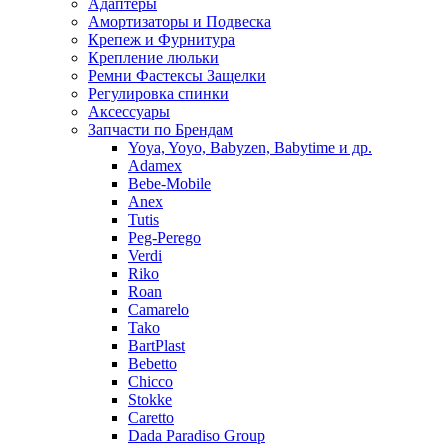
Адаптеры
Амортизаторы и Подвеска
Крепеж и Фурнитура
Крепление люльки
Ремни Фастексы Защелки
Регулировка спинки
Аксессуары
Запчасти по Брендам
Yoya, Yoyo, Babyzen, Babytime и др.
Adamex
Bebe-Mobile
Anex
Tutis
Peg-Perego
Verdi
Riko
Roan
Camarelo
Tako
BartPlast
Bebetto
Chicco
Stokke
Caretto
Dada Paradiso Group