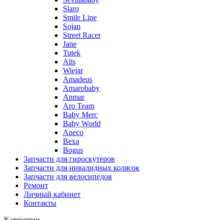
Slaro
Smile Line
Sojan
Street Racer
Jane
Tutek
Alis
Wiejar
Amadeus
Amarobaby
Anmar
Aro Team
Baby Merc
Baby World
Aneco
Bexa
Bogus
Запчасти для гироскутеров
Запчасти для инвалидных колясок
Запчасти для велосипедов
Ремонт
Личный кабинет
Контакты
Категории