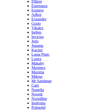
Ellipse
Esperanza
Esspero
Adbor
Expander
Gusio
Vikalex
Indigo
Invictus
Jedo
Junama
Kacper
Lama Pinto
Lonex
Makaby
Marimex
Maxima
Mikrus
Mr Sandman
Cam
Nastella
Noordi
Noordline
Inglesina
Polmobil