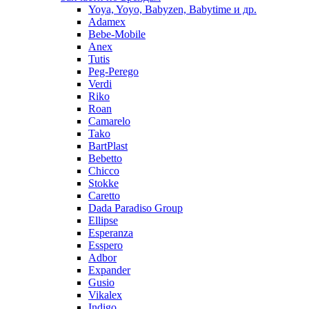
Yoya, Yoyo, Babyzen, Babytime и др.
Adamex
Bebe-Mobile
Anex
Tutis
Peg-Perego
Verdi
Riko
Roan
Camarelo
Tako
BartPlast
Bebetto
Chicco
Stokke
Caretto
Dada Paradiso Group
Ellipse
Esperanza
Esspero
Adbor
Expander
Gusio
Vikalex
Indigo