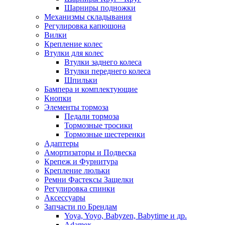
Шарниры подножки
Механизмы складывания
Регулировка капюшона
Вилки
Крепление колес
Втулки для колес
Втулки заднего колеса
Втулки переднего колеса
Шпильки
Бампера и комплектующие
Кнопки
Элементы тормоза
Педали тормоза
Тормозные тросики
Тормозные шестеренки
Адаптеры
Амортизаторы и Подвеска
Крепеж и Фурнитура
Крепление люльки
Ремни Фастексы Защелки
Регулировка спинки
Аксессуары
Запчасти по Брендам
Yoya, Yoyo, Babyzen, Babytime и др.
Adamex