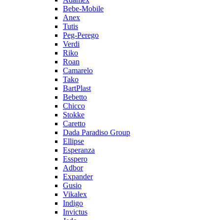
Bebe-Mobile
Anex
Tutis
Peg-Perego
Verdi
Riko
Roan
Camarelo
Tako
BartPlast
Bebetto
Chicco
Stokke
Caretto
Dada Paradiso Group
Ellipse
Esperanza
Esspero
Adbor
Expander
Gusio
Vikalex
Indigo
Invictus