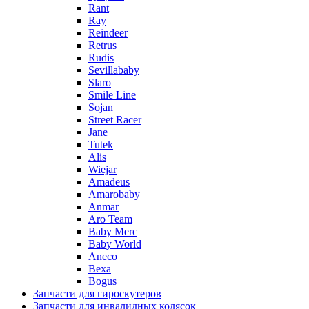
Rant
Ray
Reindeer
Retrus
Rudis
Sevillababy
Slaro
Smile Line
Sojan
Street Racer
Jane
Tutek
Alis
Wiejar
Amadeus
Amarobaby
Anmar
Aro Team
Baby Merc
Baby World
Aneco
Bexa
Bogus
Запчасти для гироскутеров
Запчасти для инвалидных колясок