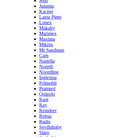
Jedo
Junama
Kacper
Lama Pinto
Lonex
Makaby
Marimex
Maxima
Mikrus
Mr Sandman
Cam
Nastella
Noordi
Noordline
Inglesina
Polmobil
Prampol
Quipolo
Rant
Ray
Reindeer
Retrus
Rudis
Sevillababy
Slaro