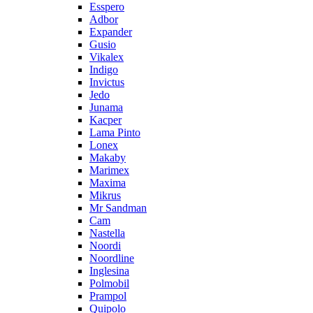
Esspero
Adbor
Expander
Gusio
Vikalex
Indigo
Invictus
Jedo
Junama
Kacper
Lama Pinto
Lonex
Makaby
Marimex
Maxima
Mikrus
Mr Sandman
Cam
Nastella
Noordi
Noordline
Inglesina
Polmobil
Prampol
Quipolo