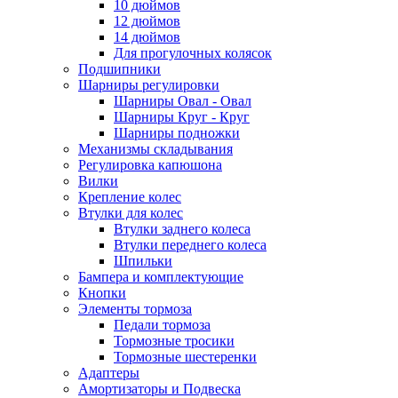
10 дюймов
12 дюймов
14 дюймов
Для прогулочных колясок
Подшипники
Шарниры регулировки
Шарниры Овал - Овал
Шарниры Круг - Круг
Шарниры подножки
Механизмы складывания
Регулировка капюшона
Вилки
Крепление колес
Втулки для колес
Втулки заднего колеса
Втулки переднего колеса
Шпильки
Бампера и комплектующие
Кнопки
Элементы тормоза
Педали тормоза
Тормозные тросики
Тормозные шестеренки
Адаптеры
Амортизаторы и Подвеска