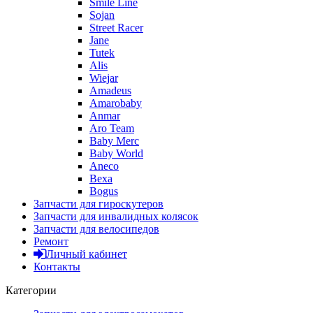
Smile Line
Sojan
Street Racer
Jane
Tutek
Alis
Wiejar
Amadeus
Amarobaby
Anmar
Aro Team
Baby Merc
Baby World
Aneco
Bexa
Bogus
Запчасти для гироскутеров
Запчасти для инвалидных колясок
Запчасти для велосипедов
Ремонт
Личный кабинет
Контакты
Категории