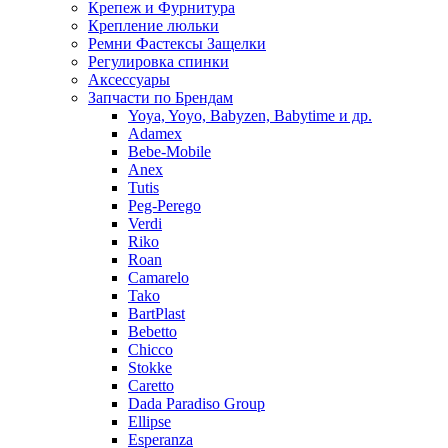
Крепеж и Фурнитура
Крепление люльки
Ремни Фастексы Защелки
Регулировка спинки
Аксессуары
Запчасти по Брендам
Yoya, Yoyo, Babyzen, Babytime и др.
Adamex
Bebe-Mobile
Anex
Tutis
Peg-Perego
Verdi
Riko
Roan
Camarelo
Tako
BartPlast
Bebetto
Chicco
Stokke
Caretto
Dada Paradiso Group
Ellipse
Esperanza