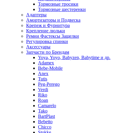
Тормозные тросики
Тормозные шестеренки
Адаптеры
Амортизаторы и Подвеска
Крепеж и Фурнитура
Крепление люльки
Ремни Фастексы Защелки
Регулировка спинки
Аксессуары
Запчасти по Брендам
Yoya, Yoyo, Babyzen, Babytime и др.
Adamex
Bebe-Mobile
Anex
Tutis
Peg-Perego
Verdi
Riko
Roan
Camarelo
Tako
BartPlast
Bebetto
Chicco
Stokke