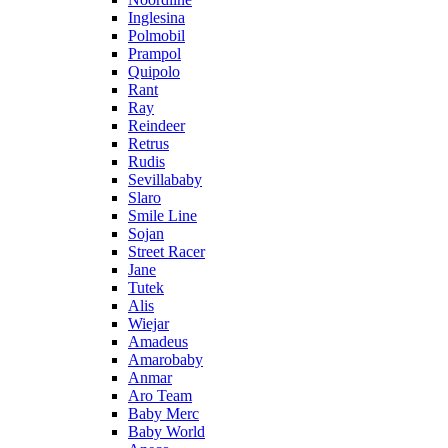
Inglesina
Polmobil
Prampol
Quipolo
Rant
Ray
Reindeer
Retrus
Rudis
Sevillababy
Slaro
Smile Line
Sojan
Street Racer
Jane
Tutek
Alis
Wiejar
Amadeus
Amarobaby
Anmar
Aro Team
Baby Merc
Baby World