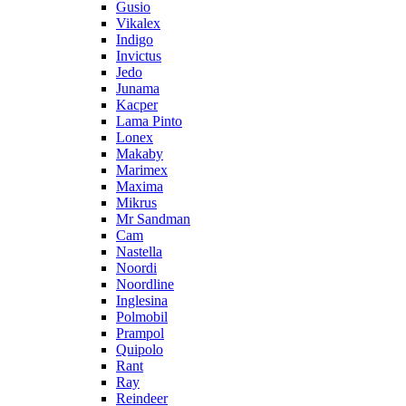
Gusio
Vikalex
Indigo
Invictus
Jedo
Junama
Kacper
Lama Pinto
Lonex
Makaby
Marimex
Maxima
Mikrus
Mr Sandman
Cam
Nastella
Noordi
Noordline
Inglesina
Polmobil
Prampol
Quipolo
Rant
Ray
Reindeer