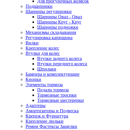
Для прогулочных колясок
Подшипники
Шарниры регулировки
Шарниры Овал - Овал
Шарниры Круг - Круг
Шарниры подножки
Механизмы складывания
Регулировка капюшона
Вилки
Крепление колес
Втулки для колес
Втулки заднего колеса
Втулки переднего колеса
Шпильки
Бампера и комплектующие
Кнопки
Элементы тормоза
Педали тормоза
Тормозные тросики
Тормозные шестеренки
Адаптеры
Амортизаторы и Подвеска
Крепеж и Фурнитура
Крепление люльки
Ремни Фастексы Защелки