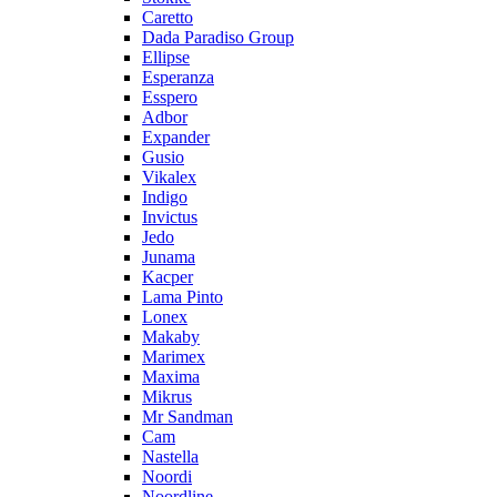
Caretto
Dada Paradiso Group
Ellipse
Esperanza
Esspero
Adbor
Expander
Gusio
Vikalex
Indigo
Invictus
Jedo
Junama
Kacper
Lama Pinto
Lonex
Makaby
Marimex
Maxima
Mikrus
Mr Sandman
Cam
Nastella
Noordi
Noordline