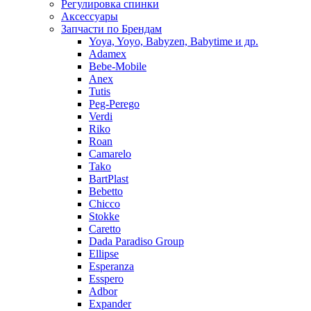
Регулировка спинки
Аксессуары
Запчасти по Брендам
Yoya, Yoyo, Babyzen, Babytime и др.
Adamex
Bebe-Mobile
Anex
Tutis
Peg-Perego
Verdi
Riko
Roan
Camarelo
Tako
BartPlast
Bebetto
Chicco
Stokke
Caretto
Dada Paradiso Group
Ellipse
Esperanza
Esspero
Adbor
Expander