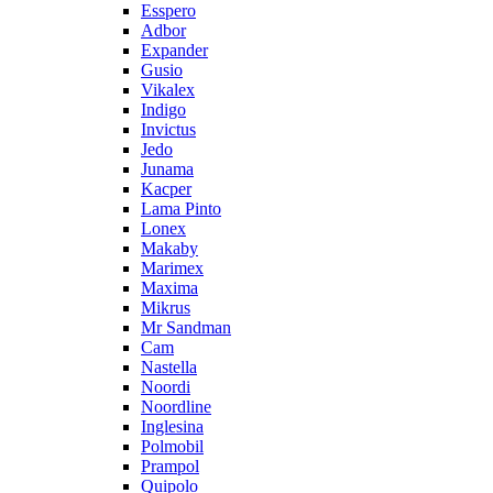
Esspero
Adbor
Expander
Gusio
Vikalex
Indigo
Invictus
Jedo
Junama
Kacper
Lama Pinto
Lonex
Makaby
Marimex
Maxima
Mikrus
Mr Sandman
Cam
Nastella
Noordi
Noordline
Inglesina
Polmobil
Prampol
Quipolo