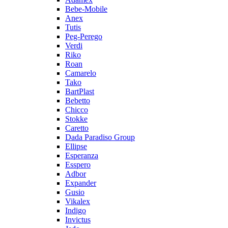
Bebe-Mobile
Anex
Tutis
Peg-Perego
Verdi
Riko
Roan
Camarelo
Tako
BartPlast
Bebetto
Chicco
Stokke
Caretto
Dada Paradiso Group
Ellipse
Esperanza
Esspero
Adbor
Expander
Gusio
Vikalex
Indigo
Invictus