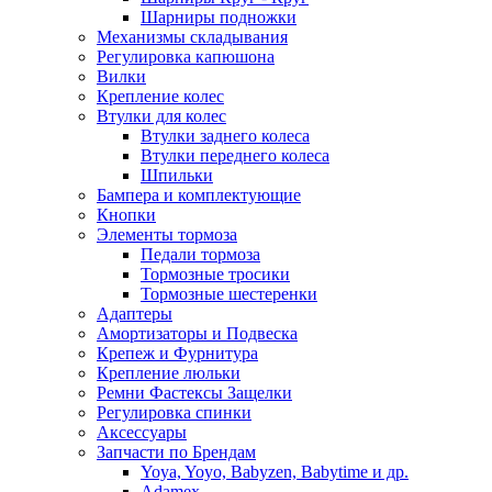
Шарниры подножки
Механизмы складывания
Регулировка капюшона
Вилки
Крепление колес
Втулки для колес
Втулки заднего колеса
Втулки переднего колеса
Шпильки
Бампера и комплектующие
Кнопки
Элементы тормоза
Педали тормоза
Тормозные тросики
Тормозные шестеренки
Адаптеры
Амортизаторы и Подвеска
Крепеж и Фурнитура
Крепление люльки
Ремни Фастексы Защелки
Регулировка спинки
Аксессуары
Запчасти по Брендам
Yoya, Yoyo, Babyzen, Babytime и др.
Adamex