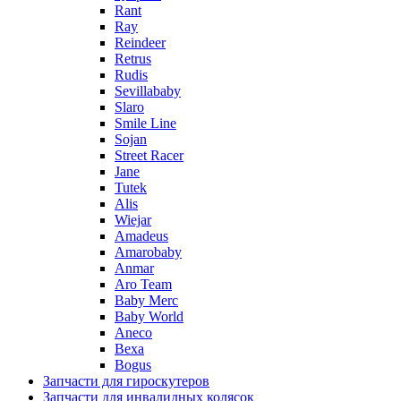
Rant
Ray
Reindeer
Retrus
Rudis
Sevillababy
Slaro
Smile Line
Sojan
Street Racer
Jane
Tutek
Alis
Wiejar
Amadeus
Amarobaby
Anmar
Aro Team
Baby Merc
Baby World
Aneco
Bexa
Bogus
Запчасти для гироскутеров
Запчасти для инвалидных колясок