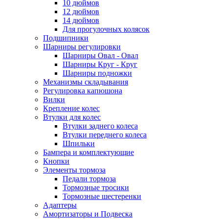
10 дюймов
12 дюймов
14 дюймов
Для прогулочных колясок
Подшипники
Шарниры регулировки
Шарниры Овал - Овал
Шарниры Круг - Круг
Шарниры подножки
Механизмы складывания
Регулировка капюшона
Вилки
Крепление колес
Втулки для колес
Втулки заднего колеса
Втулки переднего колеса
Шпильки
Бампера и комплектующие
Кнопки
Элементы тормоза
Педали тормоза
Тормозные тросики
Тормозные шестеренки
Адаптеры
Амортизаторы и Подвеска