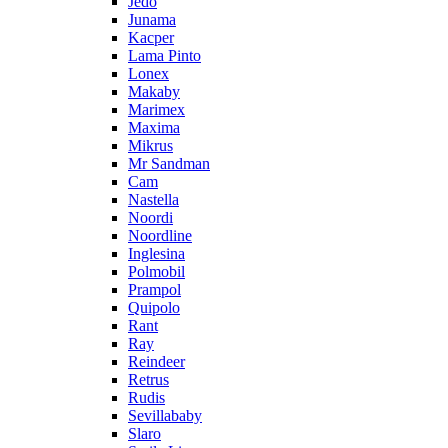
Jedo
Junama
Kacper
Lama Pinto
Lonex
Makaby
Marimex
Maxima
Mikrus
Mr Sandman
Cam
Nastella
Noordi
Noordline
Inglesina
Polmobil
Prampol
Quipolo
Rant
Ray
Reindeer
Retrus
Rudis
Sevillababy
Slaro