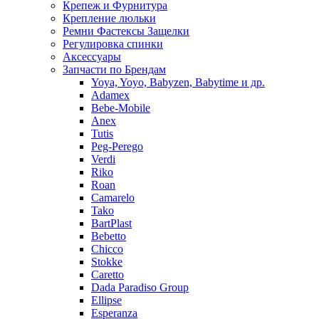
Крепеж и Фурнитура
Крепление люльки
Ремни Фастексы Защелки
Регулировка спинки
Аксессуары
Запчасти по Брендам
Yoya, Yoyo, Babyzen, Babytime и др.
Adamex
Bebe-Mobile
Anex
Tutis
Peg-Perego
Verdi
Riko
Roan
Camarelo
Tako
BartPlast
Bebetto
Chicco
Stokke
Caretto
Dada Paradiso Group
Ellipse
Esperanza