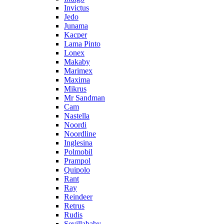
Invictus
Jedo
Junama
Kacper
Lama Pinto
Lonex
Makaby
Marimex
Maxima
Mikrus
Mr Sandman
Cam
Nastella
Noordi
Noordline
Inglesina
Polmobil
Prampol
Quipolo
Rant
Ray
Reindeer
Retrus
Rudis
Sevillababy