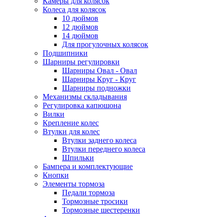
Камеры для колясок
Колеса для колясок
10 дюймов
12 дюймов
14 дюймов
Для прогулочных колясок
Подшипники
Шарниры регулировки
Шарниры Овал - Овал
Шарниры Круг - Круг
Шарниры подножки
Механизмы складывания
Регулировка капюшона
Вилки
Крепление колес
Втулки для колес
Втулки заднего колеса
Втулки переднего колеса
Шпильки
Бампера и комплектующие
Кнопки
Элементы тормоза
Педали тормоза
Тормозные тросики
Тормозные шестеренки