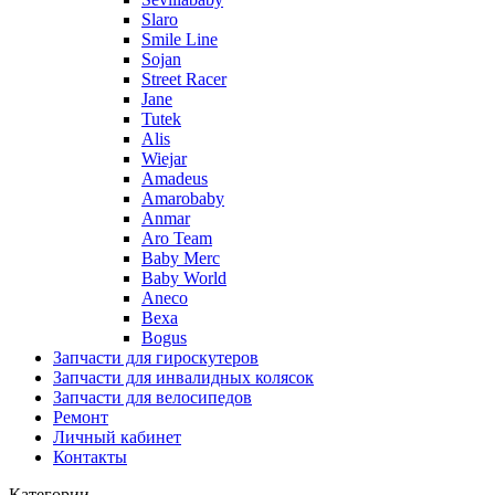
Slaro
Smile Line
Sojan
Street Racer
Jane
Tutek
Alis
Wiejar
Amadeus
Amarobaby
Anmar
Aro Team
Baby Merc
Baby World
Aneco
Bexa
Bogus
Запчасти для гироскутеров
Запчасти для инвалидных колясок
Запчасти для велосипедов
Ремонт
Личный кабинет
Контакты
Категории