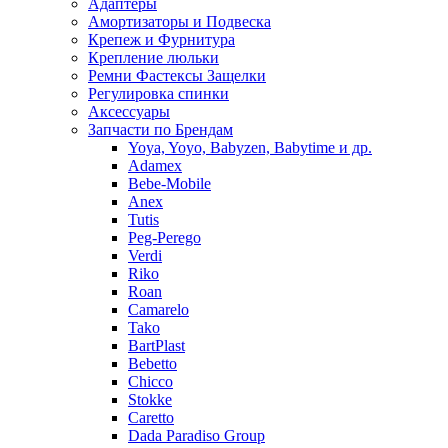
Адаптеры
Амортизаторы и Подвеска
Крепеж и Фурнитура
Крепление люльки
Ремни Фастексы Защелки
Регулировка спинки
Аксессуары
Запчасти по Брендам
Yoya, Yoyo, Babyzen, Babytime и др.
Adamex
Bebe-Mobile
Anex
Tutis
Peg-Perego
Verdi
Riko
Roan
Camarelo
Tako
BartPlast
Bebetto
Chicco
Stokke
Caretto
Dada Paradiso Group