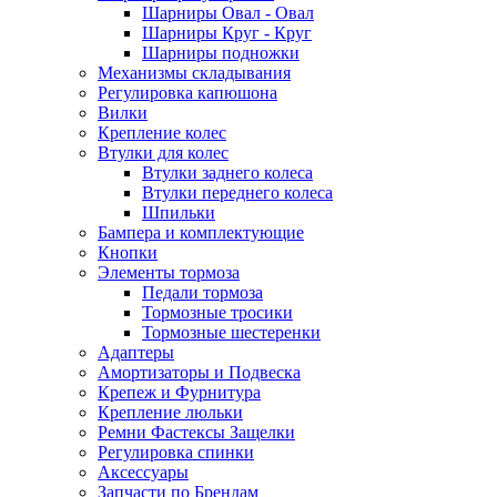
Шарниры Овал - Овал
Шарниры Круг - Круг
Шарниры подножки
Механизмы складывания
Регулировка капюшона
Вилки
Крепление колес
Втулки для колес
Втулки заднего колеса
Втулки переднего колеса
Шпильки
Бампера и комплектующие
Кнопки
Элементы тормоза
Педали тормоза
Тормозные тросики
Тормозные шестеренки
Адаптеры
Амортизаторы и Подвеска
Крепеж и Фурнитура
Крепление люльки
Ремни Фастексы Защелки
Регулировка спинки
Аксессуары
Запчасти по Брендам