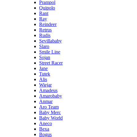
Prampol
Quipolo
Rant
Ray
Reindeer
Retrus
Rudis
Sevillababy
Slaro
Smile Line
Sojan
Street Racer
Jane
Tutek
Alis
Wiejar
Amadeus
Amarobaby
Anmar
Aro Team
Baby Merc
Baby World
Aneco
Bexa
Bogus