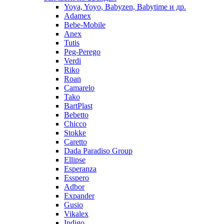
Yoya, Yoyo, Babyzen, Babytime и др.
Adamex
Bebe-Mobile
Anex
Tutis
Peg-Perego
Verdi
Riko
Roan
Camarelo
Tako
BartPlast
Bebetto
Chicco
Stokke
Caretto
Dada Paradiso Group
Ellipse
Esperanza
Esspero
Adbor
Expander
Gusio
Vikalex
Indigo