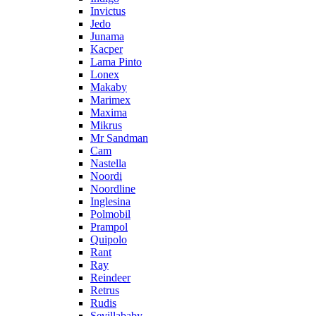
Invictus
Jedo
Junama
Kacper
Lama Pinto
Lonex
Makaby
Marimex
Maxima
Mikrus
Mr Sandman
Cam
Nastella
Noordi
Noordline
Inglesina
Polmobil
Prampol
Quipolo
Rant
Ray
Reindeer
Retrus
Rudis
Sevillababy