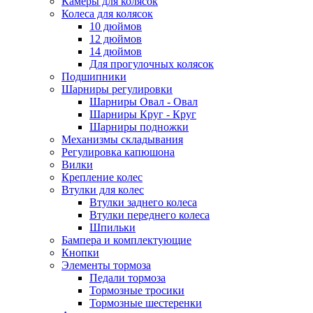
Камеры для колясок
Колеса для колясок
10 дюймов
12 дюймов
14 дюймов
Для прогулочных колясок
Подшипники
Шарниры регулировки
Шарниры Овал - Овал
Шарниры Круг - Круг
Шарниры подножки
Механизмы складывания
Регулировка капюшона
Вилки
Крепление колес
Втулки для колес
Втулки заднего колеса
Втулки переднего колеса
Шпильки
Бампера и комплектующие
Кнопки
Элементы тормоза
Педали тормоза
Тормозные тросики
Тормозные шестеренки