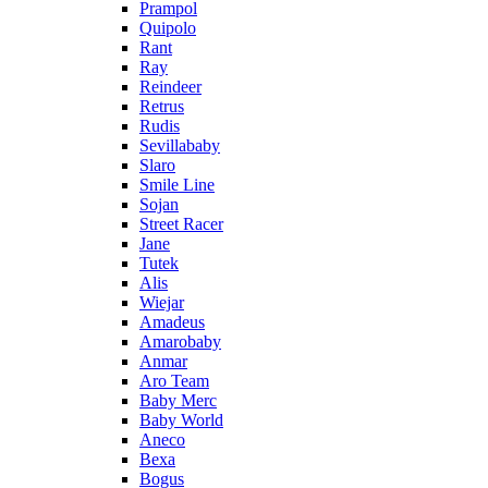
Prampol
Quipolo
Rant
Ray
Reindeer
Retrus
Rudis
Sevillababy
Slaro
Smile Line
Sojan
Street Racer
Jane
Tutek
Alis
Wiejar
Amadeus
Amarobaby
Anmar
Aro Team
Baby Merc
Baby World
Aneco
Bexa
Bogus