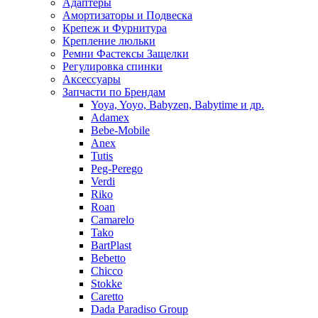
Адаптеры
Амортизаторы и Подвеска
Крепеж и Фурнитура
Крепление люльки
Ремни Фастексы Защелки
Регулировка спинки
Аксессуары
Запчасти по Брендам
Yoya, Yoyo, Babyzen, Babytime и др.
Adamex
Bebe-Mobile
Anex
Tutis
Peg-Perego
Verdi
Riko
Roan
Camarelo
Tako
BartPlast
Bebetto
Chicco
Stokke
Caretto
Dada Paradiso Group