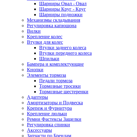
Шарниры Овал - Овал
Шарниры Круг - Круг
Шарниры подножки
Механизмы складывания
Регулировка капюшона
Вилки
Крепление колес
Втулки для колес
Втулки заднего колеса
Втулки переднего колеса
Шпильки
Бампера и комплектующие
Кнопки
Элементы тормоза
Педали тормоза
Тормозные тросики
Тормозные шестеренки
Адаптеры
Амортизаторы и Подвеска
Крепеж и Фурнитура
Крепление люльки
Ремни Фастексы Защелки
Регулировка спинки
Аксессуары
Запчасти по Брендам