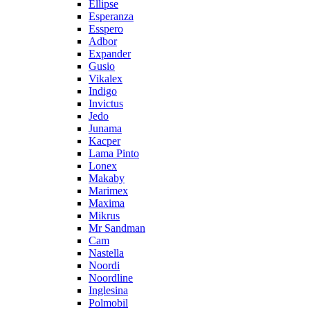
Ellipse
Esperanza
Esspero
Adbor
Expander
Gusio
Vikalex
Indigo
Invictus
Jedo
Junama
Kacper
Lama Pinto
Lonex
Makaby
Marimex
Maxima
Mikrus
Mr Sandman
Cam
Nastella
Noordi
Noordline
Inglesina
Polmobil