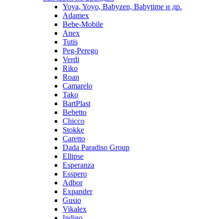
Yoya, Yoyo, Babyzen, Babytime и др.
Adamex
Bebe-Mobile
Anex
Tutis
Peg-Perego
Verdi
Riko
Roan
Camarelo
Tako
BartPlast
Bebetto
Chicco
Stokke
Caretto
Dada Paradiso Group
Ellipse
Esperanza
Esspero
Adbor
Expander
Gusio
Vikalex
Indigo