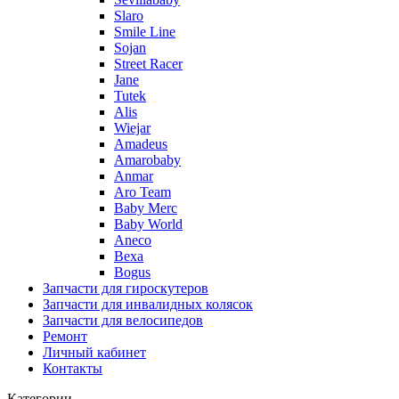
Slaro
Smile Line
Sojan
Street Racer
Jane
Tutek
Alis
Wiejar
Amadeus
Amarobaby
Anmar
Aro Team
Baby Merc
Baby World
Aneco
Bexa
Bogus
Запчасти для гироскутеров
Запчасти для инвалидных колясок
Запчасти для велосипедов
Ремонт
Личный кабинет
Контакты
Категории