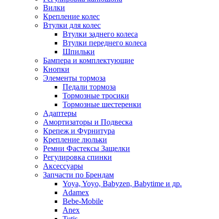
Вилки
Крепление колес
Втулки для колес
Втулки заднего колеса
Втулки переднего колеса
Шпильки
Бампера и комплектующие
Кнопки
Элементы тормоза
Педали тормоза
Тормозные тросики
Тормозные шестеренки
Адаптеры
Амортизаторы и Подвеска
Крепеж и Фурнитура
Крепление люльки
Ремни Фастексы Защелки
Регулировка спинки
Аксессуары
Запчасти по Брендам
Yoya, Yoyo, Babyzen, Babytime и др.
Adamex
Bebe-Mobile
Anex
Tutis