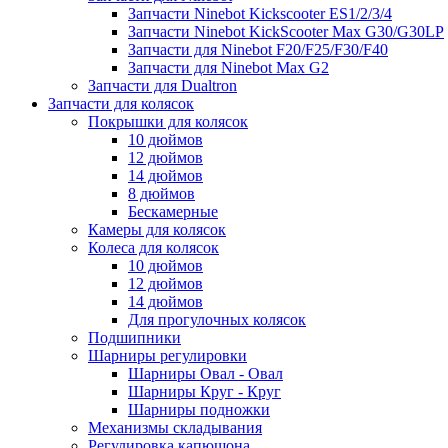
Запчасти Ninebot Kickscooter ES1/2/3/4
Запчасти Ninebot KickScooter Max G30/G30LP
Запчасти для Ninebot F20/F25/F30/F40
Запчасти для Ninebot Max G2
Запчасти для Dualtron
Запчасти для колясок
Покрышки для колясок
10 дюймов
12 дюймов
14 дюймов
8 дюймов
Бескамерные
Камеры для колясок
Колеса для колясок
10 дюймов
12 дюймов
14 дюймов
Для прогулочных колясок
Подшипники
Шарниры регулировки
Шарниры Овал - Овал
Шарниры Круг - Круг
Шарниры подножки
Механизмы складывания
Регулировка капюшона