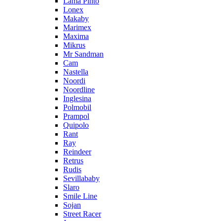
Lama Pinto
Lonex
Makaby
Marimex
Maxima
Mikrus
Mr Sandman
Cam
Nastella
Noordi
Noordline
Inglesina
Polmobil
Prampol
Quipolo
Rant
Ray
Reindeer
Retrus
Rudis
Sevillababy
Slaro
Smile Line
Sojan
Street Racer