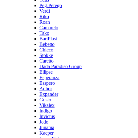
Peg-Perego
Verdi
Riko
Roan
Camarelo
Tako
BartPlast
Bebetto
Chicco
Stokke
Caretto
Dada Paradiso Group
Ellipse
Esperanza
Esspero
Adbor
Expander
Gusio
Vikalex
Indigo
Invictus
Jedo
Junama
Kacper