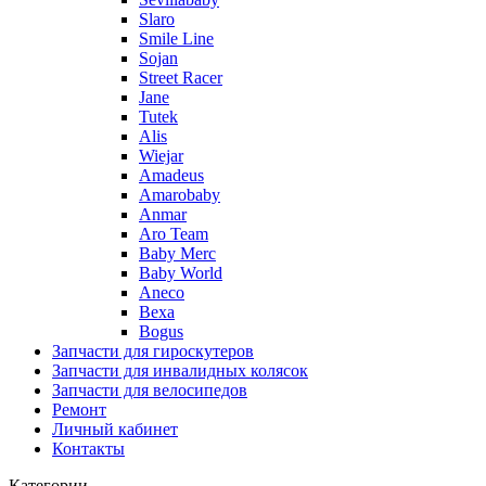
Slaro
Smile Line
Sojan
Street Racer
Jane
Tutek
Alis
Wiejar
Amadeus
Amarobaby
Anmar
Aro Team
Baby Merc
Baby World
Aneco
Bexa
Bogus
Запчасти для гироскутеров
Запчасти для инвалидных колясок
Запчасти для велосипедов
Ремонт
Личный кабинет
Контакты
Категории