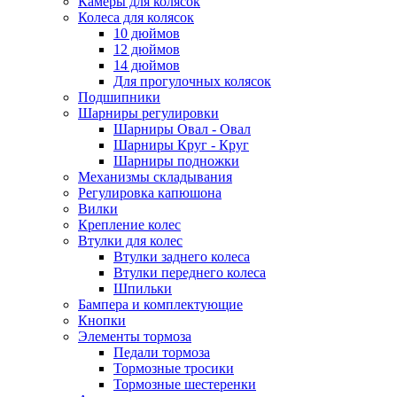
Камеры для колясок
Колеса для колясок
10 дюймов
12 дюймов
14 дюймов
Для прогулочных колясок
Подшипники
Шарниры регулировки
Шарниры Овал - Овал
Шарниры Круг - Круг
Шарниры подножки
Механизмы складывания
Регулировка капюшона
Вилки
Крепление колес
Втулки для колес
Втулки заднего колеса
Втулки переднего колеса
Шпильки
Бампера и комплектующие
Кнопки
Элементы тормоза
Педали тормоза
Тормозные тросики
Тормозные шестеренки