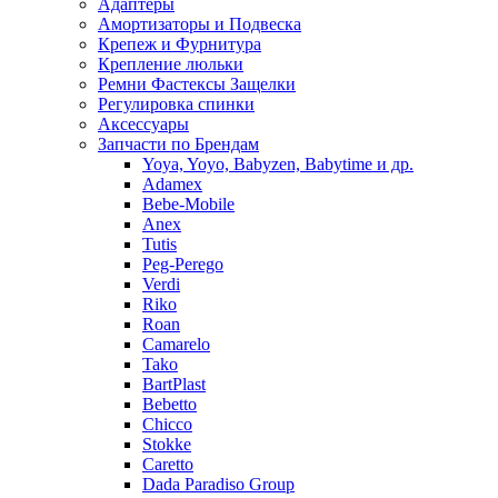
Адаптеры
Амортизаторы и Подвеска
Крепеж и Фурнитура
Крепление люльки
Ремни Фастексы Защелки
Регулировка спинки
Аксессуары
Запчасти по Брендам
Yoya, Yoyo, Babyzen, Babytime и др.
Adamex
Bebe-Mobile
Anex
Tutis
Peg-Perego
Verdi
Riko
Roan
Camarelo
Tako
BartPlast
Bebetto
Chicco
Stokke
Caretto
Dada Paradiso Group