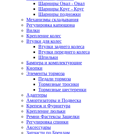
Шарниры Овал - Овал
Шарниры Круг - Круг
Шарниры подножки
Механизмы складывания
Регулировка капюшона
Вилки
Крепление колес
Втулки для колес
Втулки заднего колеса
Втулки переднего колеса
Шпильки
Бампера и комплектующие
Кнопки
Элементы тормоза
Педали тормоза
Тормозные тросики
Тормозные шестеренки
Адаптеры
Амортизаторы и Подвеска
Крепеж и Фурнитура
Крепление люльки
Ремни Фастексы Защелки
Регулировка спинки
Аксессуары
Запчасти по Брендам