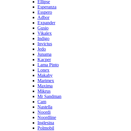
Ellipse
Esperanza
Esspero
Adbor
Expander
Gusio
Vikalex
Indigo
Invictus
Jedo
Junama
Kacper
Lama Pinto
Lonex
Makaby
Marimex
Maxima
Mikrus
Mr Sandman
Cam
Nastella
Noordi
Noordline
Inglesina
Polmobil