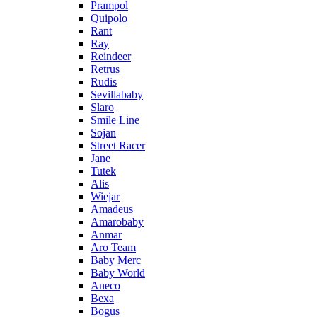
Prampol
Quipolo
Rant
Ray
Reindeer
Retrus
Rudis
Sevillababy
Slaro
Smile Line
Sojan
Street Racer
Jane
Tutek
Alis
Wiejar
Amadeus
Amarobaby
Anmar
Aro Team
Baby Merc
Baby World
Aneco
Bexa
Bogus