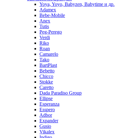
Yoya, Yoyo, Babyzen, Babytime и др.
Adamex
Bebe-Mobile
Anex
Tutis
Peg-Perego
Verdi
Riko
Roan
Camarelo
Tako
BartPlast
Bebetto
Chicco
Stokke
Caretto
Dada Paradiso Group
Ellipse
Esperanza
Esspero
Adbor
Expander
Gusio
Vikalex
Indigo