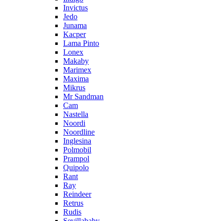
Invictus
Jedo
Junama
Kacper
Lama Pinto
Lonex
Makaby
Marimex
Maxima
Mikrus
Mr Sandman
Cam
Nastella
Noordi
Noordline
Inglesina
Polmobil
Prampol
Quipolo
Rant
Ray
Reindeer
Retrus
Rudis
Sevillababy