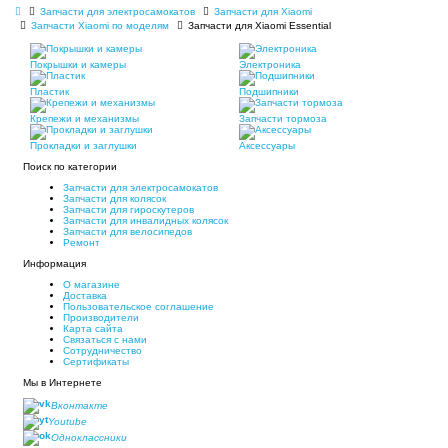
Запчасти для электросамокатов
Запчасти для Xiaomi
Запчасти Xiaomi по моделям
Запчасти для Xiaomi Essential
Покрышки и камеры
Электроника
Пластик
Подшипники
Крепежи и механизмы
Запчасти тормоза
Прокладки и заглушки
Аксессуары
Поиск по категории
Запчасти для электросамокатов
Запчасти для колясок
Запчасти для гироскутеров
Запчасти для инвалидных колясок
Запчасти для велосипедов
Ремонт
Информация
О магазине
Доставка
Пользовательское соглашение
Производители
Карта сайта
Связаться с нами
Сотрудничество
Сертификаты
Мы в Интернете
Вконтакте
Youtube
Одноклассники