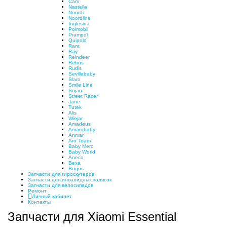
Cam
Nastella
Noordi
Noordline
Inglesina
Polmobil
Prampol
Quipolo
Rant
Ray
Reindeer
Retrus
Rudis
Sevillababy
Slaro
Smile Line
Sojan
Street Racer
Jane
Tutek
Alis
Wiejar
Amadeus
Amarobaby
Anmar
Aro Team
Baby Merc
Baby World
Aneco
Bexa
Bogus
Запчасти для гироскутеров
Запчасти для инвалидных колясок
Запчасти для велосипедов
Ремонт
Личный кабинет
Контакты
Запчасти для Xiaomi Essential