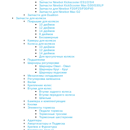
Запчасти Ninebot Kickscooter ES1/2/3/4
Запчасти Ninebot KickScooter Max G30/G30LP
Запчасти для Ninebot F20/F25/F30/F40
Запчасти для Ninebot Max G2
Запчасти для Dualtron
Запчасти для колясок
Покрышки для колясок
10 дюймов
12 дюймов
14 дюймов
8 дюймов
Бескамерные
Камеры для колясок
Колеса для колясок
10 дюймов
12 дюймов
14 дюймов
Для прогулочных колясок
Подшипники
Шарниры регулировки
Шарниры Овал - Овал
Шарниры Круг - Круг
Шарниры подножки
Механизмы складывания
Регулировка капюшона
Вилки
Крепление колес
Втулки для колес
Втулки заднего колеса
Втулки переднего колеса
Шпильки
Бампера и комплектующие
Кнопки
Элементы тормоза
Педали тормоза
Тормозные тросики
Тормозные шестеренки
Адаптеры
Амортизаторы и Подвеска
Крепеж и Фурнитура
Крепление люльки