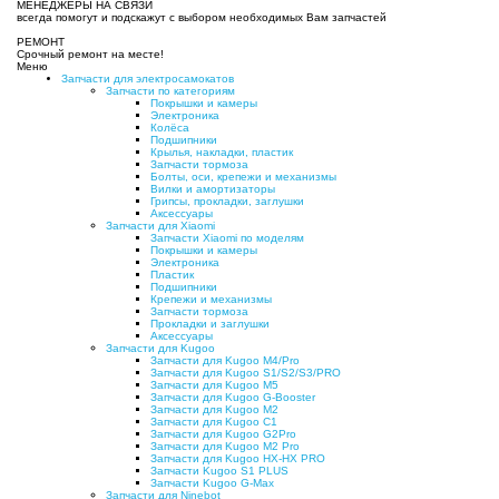
МЕНЕДЖЕРЫ НА СВЯЗИ
всегда помогут и подскажут с выбором необходимых Вам запчастей
РЕМОНТ
Срочный ремонт на месте!
Меню
Запчасти для электросамокатов
Запчасти по категориям
Покрышки и камеры
Электроника
Колёса
Подшипники
Крылья, накладки, пластик
Запчасти тормоза
Болты, оси, крепежи и механизмы
Вилки и амортизаторы
Грипсы, прокладки, заглушки
Аксессуары
Запчасти для Xiaomi
Запчасти Xiaomi по моделям
Покрышки и камеры
Электроника
Пластик
Подшипники
Крепежи и механизмы
Запчасти тормоза
Прокладки и заглушки
Аксессуары
Запчасти для Kugoo
Запчасти для Kugoo M4/Pro
Запчасти для Kugoo S1/S2/S3/PRO
Запчасти для Kugoo M5
Запчасти для Kugoo G-Booster
Запчасти для Kugoo M2
Запчасти для Kugoo C1
Запчасти для Kugoo G2Pro
Запчасти для Kugoo M2 Pro
Запчасти для Kugoo HX-HX PRO
Запчасти Kugoo S1 PLUS
Запчасти Kugoo G-Max
Запчасти для Ninebot