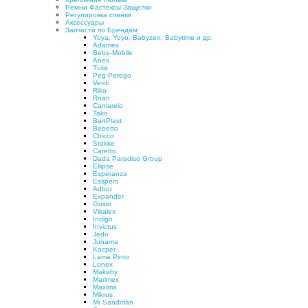
Ремни Фастексы Защелки
Регулировка спинки
Аксессуары
Запчасти по Брендам
Yoya, Yoyo, Babyzen, Babytime и др.
Adamex
Bebe-Mobile
Anex
Tutis
Peg-Perego
Verdi
Riko
Roan
Camarelo
Tako
BartPlast
Bebetto
Chicco
Stokke
Caretto
Dada Paradiso Group
Ellipse
Esperanza
Esspero
Adbor
Expander
Gusio
Vikalex
Indigo
Invictus
Jedo
Junama
Kacper
Lama Pinto
Lonex
Makaby
Marimex
Maxima
Mikrus
Mr Sandman