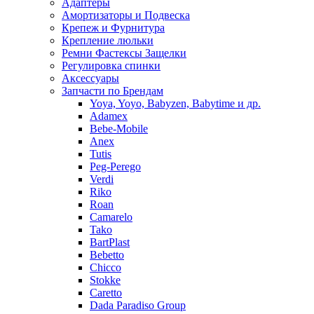
Адаптеры
Амортизаторы и Подвеска
Крепеж и Фурнитура
Крепление люльки
Ремни Фастексы Защелки
Регулировка спинки
Аксессуары
Запчасти по Брендам
Yoya, Yoyo, Babyzen, Babytime и др.
Adamex
Bebe-Mobile
Anex
Tutis
Peg-Perego
Verdi
Riko
Roan
Camarelo
Tako
BartPlast
Bebetto
Chicco
Stokke
Caretto
Dada Paradiso Group