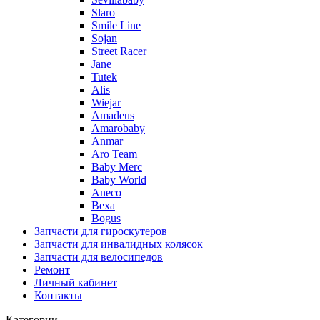
Slaro
Smile Line
Sojan
Street Racer
Jane
Tutek
Alis
Wiejar
Amadeus
Amarobaby
Anmar
Aro Team
Baby Merc
Baby World
Aneco
Bexa
Bogus
Запчасти для гироскутеров
Запчасти для инвалидных колясок
Запчасти для велосипедов
Ремонт
Личный кабинет
Контакты
Категории