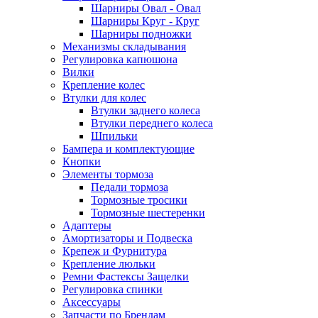
Шарниры Овал - Овал
Шарниры Круг - Круг
Шарниры подножки
Механизмы складывания
Регулировка капюшона
Вилки
Крепление колес
Втулки для колес
Втулки заднего колеса
Втулки переднего колеса
Шпильки
Бампера и комплектующие
Кнопки
Элементы тормоза
Педали тормоза
Тормозные тросики
Тормозные шестеренки
Адаптеры
Амортизаторы и Подвеска
Крепеж и Фурнитура
Крепление люльки
Ремни Фастексы Защелки
Регулировка спинки
Аксессуары
Запчасти по Брендам