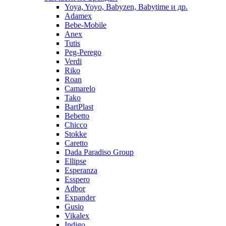
Yoya, Yoyo, Babyzen, Babytime и др.
Adamex
Bebe-Mobile
Anex
Tutis
Peg-Perego
Verdi
Riko
Roan
Camarelo
Tako
BartPlast
Bebetto
Chicco
Stokke
Caretto
Dada Paradiso Group
Ellipse
Esperanza
Esspero
Adbor
Expander
Gusio
Vikalex
Indigo