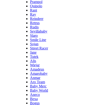
Prampol
Quipolo
Rant
Ray
Reindeer
Retrus
Rudis
Sevillababy
Slaro
Smile Line
Sojan
Street Racer
Jane
Tutek
Alis
Wiejar
Amadeus
Amarobaby
Anmar
Aro Team
Baby Merc
Baby World
Aneco
Bexa
Bogus