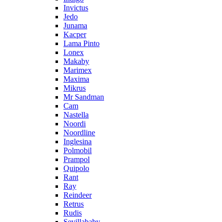
Invictus
Jedo
Junama
Kacper
Lama Pinto
Lonex
Makaby
Marimex
Maxima
Mikrus
Mr Sandman
Cam
Nastella
Noordi
Noordline
Inglesina
Polmobil
Prampol
Quipolo
Rant
Ray
Reindeer
Retrus
Rudis
Sevillababy