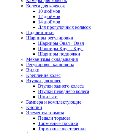
Камеры для колясок
Колеса для колясок
10 дюймов
12 дюймов
14 дюймов
Для прогулочных колясок
Подшипники
Шарниры регулировки
Шарниры Овал - Овал
Шарниры Круг - Круг
Шарниры подножки
Механизмы складывания
Регулировка капюшона
Вилки
Крепление колес
Втулки для колес
Втулки заднего колеса
Втулки переднего колеса
Шпильки
Бампера и комплектующие
Кнопки
Элементы тормоза
Педали тормоза
Тормозные тросики
Тормозные шестеренки