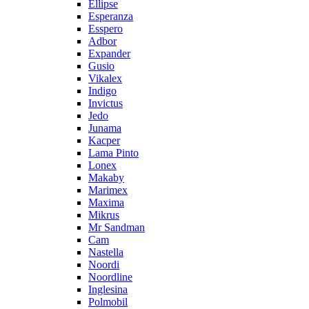
Ellipse
Esperanza
Esspero
Adbor
Expander
Gusio
Vikalex
Indigo
Invictus
Jedo
Junama
Kacper
Lama Pinto
Lonex
Makaby
Marimex
Maxima
Mikrus
Mr Sandman
Cam
Nastella
Noordi
Noordline
Inglesina
Polmobil