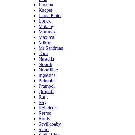
Junama
Kacper
Lama Pinto
Lonex
Makaby
Marimex
Maxima
Mikrus
Mr Sandman
Cam
Nastella
Noordi
Noordline
Inglesina
Polmobil
Prampol
Quipolo
Rant
Ray
Reindeer
Retrus
Rudis
Sevillababy
Slaro
Smile Line