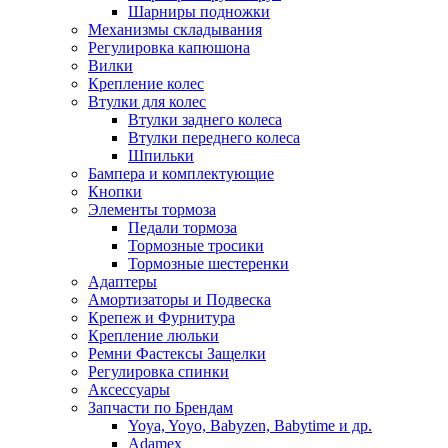
Шарниры подножки
Механизмы складывания
Регулировка капюшона
Вилки
Крепление колес
Втулки для колес
Втулки заднего колеса
Втулки переднего колеса
Шпильки
Бампера и комплектующие
Кнопки
Элементы тормоза
Педали тормоза
Тормозные тросики
Тормозные шестеренки
Адаптеры
Амортизаторы и Подвеска
Крепеж и Фурнитура
Крепление люльки
Ремни Фастексы Защелки
Регулировка спинки
Аксессуары
Запчасти по Брендам
Yoya, Yoyo, Babyzen, Babytime и др.
Adamex