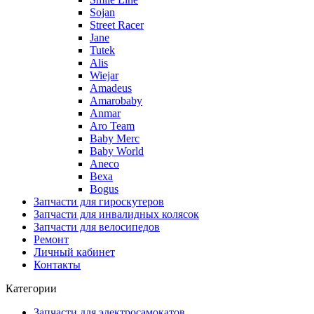
Sojan
Street Racer
Jane
Tutek
Alis
Wiejar
Amadeus
Amarobaby
Anmar
Aro Team
Baby Merc
Baby World
Aneco
Bexa
Bogus
Запчасти для гироскутеров
Запчасти для инвалидных колясок
Запчасти для велосипедов
Ремонт
Личный кабинет
Контакты
Категории
Запчасти для электросамокатов