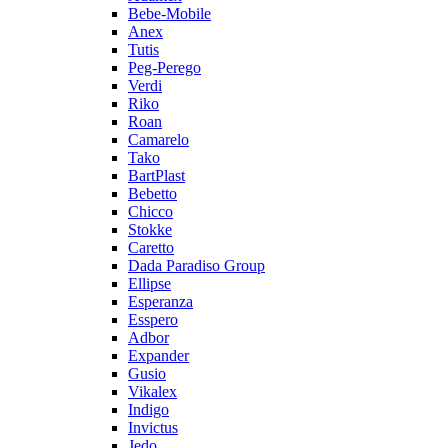
Bebe-Mobile
Anex
Tutis
Peg-Perego
Verdi
Riko
Roan
Camarelo
Tako
BartPlast
Bebetto
Chicco
Stokke
Caretto
Dada Paradiso Group
Ellipse
Esperanza
Esspero
Adbor
Expander
Gusio
Vikalex
Indigo
Invictus
Jedo