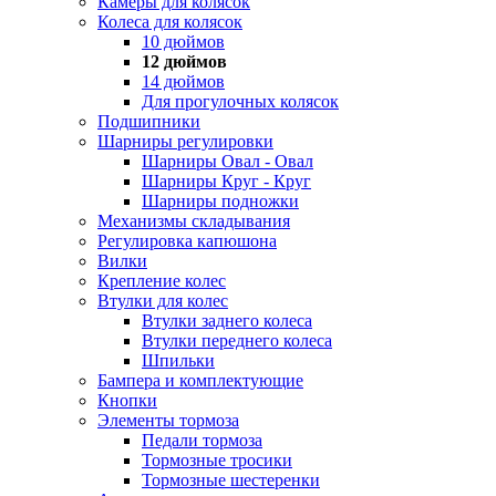
Камеры для колясок
Колеса для колясок
10 дюймов
12 дюймов
14 дюймов
Для прогулочных колясок
Подшипники
Шарниры регулировки
Шарниры Овал - Овал
Шарниры Круг - Круг
Шарниры подножки
Механизмы складывания
Регулировка капюшона
Вилки
Крепление колес
Втулки для колес
Втулки заднего колеса
Втулки переднего колеса
Шпильки
Бампера и комплектующие
Кнопки
Элементы тормоза
Педали тормоза
Тормозные тросики
Тормозные шестеренки