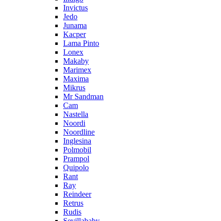
Invictus
Jedo
Junama
Kacper
Lama Pinto
Lonex
Makaby
Marimex
Maxima
Mikrus
Mr Sandman
Cam
Nastella
Noordi
Noordline
Inglesina
Polmobil
Prampol
Quipolo
Rant
Ray
Reindeer
Retrus
Rudis
Sevillababy