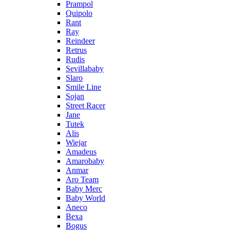
Prampol
Quipolo
Rant
Ray
Reindeer
Retrus
Rudis
Sevillababy
Slaro
Smile Line
Sojan
Street Racer
Jane
Tutek
Alis
Wiejar
Amadeus
Amarobaby
Anmar
Aro Team
Baby Merc
Baby World
Aneco
Bexa
Bogus