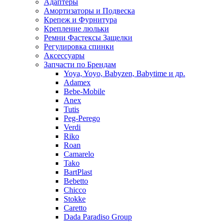
Адаптеры
Амортизаторы и Подвеска
Крепеж и Фурнитура
Крепление люльки
Ремни Фастексы Защелки
Регулировка спинки
Аксессуары
Запчасти по Брендам
Yoya, Yoyo, Babyzen, Babytime и др.
Adamex
Bebe-Mobile
Anex
Tutis
Peg-Perego
Verdi
Riko
Roan
Camarelo
Tako
BartPlast
Bebetto
Chicco
Stokke
Caretto
Dada Paradiso Group