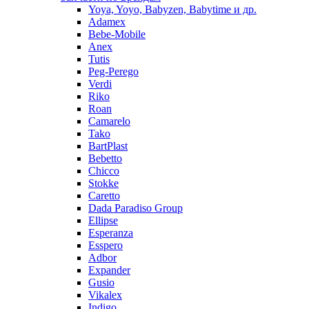
Yoya, Yoyo, Babyzen, Babytime и др.
Adamex
Bebe-Mobile
Anex
Tutis
Peg-Perego
Verdi
Riko
Roan
Camarelo
Tako
BartPlast
Bebetto
Chicco
Stokke
Caretto
Dada Paradiso Group
Ellipse
Esperanza
Esspero
Adbor
Expander
Gusio
Vikalex
Indigo