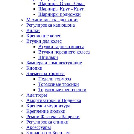
Шарниры Овал - Овал
Шарниры Круг - Круг
Шарниры подножки
Механизмы складывания
Регулировка капюшона
Вилки
Крепление колес
Втулки для колес
Втулки заднего колеса
Втулки переднего колеса
Шпильки
Бампера и комплектующие
Кнопки
Элементы тормоза
Педали тормоза
Тормозные тросики
Тормозные шестеренки
Адаптеры
Амортизаторы и Подвеска
Крепеж и Фурнитура
Крепление люльки
Ремни Фастексы Защелки
Регулировка спинки
Аксессуары
Запчасти по Брендам