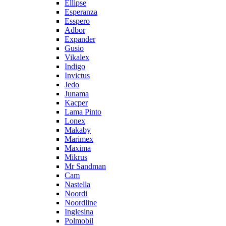
Ellipse
Esperanza
Esspero
Adbor
Expander
Gusio
Vikalex
Indigo
Invictus
Jedo
Junama
Kacper
Lama Pinto
Lonex
Makaby
Marimex
Maxima
Mikrus
Mr Sandman
Cam
Nastella
Noordi
Noordline
Inglesina
Polmobil