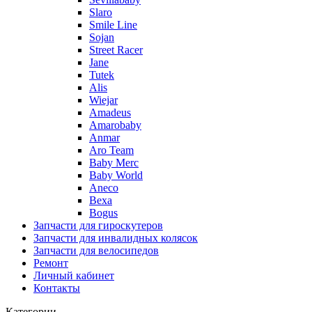
Slaro
Smile Line
Sojan
Street Racer
Jane
Tutek
Alis
Wiejar
Amadeus
Amarobaby
Anmar
Aro Team
Baby Merc
Baby World
Aneco
Bexa
Bogus
Запчасти для гироскутеров
Запчасти для инвалидных колясок
Запчасти для велосипедов
Ремонт
Личный кабинет
Контакты
Категории