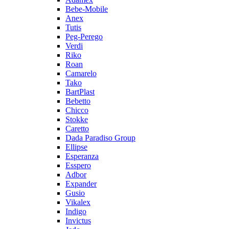
Bebe-Mobile
Anex
Tutis
Peg-Perego
Verdi
Riko
Roan
Camarelo
Tako
BartPlast
Bebetto
Chicco
Stokke
Caretto
Dada Paradiso Group
Ellipse
Esperanza
Esspero
Adbor
Expander
Gusio
Vikalex
Indigo
Invictus