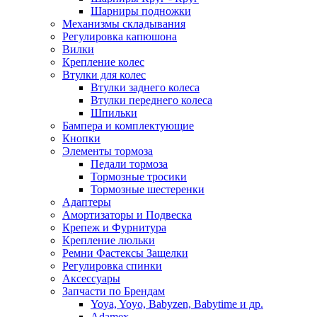
Шарниры подножки
Механизмы складывания
Регулировка капюшона
Вилки
Крепление колес
Втулки для колес
Втулки заднего колеса
Втулки переднего колеса
Шпильки
Бампера и комплектующие
Кнопки
Элементы тормоза
Педали тормоза
Тормозные тросики
Тормозные шестеренки
Адаптеры
Амортизаторы и Подвеска
Крепеж и Фурнитура
Крепление люльки
Ремни Фастексы Защелки
Регулировка спинки
Аксессуары
Запчасти по Брендам
Yoya, Yoyo, Babyzen, Babytime и др.
Adamex