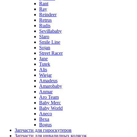
Rant
Ray
Reindeer
Retrus
Rudis
Sevillababy
Slaro
Smile Line
Sojan
Street Racer
Jane
Tutek
Alis
Wiejar
Amadeus
Amarobaby
Anmar
Aro Team
Baby Merc
Baby World
Aneco
Bexa
Bogus
Запчасти для гироскутеров
Запчасти для инвалидных колясок