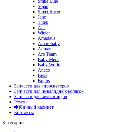
Smile Line
Sojan
Street Racer
Jane
Tutek
Alis
Wiejar
Amadeus
Amarobaby
Anmar
Aro Team
Baby Merc
Baby World
Aneco
Bexa
Bogus
Запчасти для гироскутеров
Запчасти для инвалидных колясок
Запчасти для велосипедов
Ремонт
Личный кабинет
Контакты
Категории