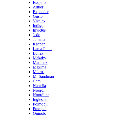
Esspero
Adbor
Expander
Gusio
Vikalex
Indigo
Invictus
Jedo
Junama
Kacper
Lama Pinto
Lonex
Makaby
Marimex
Maxima
Mikrus
Mr Sandman
Cam
Nastella
Noordi
Noordline
Inglesina
Polmobil
Prampol
Quipolo