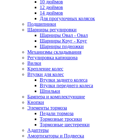
10 дюймов
12 дюймов
14 дюймов
Для прогулочных колясок
Подшипники
Шарниры регулировки
Шарниры Овал - Овал
Шарниры Круг - Круг
Шарниры подножки
Механизмы складывания
Регулировка капюшона
Вилки
Крепление колес
Втулки для колес
Втулки заднего колеса
Втулки переднего колеса
Шпильки
Бампера и комплектующие
Кнопки
Элементы тормоза
Педали тормоза
Тормозные тросики
Тормозные шестеренки
Адаптеры
Амортизаторы и Подвеска