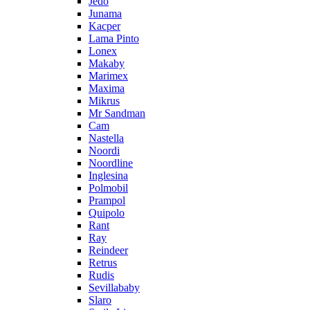
Jedo
Junama
Kacper
Lama Pinto
Lonex
Makaby
Marimex
Maxima
Mikrus
Mr Sandman
Cam
Nastella
Noordi
Noordline
Inglesina
Polmobil
Prampol
Quipolo
Rant
Ray
Reindeer
Retrus
Rudis
Sevillababy
Slaro