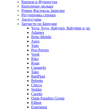
Крепеж и Фурнитура
Крепление люльки
Ремни Фастексы Защелки
Регулировка спинки
Аксессуары
Запчасти по Брендам
Yoya, Yoyo, Babyzen, Babytime и др.
Adamex
Bebe-Mobile
Anex
Tutis
Peg-Perego
Verdi
Riko
Roan
Camarelo
Tako
BartPlast
Bebetto
Chicco
Stokke
Caretto
Dada Paradiso Group
Ellipse
Esperanza