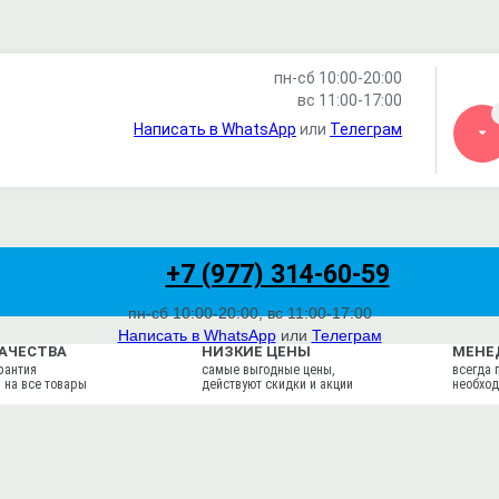
пн-сб 10:00-20:00
вс 11:00-17:00
Написать в WhatsApp
или
Телеграм
+7 (977) 314-60-59
пн-сб 10:00-20:00, вс 11:00-17:00
Написать в WhatsApp
или
Телеграм
КАЧЕСТВА
НИЗКИЕ ЦЕНЫ
МЕНЕ
Написать на почту
рантия
самые выгодные цены,
всегда 
 на все товары
действуют скидки и акции
необход