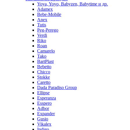
Yoya, Yoyo, Babyzen, Babytime и др.
Adamex
Bebe-Mobile
Anex
Tutis
Peg-Perego
Verdi
Riko
Roan
Camarelo
Tako
BartPlast
Bebetto
Chicco
Stokke
Caretto
Dada Paradiso Group
Ellipse
Esperanza
Esspero
Adbor
Expander
Gusio
Vikalex
Indigo