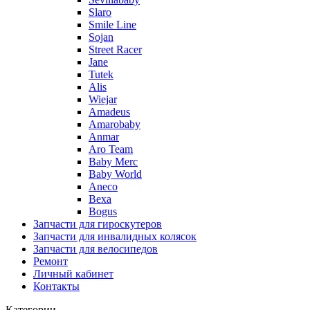
Slaro
Smile Line
Sojan
Street Racer
Jane
Tutek
Alis
Wiejar
Amadeus
Amarobaby
Anmar
Aro Team
Baby Merc
Baby World
Aneco
Bexa
Bogus
Запчасти для гироскутеров
Запчасти для инвалидных колясок
Запчасти для велосипедов
Ремонт
Личный кабинет
Контакты
Категории