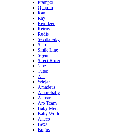
Prampol
Quipolo
Rant
Ray
Reindeer
Retrus
Rudis
Sevillababy
Slaro
Smile Line
Sojan
Street Racer
Jane
Tutek
Alis
Wiejar
Amadeus
Amarobaby
Anmar
Aro Team
Baby Merc
Baby World
Aneco
Bexa
Bogus