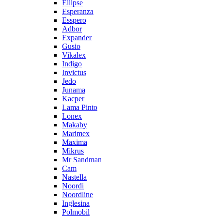
Ellipse
Esperanza
Esspero
Adbor
Expander
Gusio
Vikalex
Indigo
Invictus
Jedo
Junama
Kacper
Lama Pinto
Lonex
Makaby
Marimex
Maxima
Mikrus
Mr Sandman
Cam
Nastella
Noordi
Noordline
Inglesina
Polmobil