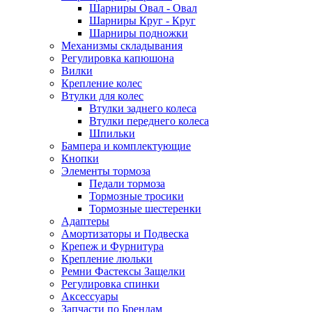
Шарниры Овал - Овал
Шарниры Круг - Круг
Шарниры подножки
Механизмы складывания
Регулировка капюшона
Вилки
Крепление колес
Втулки для колес
Втулки заднего колеса
Втулки переднего колеса
Шпильки
Бампера и комплектующие
Кнопки
Элементы тормоза
Педали тормоза
Тормозные тросики
Тормозные шестеренки
Адаптеры
Амортизаторы и Подвеска
Крепеж и Фурнитура
Крепление люльки
Ремни Фастексы Защелки
Регулировка спинки
Аксессуары
Запчасти по Брендам