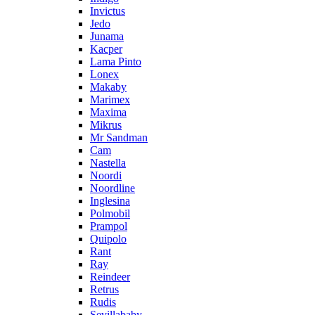
Invictus
Jedo
Junama
Kacper
Lama Pinto
Lonex
Makaby
Marimex
Maxima
Mikrus
Mr Sandman
Cam
Nastella
Noordi
Noordline
Inglesina
Polmobil
Prampol
Quipolo
Rant
Ray
Reindeer
Retrus
Rudis
Sevillababy