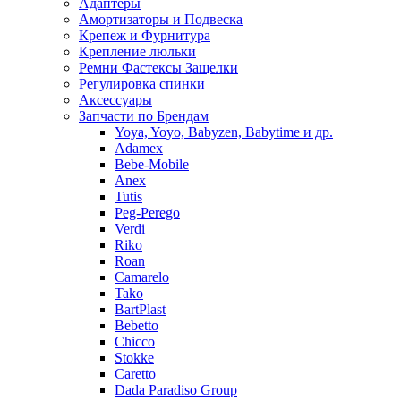
Адаптеры
Амортизаторы и Подвеска
Крепеж и Фурнитура
Крепление люльки
Ремни Фастексы Защелки
Регулировка спинки
Аксессуары
Запчасти по Брендам
Yoya, Yoyo, Babyzen, Babytime и др.
Adamex
Bebe-Mobile
Anex
Tutis
Peg-Perego
Verdi
Riko
Roan
Camarelo
Tako
BartPlast
Bebetto
Chicco
Stokke
Caretto
Dada Paradiso Group